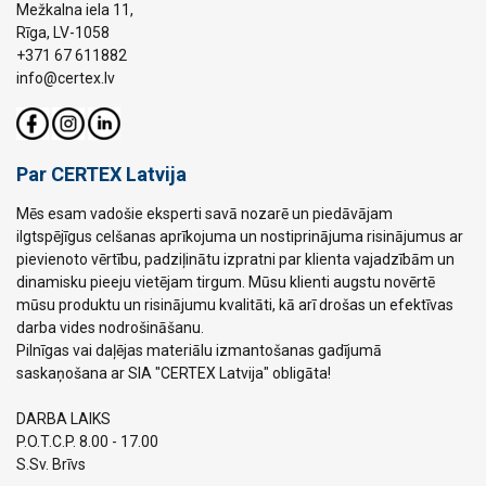
Mežkalna iela 11,
Rīga, LV-1058
+371 67 611882
info@certex.lv
Par CERTEX Latvija
Mēs esam vadošie eksperti savā nozarē un piedāvājam
ilgtspējīgus celšanas aprīkojuma un nostiprinājuma risinājumus ar
pievienoto vērtību, padziļinātu izpratni par klienta vajadzībām un
dinamisku pieeju vietējam tirgum. Mūsu klienti augstu novērtē
mūsu produktu un risinājumu kvalitāti, kā arī drošas un efektīvas
darba vides nodrošināšanu.
Pilnīgas vai daļējas materiālu izmantošanas gadījumā
saskaņošana ar SIA "CERTEX Latvija" obligāta!
DARBA LAIKS
P.O.T.C.P. 8.00 - 17.00
S.Sv. Brīvs