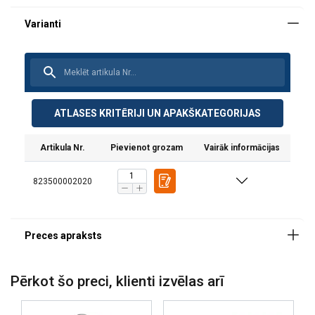
ATLASES KRITĒRIJI UN APAKŠKATEGORIJAS
Artikula Nr.
Pievienot grozam
Vairāk informācijas
823500002020
Šajā tīmekļa vietnē tiek
Pērkot šo preci, klienti izvēlas arī
izmantoti sīkfaili
LATVIAN