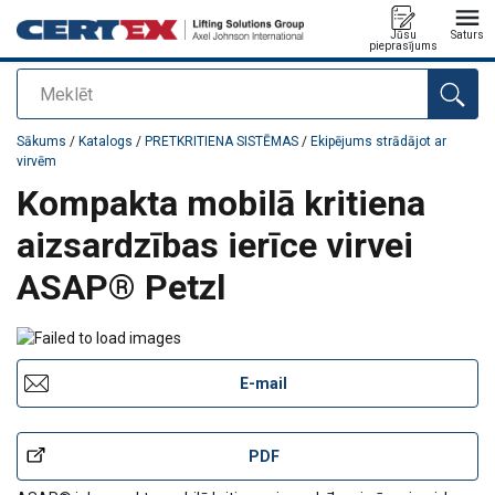
Jūsu
Saturs
pieprasījums
Meklēt
Pievienots jūsu pasūtījumam
Sākums
/
Katalogs
/
PRETKRITIENA SISTĒMAS
/
Ekipējums strādājot ar
virvēm
Kompakta mobilā kritiena
aizsardzības ierīce virvei
ASAP® Petzl
E-mail
PDF