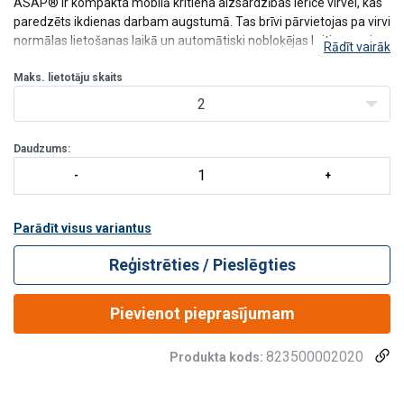
ASAP® ir kompakta mobilā kritiena aizsardzības ierīce virvei, kas
paredzēts ikdienas darbam augstumā. Tas brīvi pārvietojas pa virvi
normālas lietošanas laikā un automātiski nobloķējas kritiena vai
Rādīt vairāk
nekontrolētas nolaišanās gadījumā, nodrošinot nepārtrauktu
aizsardzību darbā ar
Maks. lietotāju skaits
2
Daudzums:
Parādīt visus variantus
Reģistrēties / Pieslēgties
Pievienot pieprasījumam
823500002020
Produkta kods: