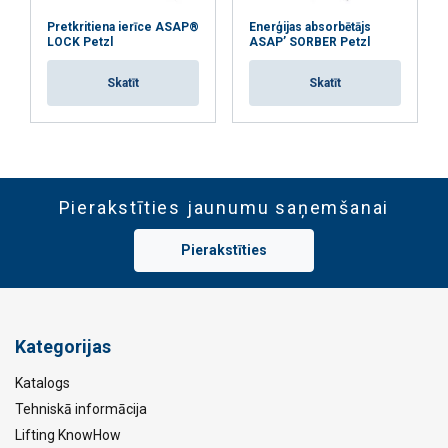
Pretkritiena ierīce ASAP®
Enerģijas absorbētājs
LOCK Petzl
ASAP’ SORBER Petzl
ATTEIKTIES NO VISIEM
Skatīt
Skatīt
RĀDĪT DETAĻAS
Pierakstīties jaunumu saņemšanai
Pierakstīties
Kategorijas
Katalogs
Tehniskā informācija
Lifting KnowHow