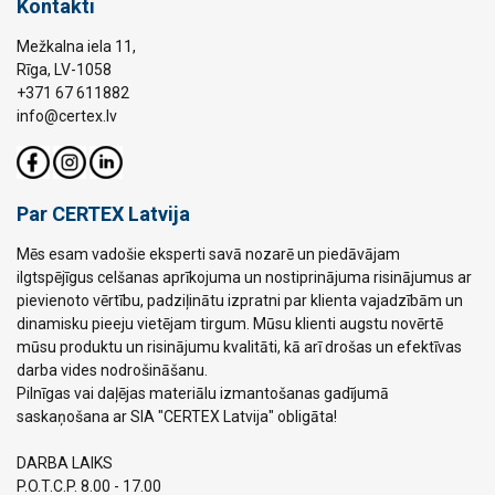
Kontakti
Mežkalna iela 11,
Rīga, LV-1058
+371 67 611882
info@certex.lv
Par CERTEX Latvija
Mēs esam vadošie eksperti savā nozarē un piedāvājam
ilgtspējīgus celšanas aprīkojuma un nostiprinājuma risinājumus ar
pievienoto vērtību, padziļinātu izpratni par klienta vajadzībām un
dinamisku pieeju vietējam tirgum. Mūsu klienti augstu novērtē
mūsu produktu un risinājumu kvalitāti, kā arī drošas un efektīvas
darba vides nodrošināšanu.
Pilnīgas vai daļējas materiālu izmantošanas gadījumā
saskaņošana ar SIA "CERTEX Latvija" obligāta!
DARBA LAIKS
P.O.T.C.P. 8.00 - 17.00