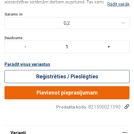
aizsardzības sistēmām darbam augstumā. Tas samazina
Rādīt vairāk
trieciena spēku kritiena laikā, vienlaikus ļaujot lietotājam strādāt
noteiktā attālumā no virves, palīdzot aizs
Garums
m
0,2
Daudzums:
Parādīt visus variantus
Reģistrēties / Pieslēgties
Pievienot pieprasījumam
821500021390
Produkta kods: