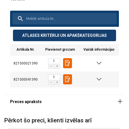
ATLASES KRITĒRIJI UN APAKŠKATEGORIJAS
Artikula Nr.
Pievienot grozam
Vairāk informācijas
821500021390
821500041390
Divu personu glābšanas situācijas vai sistēmu
konfigurācijas
Pērkot šo preci, klienti izvēlas arī
Pakāpeniski plīstoša siksna samazina trieciena spēku