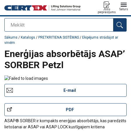
Jūsu
Saturs
pieprasījums
Meklēt
Pievienots jūsu pasūtījumam
Sākums
/
Katalogs
/
PRETKRITIENA SISTĒMAS
/
Ekipējums strādājot ar
virvēm
Enerģijas absorbētājs ASAP’
SORBER Petzl
E-mail
PDF
ASAP® SORBER ir kompakts enerģijas absorbētājs, kas paredzēts
lietošanai ar ASAP vai ASAP LOCK kustīgajiem kritiena