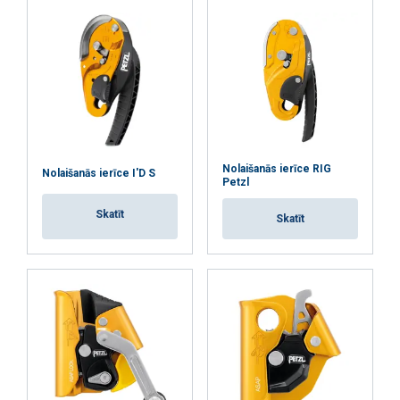
kritiena laikā.
Nolaišanās ierīce RIG
Nolaišanās ierīce I'D S
Petzl
Materiāls:
Marķējums:
Skatīt
Skatīt
Standarts: