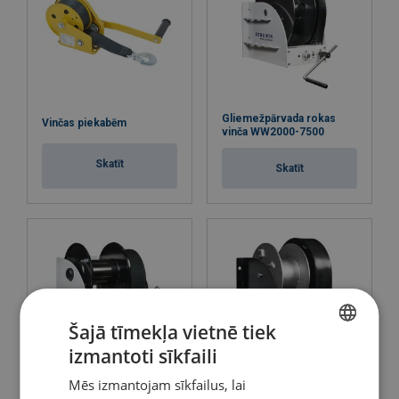
Gliemežpārvada rokas
Vinčas piekabēm
vinča WW2000-7500
Skatīt
Skatīt
Šajā tīmekļa vietnē tiek
izmantoti sīkfaili
LATVIAN
Mēs izmantojam sīkfailus, lai
ENGLISH TRANSLATION
Gliemežpārvada rokas
Marine C5M rokas vinča