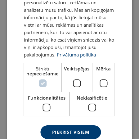
vinča WW250-1500
MR3000-5000
personalizētu saturu, reklāmas un
analizētu mūsu trafiku. Mēs arī kopīgojam
Skatīt
Skatīt
informāciju par to, kā jūs lietojat mūsu
vietni ar mūsu reklāmas un analītikas
partneriem, kuri to var apvienot ar citu
informāciju, ko esat viņiem sniedzis vai ko
viņi ir apkopojuši, izmantojot jūsu
pakalpojumus.
Privātuma politika
Strikti
Veiktspējas
Mērķa
nepieciešamie
Rokas vinča TL1000-1500
Rokas vinča TL150
Funkcionalitātes
Neklasificētie
Skatīt
Skatīt
PIEKRIST VISIEM