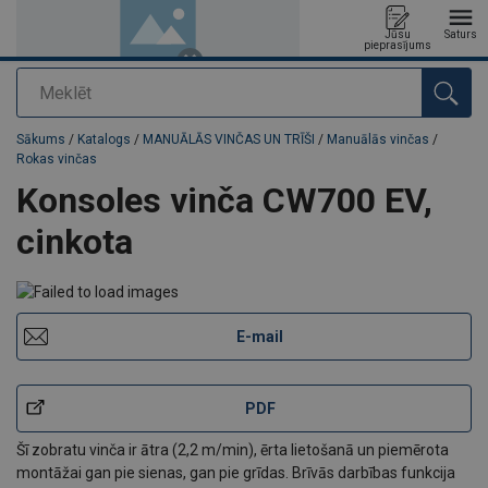
Jūsu
Saturs
pieprasījums
Meklēt
Pievienots jūsu pasūtījumam
Sākums
/
Katalogs
/
MANUĀLĀS VINČAS UN TRĪŠI
/
Manuālās vinčas
/
Rokas vinčas
Konsoles vinča CW700 EV,
cinkota
E-mail
PDF
Šī zobratu vinča ir ātra (2,2 m/min), ērta lietošanā un piemērota
montāžai gan pie sienas, gan pie grīdas. Brīvās darbības funkcija