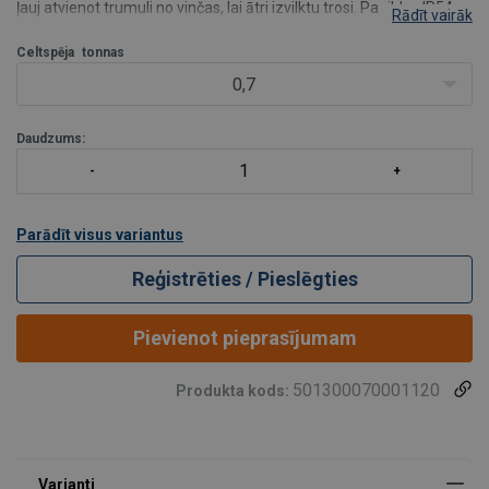
ļauj atvienot trumuli no vinčas, lai ātri izvilktu trosi. Papildus IP54
Rādīt vairāk
ūdensizturībai šī vinča ir pieejama arī no nerūsējošā tērauda 304
un 316.
Celtspēja
tonnas
Specifikācijas:
0,7
A
Daudzums:
Parādīt visus variantus
Reģistrēties / Pieslēgties
Pievienot pieprasījumam
501300070001120
Produkta kods: