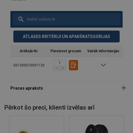
ATLASES KRITĒRIJI UN APAKŠKATEGORIJAS
Artikula Nr.
Pievienot grozam
Vairāk informācijas
501300070001120
Materiāls:
Marķējums:
Pārklājums:
Pērkot šo preci, klienti izvēlas arī
Standarts:
Piezīme: