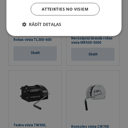
ATTEIKTIES NO VISIEM
RĀDĪT DETAĻAS
Nerūsējošā tērauda rokas
Rokas vinča TL300-600
vinča MR500-5000
Skatīt
Skatīt
Teātra vinča TW300,
Konsoles vinča CW700