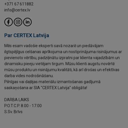
+371 67 611882
info@certex.lv
Par CERTEX Latvija
Mēs esam vadošie eksperti savā nozarē un piedāvājam
ilgtspējīgus celšanas aprīkojuma un nostiprinājuma risinājumus ar
pievienoto vērtību, padziļinātu izpratni par klienta vajadzībām un
dinamisku pieeju vietējam tirgum. Mūsu klienti augstu novērtē
mūsu produktu un risinājumu kvalitāti, kā arī drošas un efektīvas
darba vides nodrošināšanu.
Pilnīgas vai daļējas materiālu izmantošanas gadījumā
saskaņošana ar SIA "CERTEX Latvija" obligāta!
DARBA LAIKS
P.O.T.C.P. 8.00 - 17.00
S.Sv. Brīvs