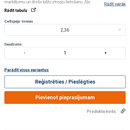
marķējumu un drošo ķēžu stropju lietošanu Jūs
Rādīt vairāk
atradīsiet
TEHNISKĀS INFORMĀCIJAS SADAĻĀ
.
Rādīt tabulu
Celtspēja
tonnas
2,36
Daudzums:
Parādīt visus variantus
Reģistrēties / Pieslēgties
Pievienot pieprasījumam
Produkta kods: