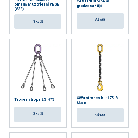
Četrzaru strope ar
omega ar uzgriezni PBSB
gredzenu / āķi
(833)
Skatīt
Skatīt
Ķēžu stropes KL-175 8.
Troses strope LS-473
klase
Skatīt
Skatīt