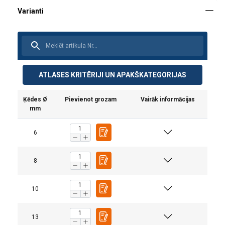
ATLASES KRITĒRIJI UN APAKŠKATEGORIJAS
Ķēdes Ø
Pievienot grozam
Vairāk informācijas
mm
6
TEHNISKĀS INFORMĀCIJAS SADAĻĀ
1-zaru strope
2-zaru st
Konstrukcija:
8
Marķējums:
10
Standarts:
Ķēdes ø
Uzmanību:
(mm)
Taisni
Cilpa
U- veidā
0°−45°
mm
C
13
Drošības koeficients: