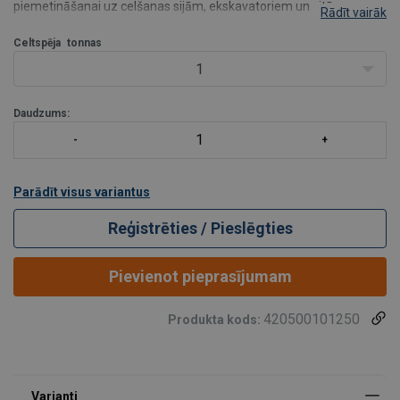
piemetināšanai uz celšanas sijām, ekskavatoriem un citām
Rādīt vairāk
iekārtām.
Atļautie slodzes virzieni:
Celtspēja
tonnas
WH āķis ir paredzēts slodzei 135 grādu paredzētajā slodzes
1
plaknē (no +45 līdz
Daudzums:
Parādīt visus variantus
Reģistrēties / Pieslēgties
Pievienot pieprasījumam
420500101250
Produkta kods: