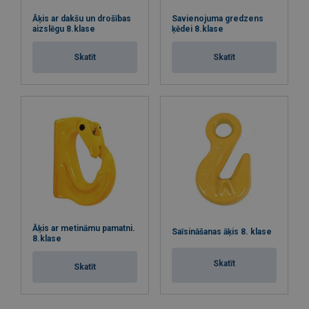
Āķis ar dakšu un drošības
Savienojuma gredzens
aizslēgu 8.klase
ķēdei 8.klase
Skatīt
Skatīt
Āķis ar metināmu pamatni.
Saīsināšanas āķis 8. klase
8.klase
Skatīt
Skatīt