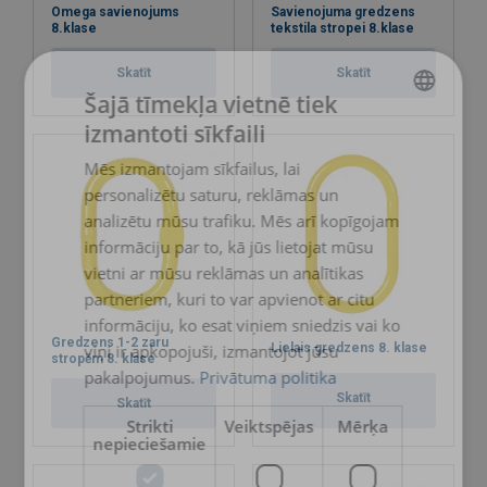
Tipa pārbaude
Omega savienojums
Savienojuma gredzens
8.klase
tekstila stropei 8.klase
Powertex-Lifting-Point-WH-User-Manual-ML-
20260313.pdf
Skatīt
Skatīt
Šajā tīmekļa vietnē tiek
Pilnīga izsekojamība
izmantoti sīkfaili
LATVIAN
Juridiskie dokumenti
Mēs izmantojam sīkfailus, lai
ENGLISH TRANSLATION
personalizētu saturu, reklāmas un
Powertex-Weld-on-Hook-WH-DoC-ML-20260313.pdf
analizētu mūsu trafiku. Mēs arī kopīgojam
informāciju par to, kā jūs lietojat mūsu
Nekaitīgs
vietni ar mūsu reklāmas un analītikas
partneriem, kuri to var apvienot ar citu
informāciju, ko esat viņiem sniedzis vai ko
Iekļauti sertifikāti
Gredzens 1-2 zaru
viņi ir apkopojuši, izmantojot jūsu
Lielais gredzens 8. klase
stropēm 8. klase
pakalpojumus.
Privātuma politika
Skatīt
Skatīt
Plašs temperatūras diapazons
Strikti
Veiktspējas
Mērķa
nepieciešamie