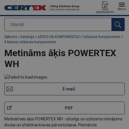
Jūsu
Saturs
pieprasījums
Meklēt
Pievienots jūsu pasūtījumam
Sākums
/
Katalogs
/
ĶĒDES UN KOMPONENTES
/
Celšanas komponentes
/
8.klases celšanas komponentes
Metināms āķis POWERTEX
WH
E-mail
PDF
Metināmais āķis POWERTEX WH - izturīgs un uzticams risinājums
drošai un efektīvai kravas pārvietošanai. Piemērots