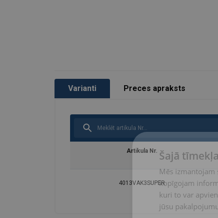
Varianti
Preces apraksts
Artikula Nr.
Šajā tīmekļa
Mēs izmantojam sī
kopīgojam informā
4013VAK3SUPER
kuri to var apvien
jūsu pakalpojumu