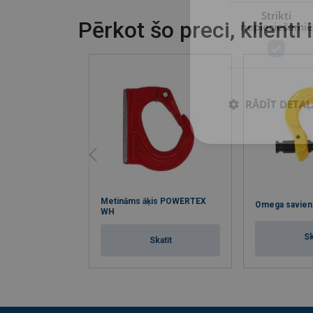
Strikti
Pērkot šo preci, klienti 
nepieciešamie
RĀDĪT DETAĻ
Metināms āķis POWERTEX
Omega savien
WH
Sk
Skatīt