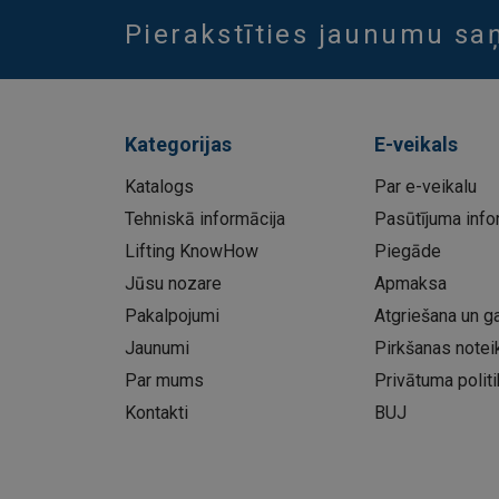
Pierakstīties jaunumu s
Kategorijas
E-veikals
Katalogs
Par e-veikalu
Tehniskā informācija
Pasūtījuma info
Lifting KnowHow
Piegāde
Jūsu nozare
Apmaksa
Pakalpojumi
Atgriešana un ga
Jaunumi
Pirkšanas notei
Par mums
Privātuma politi
Kontakti
BUJ