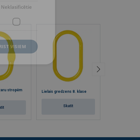
Neklasificētie
RIST VISIEM
zaru stropēm
Gredzens 3-4 z
Lielais gredzens 8. klase
8. klase
Skatīt
tīt
Skat