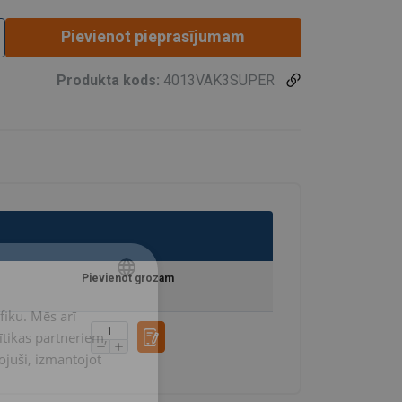
Pievienot pieprasījumam
Produkta kods:
4013VAK3SUPER
Pievienot grozam
fiku. Mēs arī
LATVIAN
ītikas partneriem,
ENGLISH TRANSLATION
pojuši, izmantojot