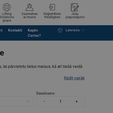
Lifting
Sazinieties
Reģistrēties
Jūsu
Solutions
ar mums
Pieslēgties
pieprasījums
grupa
mi
Kontakti
Kapēc
Latviešu
Certex?
Noformēt piedāvājuma pieprasījumu
se
 lai pārvietotu lielus maisus, kā arī tiešā veidā
Rādīt vairāk
Daudzums: