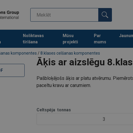
Noliktavas
Mūsu
Par
Jaunu
a
tīrīšana
projekti
mums
Turpināt meklēt preces
šanas komponentes
/
8.klases celšanas komponentes
Āķis ar aizslēgu 8.kla
DF
Pašbloķējošs āķis ar platu atvērumu. Piemērots,
paceltu kravu ar carumiem.
Celtspēja
tonnas
3