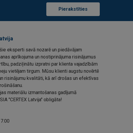
Pierakstīties
atvija
ie eksperti savā nozarē un piedāvājam
šanas aprīkojuma un nostiprinājuma risinājumus
rtību, padziļinātu izpratni par klienta vajadzībām
eju vietējam tirgum. Mūsu klienti augstu novērtē
 risinājumu kvalitāti, kā arī drošas un efektīvas
rošināšanu.
ļējas materiālu izmantošanas gadījumā
SIA "CERTEX Latvija" obligāta!
 17.00