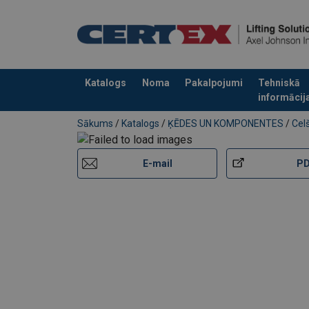
Katalogs
Noma
Pakalpojumi
Tehniskā
informācij
Pievienots jūsu pasūtījumam
Sākums
/
Katalogs
/
ĶĒDES UN KOMPONENTES
/
Cel
E-mail
P