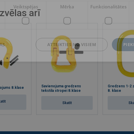
Veiktspējas
Mērķa
Funkcionalitātes
izvēlas arī
AS
ATTEIKTIES NO VISIEM
PIEK
Savienojuma gredzens
Gredzens 1-2 
ojums 8.klase
tekstila stropei 8.klase
8. klase
atīt
Skatīt
Ska