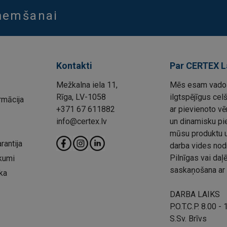
aņemšanai
Kontakti
Par CERTEX L
Mežkalna iela 11,
Mēs esam vadoš
Rīga, LV-1058
ilgtspējīgus cel
rmācija
+371 67 611882
ar pievienoto vē
info@certex.lv
un dinamisku pie
mūsu produktu un
rantija
darba vides nod
Pilnīgas vai da
kumi
saskaņošana ar 
ka
DARBA LAIKS
P.O.T.C.P. 8.00 -
S.Sv. Brīvs