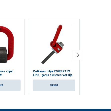
nas cilpa
Celšanas cilpa POWERTEX
Celšanas cilpa
W
LPD - garās skrūves versija
LP580
tīt
Skatīt
Skat