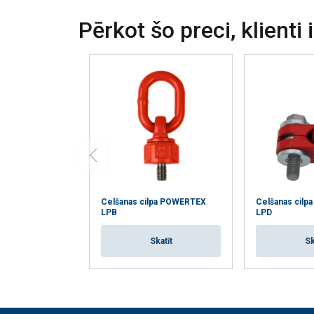
Pērkot šo preci, klienti 
Celšanas cilpa POWERTEX
Celšanas cil
LPB
LPD
Skatīt
Sk