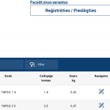
Parādīt visus variantus
Reģistrēties / Pieslēgties
Filter
Kods
Celtspēja
Svars
Rasējums
tonnas
kg
TAPS-E 1.4
1,4
0,43
TAPS-E 2.5
2,5
0,47