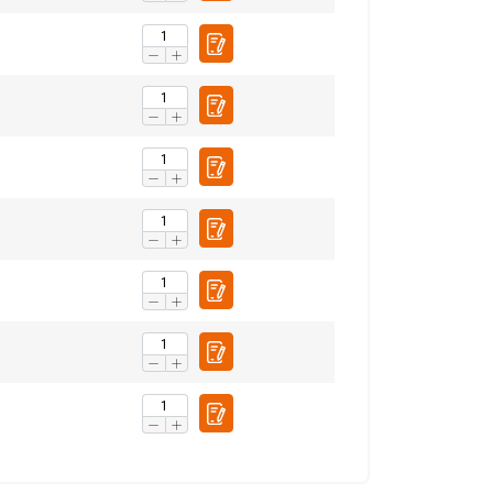
fiku. Mēs arī
LATVIAN
ītikas partneriem,
ENGLISH TRANSLATION
pojuši, izmantojot
Neklasificētie
RIST VISIEM