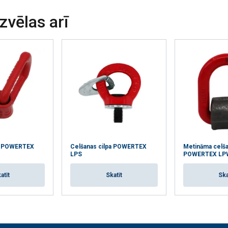
izvēlas arī
pa POWERTEX
Celšanas cilpa POWERTEX
Metināma celša
LPS
POWERTEX LP
atīt
Skatīt
Ska