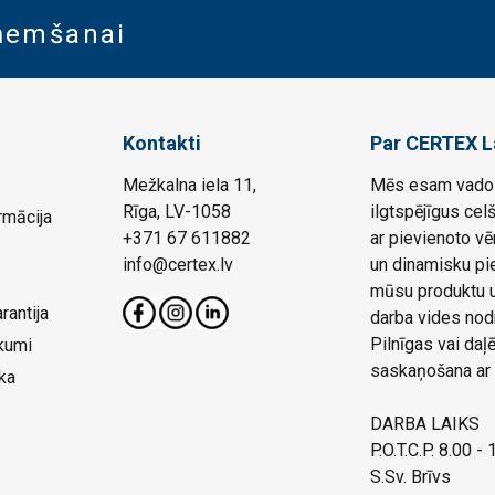
aņemšanai
Kontakti
Par CERTEX L
Mežkalna iela 11,
Mēs esam vadoš
Rīga, LV-1058
ilgtspējīgus cel
rmācija
+371 67 611882
ar pievienoto vē
info@certex.lv
un dinamisku pie
mūsu produktu un
rantija
darba vides nod
Pilnīgas vai da
kumi
saskaņošana ar 
ka
DARBA LAIKS
P.O.T.C.P. 8.00 -
S.Sv. Brīvs