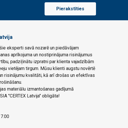
Pierakstīties
atvija
ie eksperti savā nozarē un piedāvājam
šanas aprīkojuma un nostiprinājuma risinājumus
rtību, padziļinātu izpratni par klienta vajadzībām
eju vietējam tirgum. Mūsu klienti augstu novērtē
 risinājumu kvalitāti, kā arī drošas un efektīvas
rošināšanu.
ļējas materiālu izmantošanas gadījumā
SIA "CERTEX Latvija" obligāta!
 17.00