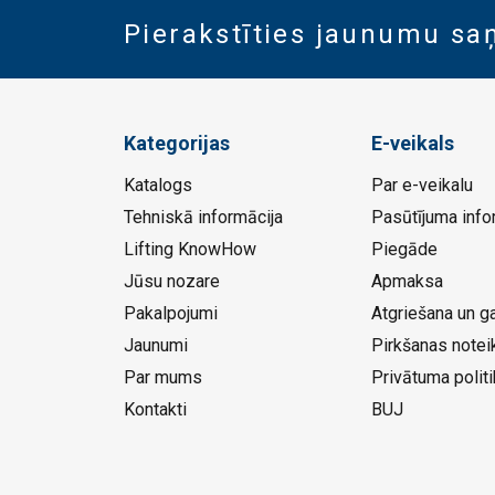
Pierakstīties jaunumu s
Kategorijas
E-veikals
Katalogs
Par e-veikalu
Tehniskā informācija
Pasūtījuma info
Lifting KnowHow
Piegāde
Jūsu nozare
Apmaksa
Pakalpojumi
Atgriešana un ga
Jaunumi
Pirkšanas notei
Par mums
Privātuma politi
Kontakti
BUJ