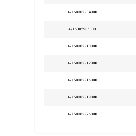
42150382904000
Šajā tīmekļa
4215382906000
Mēs izmantojam sī
kopīgojam informā
42150382910000
kuri to var apvien
jūsu pakalpojumu
42150382912000
Strikti
nepieciešamie
42150382916000
42150382919000
RĀDĪT DETAĻ
42150382926000