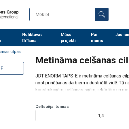
Noliktavas
Mūsu
Par
Jaunu
a
tīrīšana
projekti
mums
Turpināt meklēt preces
šanas cilpas
Metināma celšanas ci
DF
JDT ENORM TAPS-E ir metināma celšanas cilpa
nostiprināšanas darbiem industriālā vidē. Tā n
konstrukcijām, celšanas sijām, iekārtām un m
skaidri definētas k
Celtspēja
tonnas
1,4