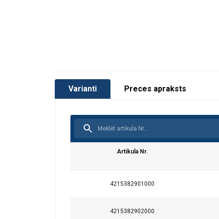
Varianti
Preces apraksts
Marķējums:
Darba temperatūra :
Standarts:
Artikula Nr.
Drošības koeficients:
4215382901000
4215382902000