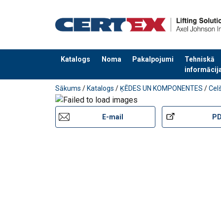
Katalogs
Noma
Pakalpojumi
Tehniskā
informācij
Pievienots jūsu pasūtījumam
Sākums
/
Katalogs
/
ĶĒDES UN KOMPONENTES
/
Cel
E-mail
P