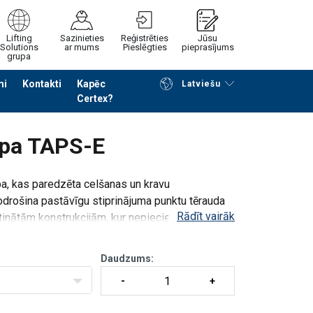
Lifting
Sazinieties
Reģistrēties
Jūsu
Solutions
ar mums
Pieslēgties
pieprasījums
grupa
mi
Kontakti
Kapēc
Latviešu
Certex?
Noformēt piedāvājuma pieprasījumu
lpa TAPS-E
, kas paredzēta celšanas un kravu
odrošina pastāvīgu stiprinājuma punktu tērauda
Rādīt vairāk
etinātām konstrukcijām, kur nepieciešamas
Daudzums: