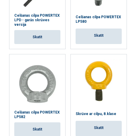
Celšanas cilpa POWERTEX
Celšanas cilpa POWERTEX
LPD - garās skrūves
LP580
versija
PIEKRIST VISIEM
Skatīt
Skatīt
ATTEIKTIES NO VISIEM
RĀDĪT DETAĻAS
Celšanas cilpa POWERTEX
Skrūve ar cilpu, 8.klase
LP582
Skatīt
Skatīt