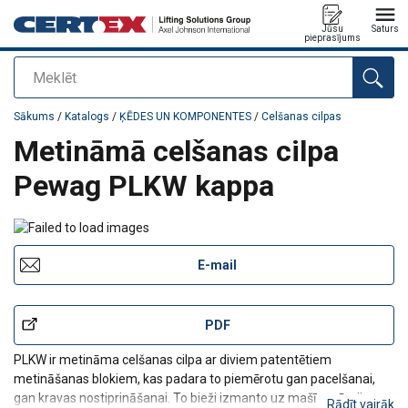
Jūsu
Saturs
pieprasījums
Meklēt
Pievienots jūsu pasūtījumam
Sākums
/
Katalogs
/
ĶĒDES UN KOMPONENTES
/
Celšanas cilpas
Metināmā celšanas cilpa
Pewag PLKW kappa
E-mail
PDF
PLKW ir metināma celšanas cilpa ar diviem patentētiem
metināšanas blokiem, kas padara to piemērotu gan pacelšanai,
gan kravas nostiprināšanai. To bieži izmanto uz mašīnu rāmjiem,
Rādīt vairāk