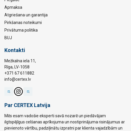
Apmaksa
Atgriešana un garantija
Pirkšanas noteikumi
Privātuma politika
BUJ
Kontakti
Mežkalna iela 11,
Rīga, LV-1058
+371 67 611882
info@certex.lv
Par CERTEX Latvija
Mēs esam vadošie eksperti savā nozarē un piedāvājam
ilgtspējīgus celšanas aprīkojuma un nostiprinājuma risinājumus ar
pievienoto vērtību, padziļinātu izpratni par klienta vajadzībām un