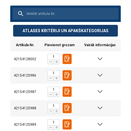
ATLASES KRITĒRIJI UN APAKŠKATEGORIJAS
Artikula Nr.
Pievienot grozam
Vairāk informācijas
42154128002
42154125986
42154125987
Marķējums:
Drošības koeficients:
42154125988
42154125989