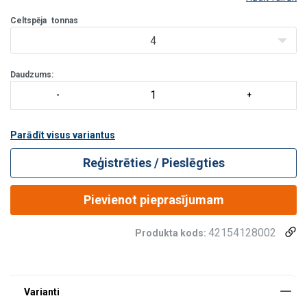
tērauda konstrukcijām, sijām un korpusiem. Pateicoties
unikālajam dizainam, nav nepieciešams veikt prec
Celtspēja
tonnas
4
Daudzums:
Parādīt visus variantus
Reģistrēties / Pieslēgties
Pievienot pieprasījumam
42154128002
Produkta kods: