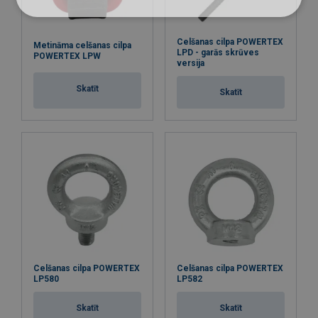
M 80
32,5
28,0
65,0
56,0
TP 35
M 80
40,0
35,0
80,0
70,0
Celšanas cilpa POWERTEX
Metināma celšanas cilpa
LPD - garās skrūves
POWERTEX LPW
M 90
40,0
35,0
80,0
70,0
versija
TP 40
M 80
50,0
40,0
100
80,0
Skatīt
Skatīt
M 90
50,0
40,0
100
80,0
M
50,0
40,0
100
80,0
100
Celšanas cilpa POWERTEX
Celšanas cilpa POWERTEX
LP580
LP582
Skatīt
Skatīt