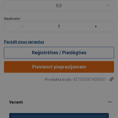
0,5
Daudzums:
Parādīt visus variantus
Reģistrēties / Pieslēgties
Pievienot pieprasījumam
42150381400001
Produkta kods: