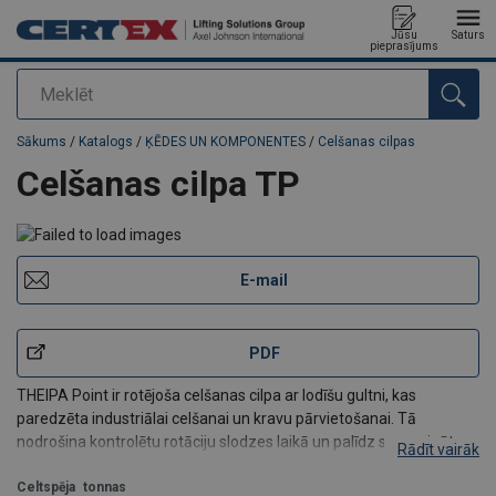
Jūsu
Saturs
pieprasījums
Meklēt
Pievienots jūsu pasūtījumam
Sākums
/
Katalogs
/
ĶĒDES UN KOMPONENTES
/
Celšanas cilpas
Celšanas cilpa TP
E-mail
PDF
THEIPA Point ir rotējoša celšanas cilpa ar lodīšu gultni, kas
paredzēta industriālai celšanai un kravu pārvietošanai. Tā
nodrošina kontrolētu rotāciju slodzes laikā un palīdz samazināt
Rādīt vairāk
savērpšanās risku, pateicoties īpašam savienojuma dizainam.
Cinkotā virsma nodrošina aizsar
Celtspēja
tonnas