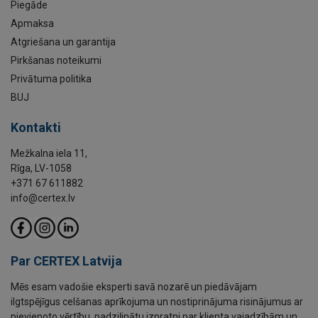
Piegāde
Apmaksa
Atgriešana un garantija
Pirkšanas noteikumi
Privātuma politika
BUJ
Kontakti
Mežkalna iela 11,
Rīga, LV-1058
+371 67 611882
info@certex.lv
Par CERTEX Latvija
Mēs esam vadošie eksperti savā nozarē un piedāvājam
ilgtspējīgus celšanas aprīkojuma un nostiprinājuma risinājumus ar
pievienoto vērtību, padziļinātu izpratni par klienta vajadzībām un