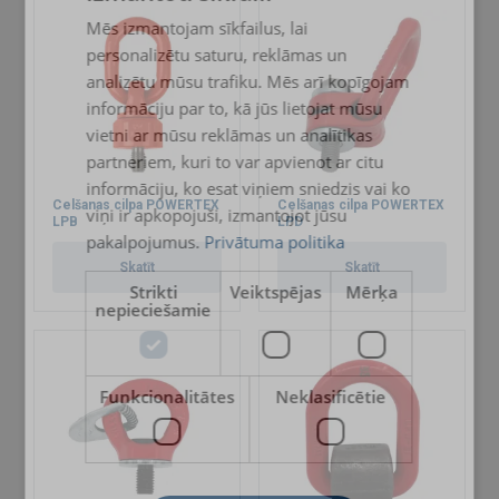
Mēs izmantojam sīkfailus, lai
ENGLISH TRANSLATION
personalizētu saturu, reklāmas un
analizētu mūsu trafiku. Mēs arī kopīgojam
informāciju par to, kā jūs lietojat mūsu
vietni ar mūsu reklāmas un analītikas
partneriem, kuri to var apvienot ar citu
informāciju, ko esat viņiem sniedzis vai ko
Celšanas cilpa POWERTEX
Celšanas cilpa POWERTEX
viņi ir apkopojuši, izmantojot jūsu
LPB
LPD
pakalpojumus.
Privātuma politika
Skatīt
Skatīt
Strikti
Veiktspējas
Mērķa
nepieciešamie
Funkcionalitātes
Neklasificētie