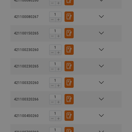
421100080260
421100080267
421100150265
421100230260
421100230265
421100320260
421100320266
421100450260
Materiāls: