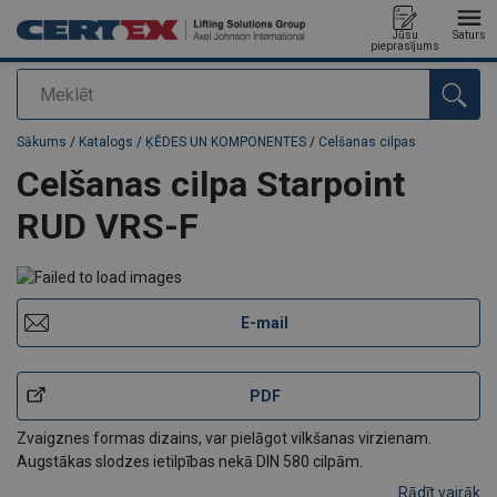
Jūsu
Saturs
pieprasījums
Meklēt
Pievienots jūsu pasūtījumam
Sākums
/
Katalogs
/
ĶĒDES UN KOMPONENTES
/
Celšanas cilpas
Celšanas cilpa Starpoint
RUD VRS-F
E-mail
PDF
Zvaigznes formas dizains, var pielāgot vilkšanas virzienam.
Augstākas slodzes ietilpības nekā DIN 580 cilpām.
Rādīt vairāk