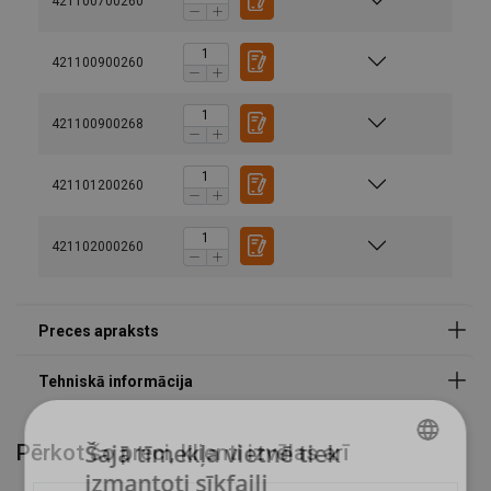
421100700260
Marķējums:
Pārklājums:
421100900260
Standarts:
421100900268
Drošības koeficients:
421101200260
421102000260
Šajā tīmekļa vietnē tiek
Pērkot šo preci, klienti izvēlas arī
izmantoti sīkfaili
LATVIAN