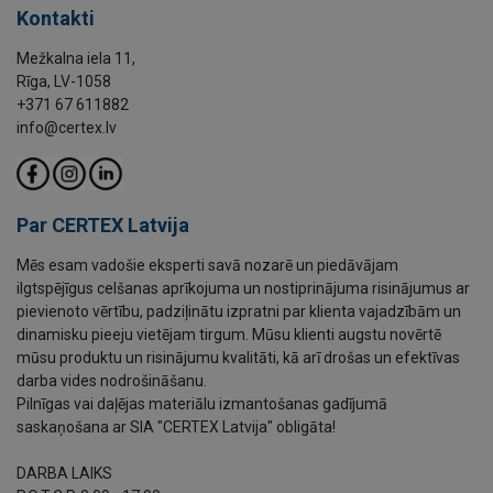
Kontakti
Mežkalna iela 11,
Rīga, LV-1058
+371 67 611882
info@certex.lv
Par CERTEX Latvija
Mēs esam vadošie eksperti savā nozarē un piedāvājam
ilgtspējīgus celšanas aprīkojuma un nostiprinājuma risinājumus ar
pievienoto vērtību, padziļinātu izpratni par klienta vajadzībām un
dinamisku pieeju vietējam tirgum. Mūsu klienti augstu novērtē
mūsu produktu un risinājumu kvalitāti, kā arī drošas un efektīvas
darba vides nodrošināšanu.
Pilnīgas vai daļējas materiālu izmantošanas gadījumā
saskaņošana ar SIA "CERTEX Latvija" obligāta!
DARBA LAIKS