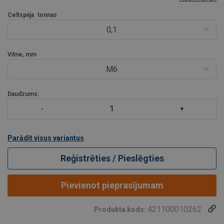
Celtspēja
tonnas
0,1
Vītne, mm
M6
Daudzums:
Parādīt visus variantus
Reģistrēties / Pieslēgties
Pievienot pieprasījumam
421100010262
Produkta kods: