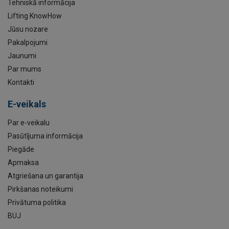
Tehniskā informācija
Lifting KnowHow
Jūsu nozare
Pakalpojumi
Jaunumi
Par mums
Kontakti
E-veikals
Par e-veikalu
Pasūtījuma informācija
Piegāde
Apmaksa
Atgriešana un garantija
Pirkšanas noteikumi
Privātuma politika
BUJ