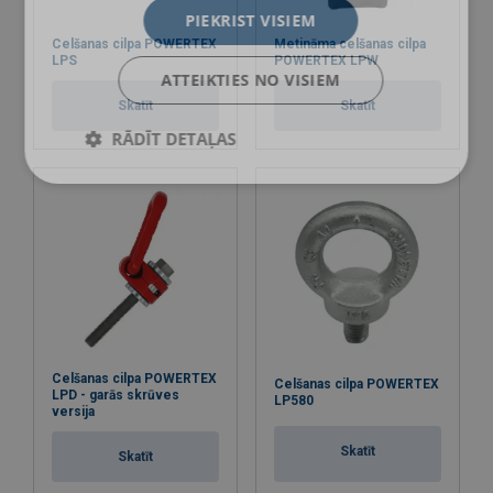
PIEKRIST VISIEM
Celšanas cilpa POWERTEX
Metināma celšanas cilpa
LPS
POWERTEX LPW
ATTEIKTIES NO VISIEM
Skatīt
Skatīt
RĀDĪT DETAĻAS
Celšanas cilpa POWERTEX
Celšanas cilpa POWERTEX
LPD - garās skrūves
LP580
versija
Skatīt
Skatīt