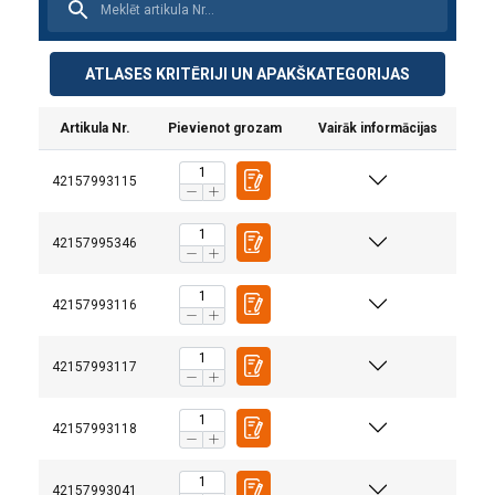
ATLASES KRITĒRIJI UN APAKŠKATEGORIJAS
Artikula Nr.
Pievienot grozam
Vairāk informācijas
42157993115
Materiāls:
Marķējums:
42157995346
Pārklājums:
Drošības koeficients:
42157993116
42157993117
42157993118
42157993041