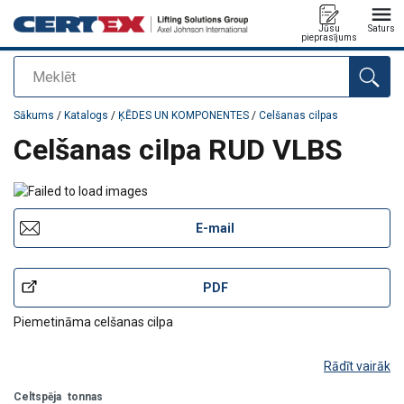
Jūsu
Saturs
pieprasījums
Meklēt
Pievienots jūsu pasūtījumam
Sākums
/
Katalogs
/
ĶĒDES UN KOMPONENTES
/
Celšanas cilpas
Celšanas cilpa RUD VLBS
E-mail
PDF
Piemetināma celšanas cilpa
Rādīt vairāk
Celtspēja
tonnas