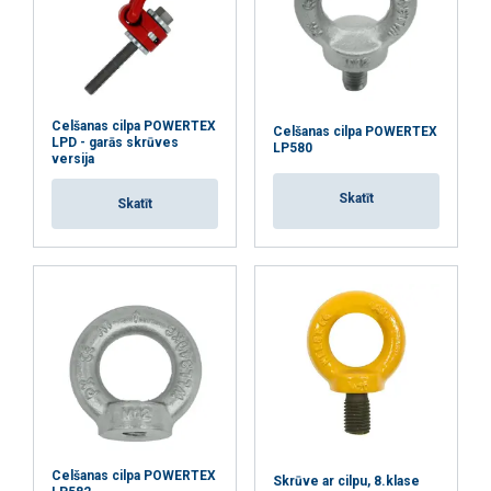
Funkcionalitātes
Neklasificētie
Celšanas cilpa POWERTEX
Celšanas cilpa POWERTEX
PIEKRIST VISIEM
LPD - garās skrūves
LP580
versija
ATTEIKTIES NO VISIEM
Skatīt
Skatīt
RĀDĪT DETAĻAS
Celšanas cilpa POWERTEX
Skrūve ar cilpu, 8.klase