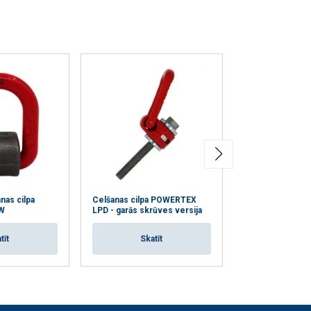
Neklasificētie
RIST VISIEM
nas cilpa
Celšanas cilpa POWERTEX
Celšanas cilpa
W
LPD - garās skrūves versija
LP580
tīt
Skatīt
Skat