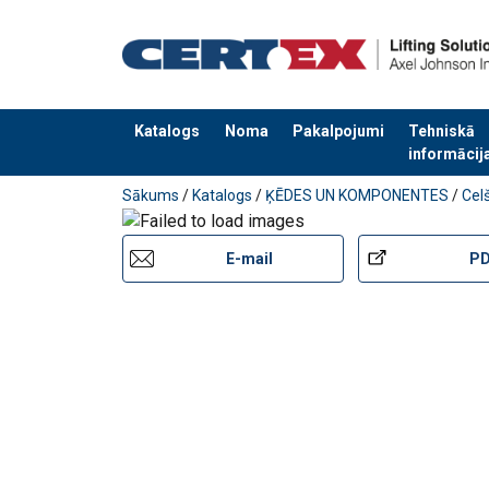
Vilkšanas virziens ir traucēts
Vilkšanas virziens nav norādītajā zonā
Katalogs
Noma
Pakalpojumi
Tehniskā
informācij
Materiāls:
Pievienots jūsu pasūtījumam
Marķējums:
Sākums
/
Katalogs
/
ĶĒDES UN KOMPONENTES
/
Cel
Darba temperatūra :
Standarts:
E-mail
P
except grade/WLL
Drošības koeficients: