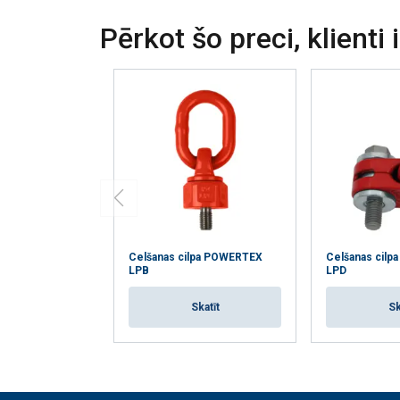
Strikti
Pērkot šo preci, klienti 
nepieciešamie
RĀDĪT DETAĻ
Celšanas cilpa POWERTEX
Celšanas cil
LPB
LPD
Skatīt
Sk