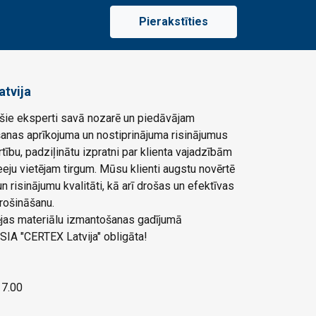
Pierakstīties
atvija
ie eksperti savā nozarē un piedāvājam
šanas aprīkojuma un nostiprinājuma risinājumus
rtību, padziļinātu izpratni par klienta vajadzībām
eju vietējam tirgum. Mūsu klienti augstu novērtē
 risinājumu kvalitāti, kā arī drošas un efektīvas
rošināšanu.
ļējas materiālu izmantošanas gadījumā
SIA "CERTEX Latvija" obligāta!
 17.00