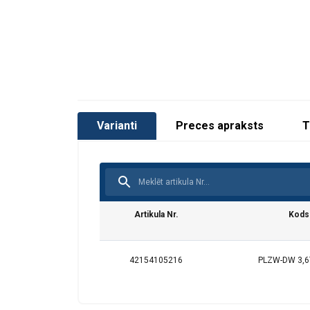
Varianti
Preces apraksts
T
Artikula Nr.
Kods
Šajā tīmekļa
Mēs izmantojam sī
kopīgojam informā
42154105216
PLZW-DW 3,
kuri to var apvien
jūsu pakalpojumu