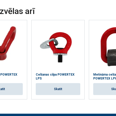
Veiktspējas
Mērķa
Funkcionalitātes
izvēlas arī
AS
ATTEIKTIES NO VISIEM
PIEK
pa POWERTEX
Celšanas cilpa POWERTEX
Metināma celša
LPS
POWERTEX LP
atīt
Skatīt
Ska