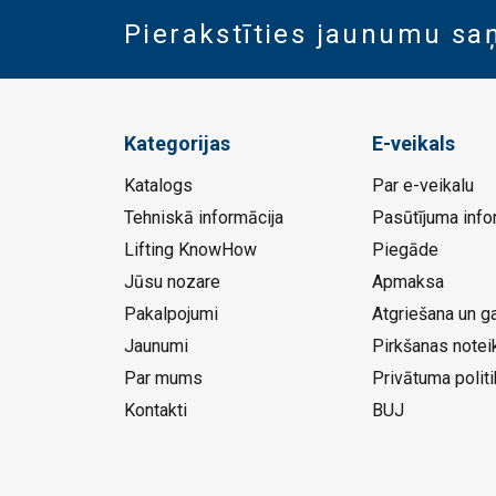
Pierakstīties jaunumu s
Kategorijas
E-veikals
Katalogs
Par e-veikalu
Tehniskā informācija
Pasūtījuma info
Lifting KnowHow
Piegāde
Jūsu nozare
Apmaksa
Pakalpojumi
Atgriešana un ga
Jaunumi
Pirkšanas notei
Par mums
Privātuma politi
Kontakti
BUJ