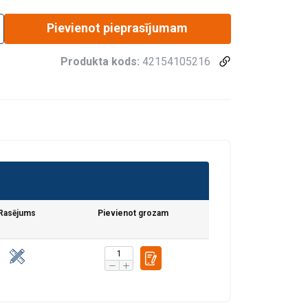
Pievienot pieprasījumam
Produkta kods:
42154105216
Rasējums
Pievienot grozam
fiku. Mēs arī
LATVIAN
ītikas partneriem,
ENGLISH TRANSLATION
pojuši, izmantojot