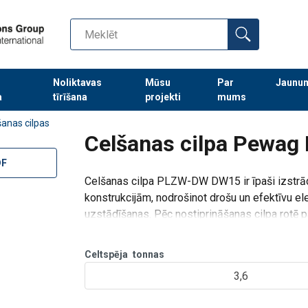
Noliktavas
Mūsu
Par
Jaunu
a
tīrīšana
projekti
mums
Turpināt meklēt preces
šanas cilpas
Celšanas cilpa Pewa
DF
Celšanas cilpa PLZW-DW DW15 ir īpaši izstrādā
konstrukcijām, nodrošinot drošu un efektīvu e
uzstādīšanas. Pēc nostiprināšanas cilpa rotē 
180
°, sniedzot papildu ela
Celtspēja
tonnas
3,6