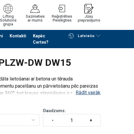
Lifting
Sazinieties
Reģistrēties
Jūsu
Solutions
ar mums
Pieslēgties
pieprasījums
grupa
mi
Kontakti
Kapēc
Latviešu
Certex?
Noformēt piedāvājuma pieprasījumu
g PLZW-DW DW15
ta lietošanai ar betona un tērauda
lementu pacelšanu un pārvietošanu pēc pareizas
Rādīt vairāk
par 360
°, bet
kravas stiprin
ā
jums
ir nolokāms par
Daudzums: