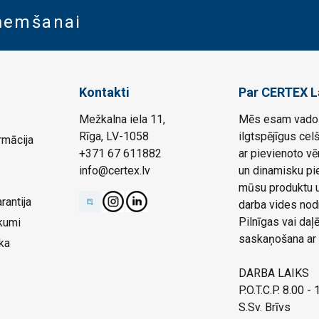
aņemšanai
Kontakti
Par CERTEX L
Mežkalna iela 11,
Mēs esam vadoš
Rīga, LV-1058
ilgtspējīgus cel
rmācija
+371 67 611882
ar pievienoto vē
info@certex.lv
un dinamisku pie
mūsu produktu un
rantija
darba vides nod
Pilnīgas vai da
kumi
saskaņošana ar 
ka
DARBA LAIKS
P.O.T.C.P. 8.00 -
S.Sv. Brīvs