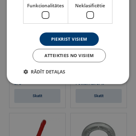
Skatīt
Skatīt
Funkcionalitātes
Neklasificētie
PIEKRIST VISIEM
ATTEIKTIES NO VISIEM
RĀDĪT DETAĻAS
Celšanas cilpa POWERTEX
Metināma celšanas cilpa
LPS
POWERTEX LPW
Skatīt
Skatīt