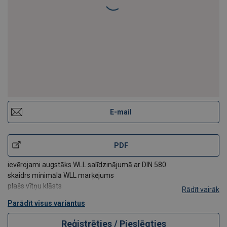
Celšanas cilpa ar skrūvi RUD RS-M, smalkā vītne
E-mail
PDF
ievērojami augstāks WLL salīdzinājumā ar DIN 580
skaidrs minimālā WLL marķējums
plašs vītņu klāsts
Rādīt vairāk
Parādīt visus variantus
Reģistrēties / Pieslēgties