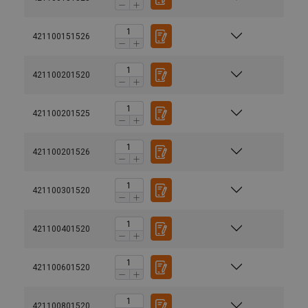
421100151526
421100201520
421100201525
421100201526
Darba temperatūra :
Drošības koeficients:
421100301520
421100401520
421100601520
421100801520