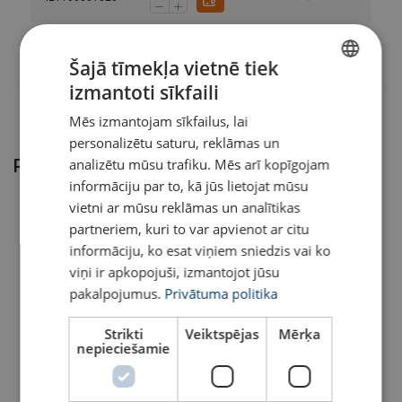
Šajā tīmekļa vietnē tiek
izmantoti sīkfaili
LATVIAN
Mēs izmantojam sīkfailus, lai
ENGLISH TRANSLATION
personalizētu saturu, reklāmas un
analizētu mūsu trafiku. Mēs arī kopīgojam
Pērkot šo preci, klienti izvēlas arī
informāciju par to, kā jūs lietojat mūsu
vietni ar mūsu reklāmas un analītikas
partneriem, kuri to var apvienot ar citu
informāciju, ko esat viņiem sniedzis vai ko
viņi ir apkopojuši, izmantojot jūsu
pakalpojumus.
Privātuma politika
Strikti
Veiktspējas
Mērķa
nepieciešamie
Celšanas cilpa POWERTEX
Celšanas cilpa POWERTEX
LPB
LPD