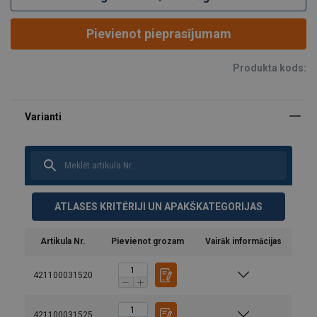
Pievienot pieprasījumam
Produkta kods:
ATLASES KRITĒRIJI UN APAKŠKATEGORIJAS
Artikula Nr.
Pievienot grozam
Vairāk informācijas
421100031520
421100031525