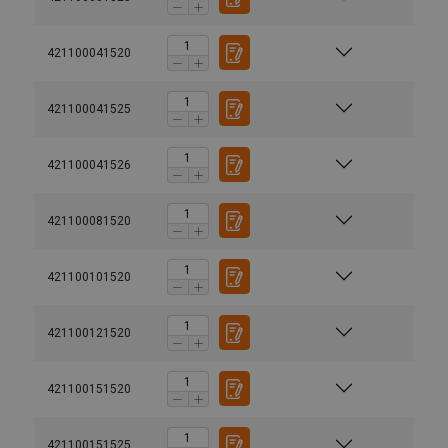
421100041520
421100041525
421100041526
421100081520
421100101520
421100121520
421100151520
421100151525