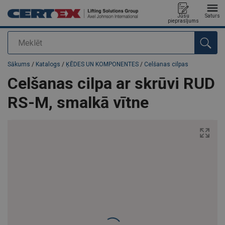
Jūsu
Saturs
pieprasījums
Meklēt
Pievienots jūsu pasūtījumam
Sākums
/
Katalogs
/
ĶĒDES UN KOMPONENTES
/
Celšanas cilpas
Celšanas cilpa ar skrūvi RUD
RS-M, smalkā vītne