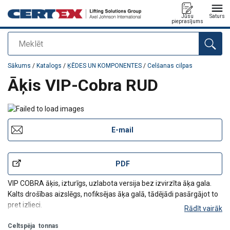
Jūsu
Saturs
pieprasījums
Meklēt
Pievienots jūsu pasūtījumam
Sākums
/
Katalogs
/
ĶĒDES UN KOMPONENTES
/
Celšanas cilpas
Āķis VIP-Cobra RUD
E-mail
PDF
VIP COBRA āķis, izturīgs, uzlabota versija bez izvirzīta āķa gala.
Kalts drošības aizslēgs, nofiksējas āķa galā, tādējādi pasārgājot to
pret izlieci.
Rādīt vairāk
Celtspēja
tonnas