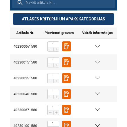
ATLASES KRITĒRIJI UN APAKŠKATEGORIJAS
Artikula Nr.
Pievienot grozam
Vairāk informācijas
402300061580
402300151580
402300251580
402300401580
402300671580
Drošības koeficients:
402301001580