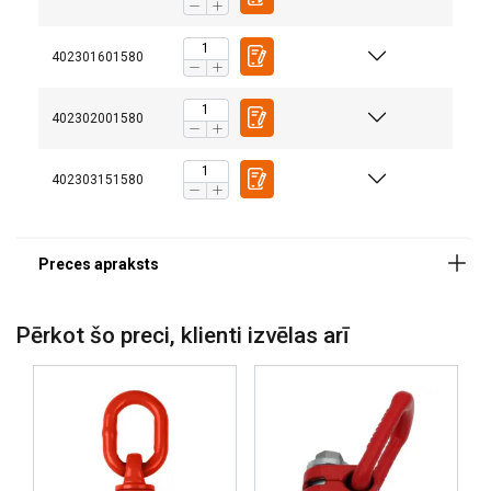
Klase:
402301601580
402302001580
402303151580
Pērkot šo preci, klienti izvēlas arī