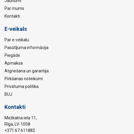
Jaunumi
Par mums
Kontakti
E-veikals
Par e-veikalu
Pasūtījuma informācija
Piegāde
Apmaksa
Atgriešana un garantija
Pirkšanas noteikumi
Privātuma politika
BUJ
Kontakti
Mežkalna iela 11,
Rīga, LV-1058
+371 67 611882