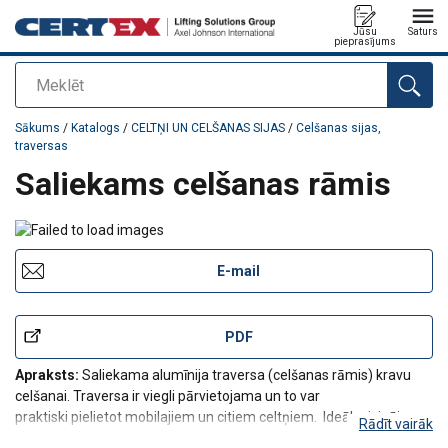
Jūsu
Saturs
pieprasījums
Meklēt
Pievienots jūsu pasūtījumam
Sākums
/
Katalogs
/
CELTŅI UN CELŠANAS SIJAS
/
Celšanas sijas,
traversas
Saliekams celšanas rāmis
E-mail
PDF
Apraksts:
Saliekama alumīnija traversa (celšanas rāmis) kravu
celšanai. Traversa ir viegli pārvietojama un to var
praktiski pielietot mobilajiem un citiem celtņiem. Ideāls risinājums
Rādīt vairāk
angāru, laivu, konteineru utml. kravu celšanai. Traversu iespējams