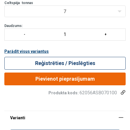
aprīkot ar atbilstošas celt
Celtspēja
tonnas
7
Daudzums:
Parādīt visus variantus
Reģistrēties / Pieslēgties
Pievienot pieprasījumam
62056ASB070100
Produkta kods: