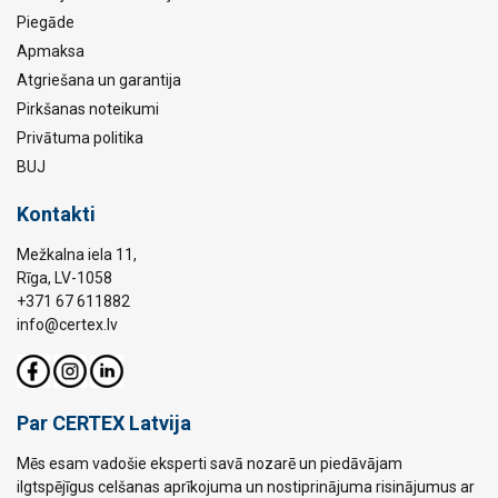
Piegāde
Apmaksa
Atgriešana un garantija
Pirkšanas noteikumi
Privātuma politika
BUJ
Kontakti
Mežkalna iela 11,
Rīga, LV-1058
+371 67 611882
info@certex.lv
Par CERTEX Latvija
Mēs esam vadošie eksperti savā nozarē un piedāvājam
ilgtspējīgus celšanas aprīkojuma un nostiprinājuma risinājumus ar