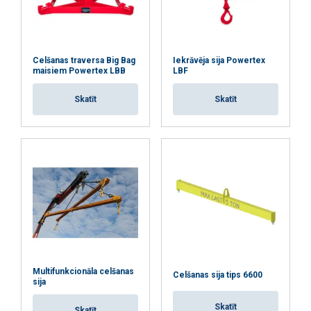
Celšanas traversa Big Bag
Iekrāvēja sija Powertex
maisiem Powertex LBB
LBF
Skatīt
Skatīt
Multifunkcionāla celšanas
Celšanas sija tips 6600
sija
Skatīt
Skatīt