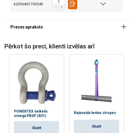
62056AS1700340
Pērkot šo preci, klienti izvēlas arī
Konstrukcija:
Materiāls:
Marķējums:
Piezīme:
POWERTEX šeikelis
Riņķveida lentas stropes
omega PBSP (831)
Skatīt
Skatīt