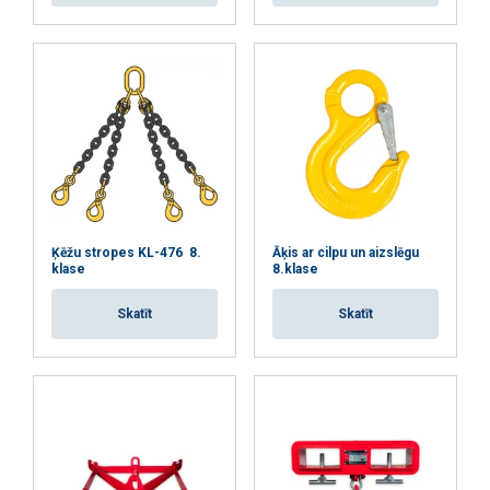
Ķēžu stropes KL-476 8.
Āķis ar cilpu un aizslēgu
klase
8.klase
Skatīt
Skatīt