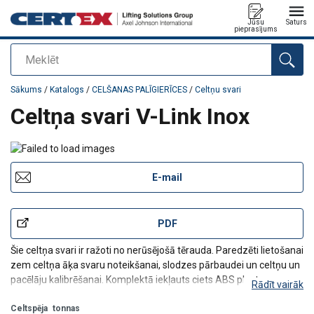
Jūsu
Saturs
pieprasījums
Meklēt
Pievienots jūsu pasūtījumam
Sākums
/
Katalogs
/
CELŠANAS PALĪGIERĪCES
/
Celtņu svari
Celtņa svari V-Link Inox
E-mail
PDF
Šie celtņa svari ir ražoti no nerūsējošā tērauda. Paredzēti lietošanai
zem celtņa āķa svaru noteikšanai, slodzes pārbaudei un celtņu un
pacēlāju kalibrēšanai. Komplektā iekļauts ciets ABS plastmasas
Rādīt vairāk
futrālis.
Svari aprīkoti ar Bluetooth savienojumu, kas nodrošina gan tālas,
Celtspēja
tonnas