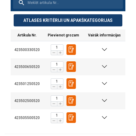
ATLASES KRITĒRIJI UN APAKŠKATEGORIJAS
Artikula Nr.
Pievienot grozam
Vairāk informācijas
423500330520
423500650520
423501250520
423502500520
423505500520
Specifikācija:
Precizitāte: ±0.2% FS