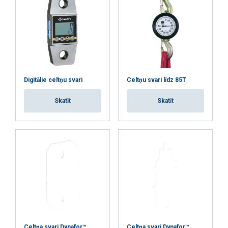
Digitālie celtņu svari
Celtņu svari līdz 85T
Skatīt
Skatīt
Celtņa svari Dynafor™
Celtņa svari Dynafor™