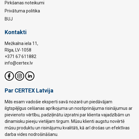
Pirkšanas noteikumi
Privātuma politika
BUJ
Kontakti
Mežkalna iela 11,
Rīga, LV-1058
+371 67 611882
info@certex.lv
Par CERTEX Latvija
Mēs esam vadošie eksperti savā nozarē un piedāvājam
ilgtspējīgus celšanas aprīkojuma un nostiprinājuma risinājumus ar
pievienoto vērtību, padziļinātu izpratni par klienta vajadzībām un
dinamisku pieeju vietējam tirgum. Mūsu klienti augstu novērtē
mūsu produktu un risinājumu kvalitāti, kā arī drošas un efektīvas
darba vides nodrošināšanu.