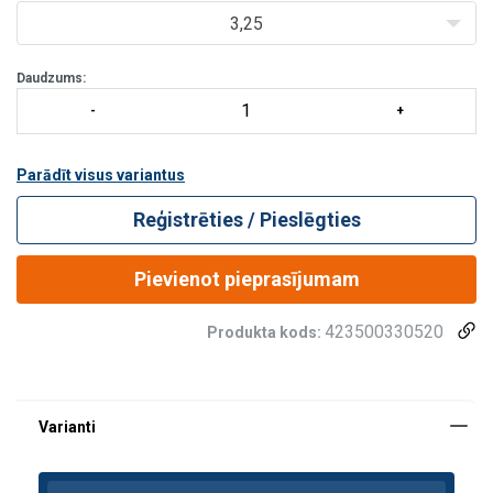
gan tuvās distances
3,25
Daudzums:
Parādīt visus variantus
Reģistrēties / Pieslēgties
Pievienot pieprasījumam
423500330520
Produkta kods: