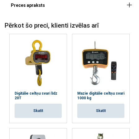
Droša pārslodze: 110%
Pārraušanas robeža: 500%
IP klase: IP67
Pērkot šo preci, klienti izvēlas arī
Iespējas:
Materiāls:
Digitālie celtņu svari līdz
Mazie digitālie celtņu svari
20T
1000 kg
Darba temperatūra :
Skatīt
Skatīt
Drošības koeficients: