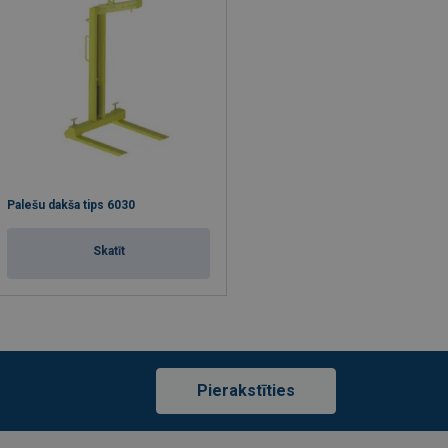
Palešu dakša tips 6030
Skatīt
Pierakstīties