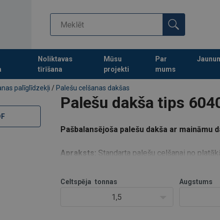
Noliktavas
Mūsu
Par
Jaunu
a
tīrīšana
projekti
mums
Turpināt meklēt preces
nas palīglīdzekļi
/
Palešu celšanas dakšas
Palešu dakša tips 604
DF
Pašbalansējoša palešu dakša ar maināmu d
Apraksts:
Standarta palešu celšanai no platā
Konstrukcija:
Pateicoties kustīgai celšanas ci
Tas nozīmē, ka dakšas ir vienmēr horizontālā l
Celtspēja
tonnas
Augstums
pašbalansēj
1,5