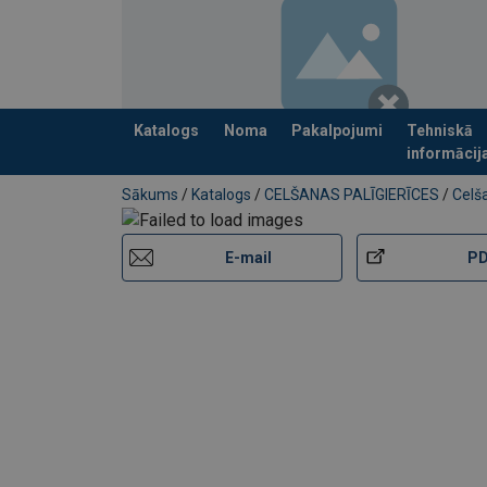
Katalogs
Noma
Pakalpojumi
Tehniskā
informācij
Pievienots jūsu pasūtījumam
Sākums
/
Katalogs
/
CELŠANAS PALĪGIERĪCES
/
Celša
E-mail
P
Materiāls:
Marķējums:
Pārklājums: