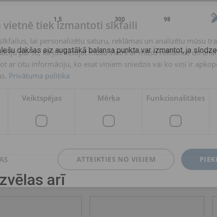
1,5
300
98
 vietnē tiek izmantoti sīkfaili
kfailus, lai personalizētu saturu, reklāmas un analizētu mūsu tra
ešu dakšas aiz augstākā balansa punkta var izmantot, ja slodze
ciju par to, kā jūs lietojat mūsu vietni ar mūsu reklāmas un anal
ot ar citu informāciju, ko esat viņiem sniedzis vai ko viņi ir apko
s.
Privātuma politika
Veiktspējas
Mērķa
Funkcionalitātes
AS
ATTEIKTIES NO VISIEM
PIEK
izvēlas arī