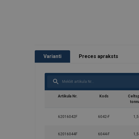
Piezīme:
Varianti
Preces apraksts
Artikula Nr.
Kods
Celtsp
tonn
62016042F
6042-F
1,5
62016044F
6044-F
1,5