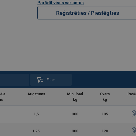
Parādīt visus variantus
Reģistrēties / Pieslēgties
Filter
ēja
Augstums
Min. load
Svars
Rasē
as
kg
kg
1,5
300
105
1,25
300
120