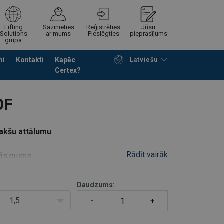
Lifting
Sazinieties
Reģistrēties
Jūsu
Solutions
ar mums
Pieslēgties
pieprasījums
grupa
mi
Kontakti
Kapēc
Latviešu
Certex?
Noformēt piedāvājuma pieprasījumu
0F
akšu attālumu
Rādīt vairāk
kās puses.
lpai, palešu dakša ir pašbalansējoša.
īmenī pacelšanas brīdī. Palešu dakšas
Daudzums:
1,5