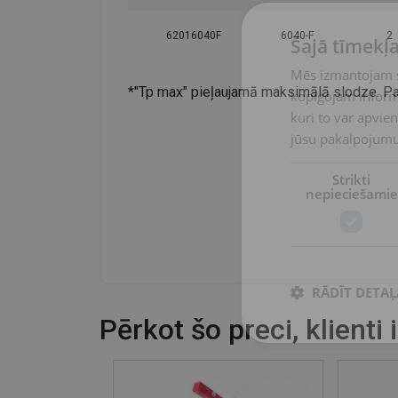
62016040F
6040-F
2
Šajā tīmekļa
Mēs izmantojam sī
*"Tp max" pieļaujamā maksimālā slodze. Pal
kopīgojam informā
kuri to var apvien
jūsu pakalpojumu
Strikti
nepieciešamie
RĀDĪT DETAĻ
Pērkot šo preci, klienti 