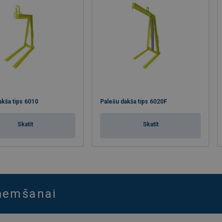
akša tips 6010
Palešu dakša tips 6020F
Skatīt
Skatīt
aņemšanai