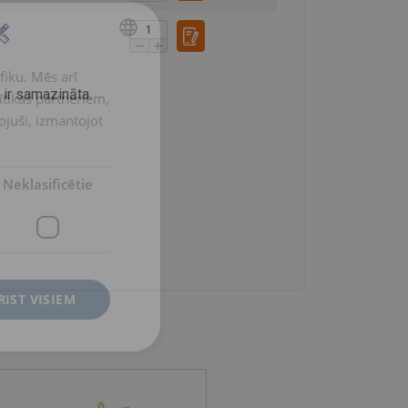
fiku. Mēs arī
LATVIAN
 ir samazināta.
ītikas partneriem,
ENGLISH TRANSLATION
pojuši, izmantojot
Neklasificētie
RIST VISIEM