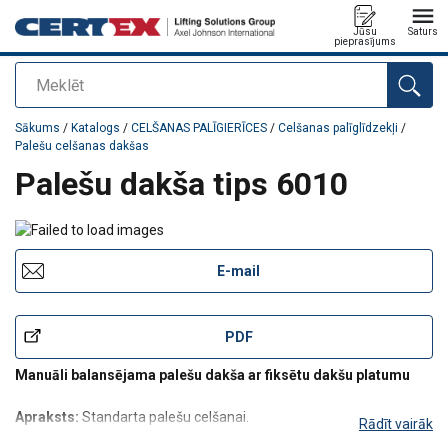
Jūsu
Saturs
pieprasījums
Meklēt
Pievienots jūsu pasūtījumam
Sākums
/
Katalogs
/
CELŠANAS PALĪGIERĪCES
/
Celšanas palīglīdzekļi
/
Palešu celšanas dakšas
Palešu dakša tips 6010
E-mail
PDF
Manuāli balansējama palešu dakša ar fiksētu dakšu platumu
Apraksts:
Standarta palešu celšanai.
Rādīt vairāk
Konstrukcija:
Horizontāla augšējā strēle. Celšanas cilpa manuāli