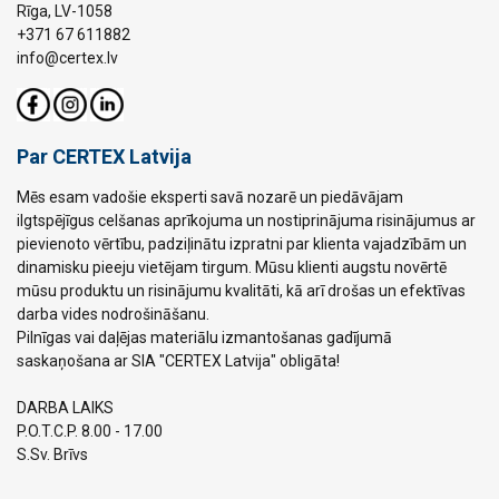
Rīga, LV-1058
+371 67 611882
info@certex.lv
Par CERTEX Latvija
Mēs esam vadošie eksperti savā nozarē un piedāvājam
ilgtspējīgus celšanas aprīkojuma un nostiprinājuma risinājumus ar
pievienoto vērtību, padziļinātu izpratni par klienta vajadzībām un
dinamisku pieeju vietējam tirgum. Mūsu klienti augstu novērtē
mūsu produktu un risinājumu kvalitāti, kā arī drošas un efektīvas
darba vides nodrošināšanu.
Pilnīgas vai daļējas materiālu izmantošanas gadījumā
saskaņošana ar SIA "CERTEX Latvija" obligāta!
DARBA LAIKS
P.O.T.C.P. 8.00 - 17.00
S.Sv. Brīvs