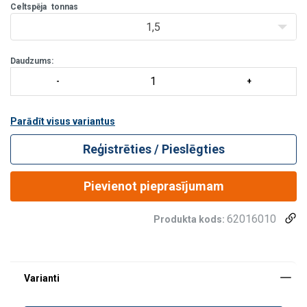
jānovieto
Celtspēja
tonnas
atbilstošā strēles iedaļā, lai iegūtu optimālu līdzsvarojumu
1,5
celšanas laikā.
Daudzums:
Pārbaudes slodze:
1,5 x WLL
Parādīt visus variantus
Reģistrēties / Pieslēgties
Pievienot pieprasījumam
62016010
Produkta kods: