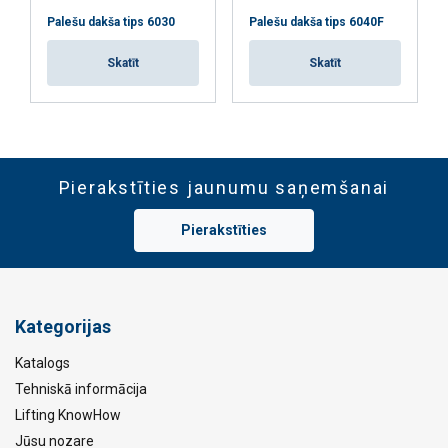
Palešu dakša tips 6030
Palešu dakša tips 6040F
Skatīt
Skatīt
Pierakstīties jaunumu saņemšanai
Pierakstīties
Kategorijas
Katalogs
Tehniskā informācija
Lifting KnowHow
Jūsu nozare