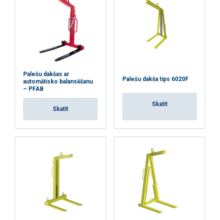
Palešu dakšas ar
Palešu dakša tips 6020F
automātisko balansēšanu
– PFAB
Skatīt
Skatīt