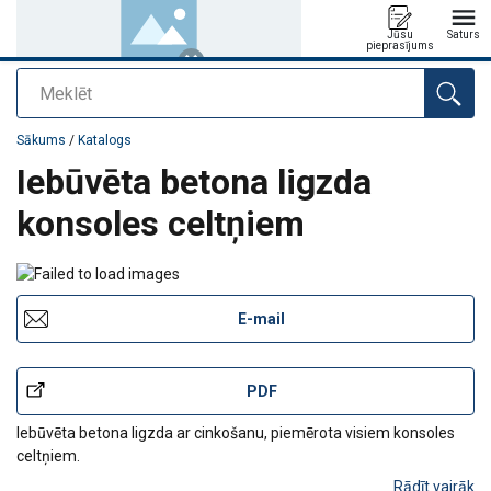
Jūsu
Saturs
pieprasījums
Meklēt
Pievienots jūsu pasūtījumam
Sākums
/
Katalogs
Iebūvēta betona ligzda
konsoles celtņiem
E-mail
PDF
Iebūvēta betona ligzda ar cinkošanu, piemērota visiem konsoles
celtņiem.
Rādīt vairāk