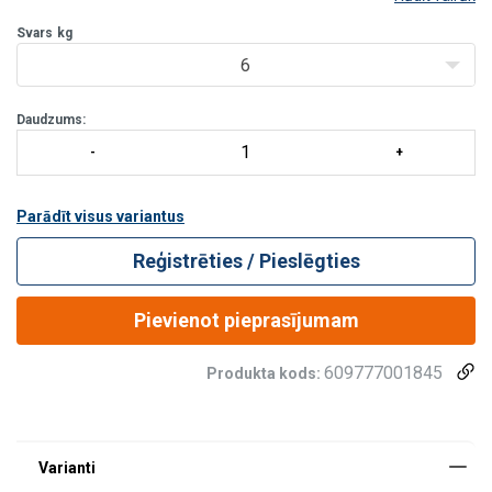
Svars
kg
6
Daudzums:
Parādīt visus variantus
Reģistrēties / Pieslēgties
Pievienot pieprasījumam
609777001845
Produkta kods:
Materiāls:
Pārklājums: