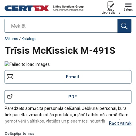
Jūsu
Saturs
pieprasījums
Meklēt
Pievienots jūsu pasūtījumam
Sākums
/
Katalogs
Trīsis McKissick M-491S
E-mail
PDF
Paredzēts apmācīta personāla celšanai. Jebkurai personai, kura
tiek pacelta izmantojot šo produktu, ir jābūt atbilstoši apmācītam
ņemot vērā valtiskos, vietējos un pieņemtos industrijas standartus.
Rādīt vairāk
Konstrukcija:
samazināts attālums starp skrituļa malu un
korpusu. Gultņi aizsargkorpusā, groz
Celtspēja
tonnas