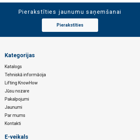
RĀDĪT DETAĻAS
Pierakstīties jaunumu saņemšanai
Pierakstīties
Kategorijas
Katalogs
Tehniskā informācija
Lifting KnowHow
Jūsu nozare
Pakalpojumi
Jaunumi
Par mums
Kontakti
E-veikals