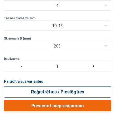
4
Troses diametrs
mm
10-13
Skriemeļa Ø (mm)
203
Daudzums:
Parādīt visus variantus
Reģistrēties / Pieslēgties
Pievienot pieprasījumam