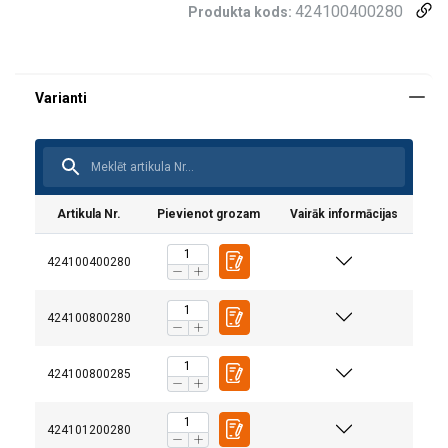
424100400280
Produkta kods:
Artikula Nr.
Pievienot grozam
Vairāk informācijas
424100400280
Šajā tīmekļa vietnē tiek
424100800280
izmantoti sīkfaili
LATVIAN
Mēs izmantojam sīkfailus, lai
ENGLISH TRANSLATION
424100800285
personalizētu saturu, reklāmas un
analizētu mūsu trafiku. Mēs arī kopīgojam
424101200280
informāciju par to, kā jūs lietojat mūsu