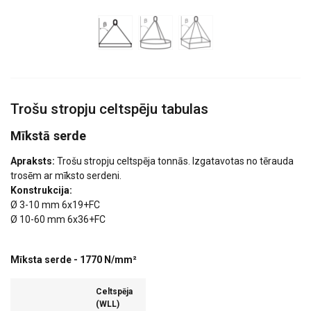
Trošu stropju celtspēju tabulas
Mīkstā serde
Apraksts:
Trošu stropju celtspēja tonnās. Izgatavotas no tērauda
trosēm ar mīksto serdeni.
Konstrukcija:
Ø 3-10 mm 6x19+FC
Ø 10-60 mm 6x36+FC
Mīksta serde - 1770 N/mm²
Celtspēja
(WLL)