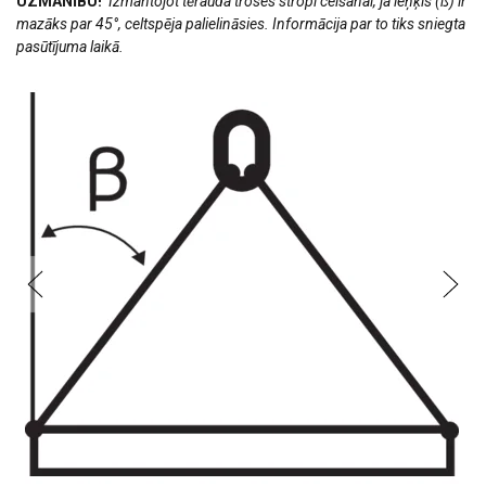
UZMANĪBU!
Izmantojot tērauda troses stropi celšanai, ja leņķis (ß) ir
mazāks par 45°, celtspēja palielināsies. Informācija par to tiks sniegta
pasūtījuma laikā.