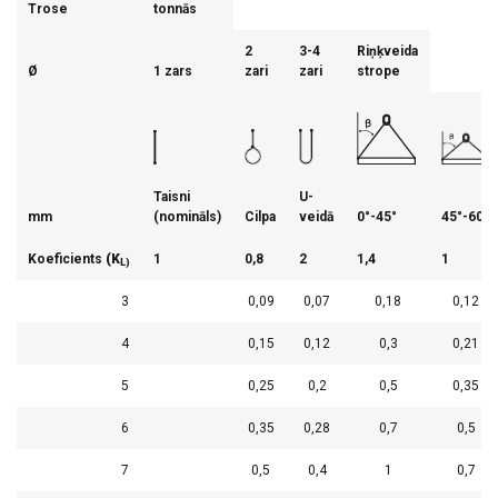
Trose
tonnās
2
3-4
Riņķveida
Ø
1 zars
zari
zari
strope
Taisni
U-
mm
(nomināls)
Cilpa
veidā
0°-45°
45°-60°
Koeficients
(K
1
0,8
2
1,4
1
L)
3
0,09
0,07
0,18
0,12
4
0,15
0,12
0,3
0,21
5
0,25
0,2
0,5
0,35
6
0,35
0,28
0,7
0,5
7
0,5
0,4
1
0,7