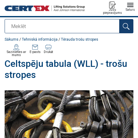
Jūsu
Saturs
pieprasījums
Meklēt
Pievienots jūsu pasūtījumam
Sākums
/
Tehniskā informācija
/
Tērauda trošu stropes
Sazinieties ar
E-pasts
Drukāt
mums
Celtspēju tabula (WLL) - trošu
stropes