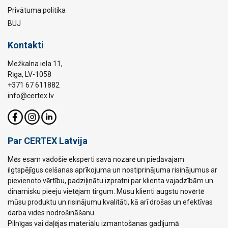
Privātuma politika
BUJ
Kontakti
Mežkalna iela 11,
Rīga, LV-1058
+371 67 611882
info@certex.lv
Par CERTEX Latvija
Mēs esam vadošie eksperti savā nozarē un piedāvājam
ilgtspējīgus celšanas aprīkojuma un nostiprinājuma risinājumus ar
pievienoto vērtību, padziļinātu izpratni par klienta vajadzībām un
dinamisku pieeju vietējam tirgum. Mūsu klienti augstu novērtē
mūsu produktu un risinājumu kvalitāti, kā arī drošas un efektīvas
darba vides nodrošināšanu.
Pilnīgas vai daļējas materiālu izmantošanas gadījumā