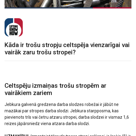
Kāda ir trošu stropju celtspēja vienzarīgai vai
vairāk zaru trošu stropei?
Celtspēju izmaiņas trošu stropēm ar
vairākiem zariem
Jebkura galvenā gredzena darba slodzes robežai ir jābūt ne
mazākai par stropes darba slodzi. Jebkura starpposma, kas
pievienots trīs vai četru atzaru stropei, darba slodzei ir vismaz 1,6
reizes jāpārsniedz viena atzara darba slodzi.