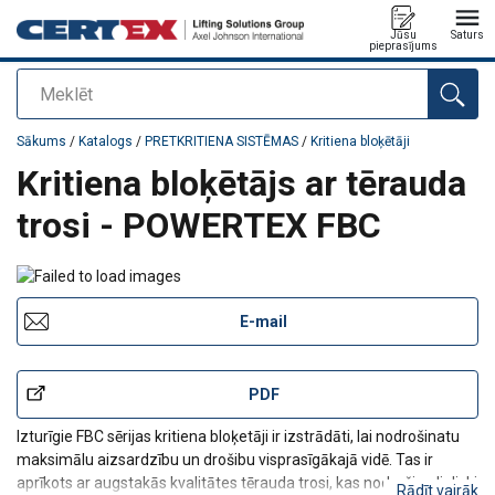
Jūsu
Saturs
pieprasījums
Meklēt
Pievienots jūsu pasūtījumam
Sākums
/
Katalogs
/
PRETKRITIENA SISTĒMAS
/
Kritiena bloķētāji
Kritiena bloķētājs ar tērauda
trosi - POWERTEX FBC
E-mail
PDF
Izturīgie FBC sērijas kritiena bloķetāji ir izstrādāti, lai nodrošinatu
maksimālu aizsardzību un drošibu visprasīgākajā vidē. Tas ir
aprīkots ar augstakās kvalitātes tērauda trosi, kas nodrošina lieliski
Rādīt vairāk