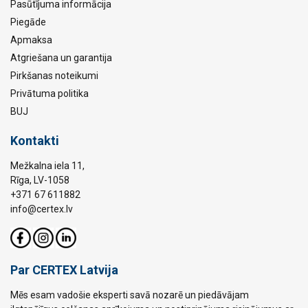
Pasūtījuma informācija
Piegāde
Apmaksa
Atgriešana un garantija
Pirkšanas noteikumi
Privātuma politika
BUJ
Kontakti
Mežkalna iela 11,
Rīga, LV-1058
+371 67 611882
info@certex.lv
Par CERTEX Latvija
Mēs esam vadošie eksperti savā nozarē un piedāvājam