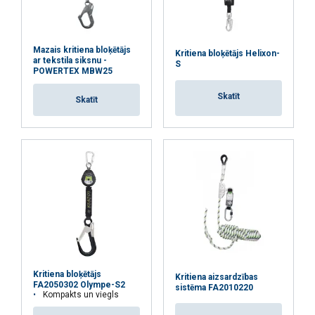
Funkcionalitātes
Neklasificētie
Mazais kritiena bloķētājs
Kritiena bloķētājs Helixon-
ar tekstila siksnu -
S
POWERTEX MBW25
PIEKRIST VISIEM
Skatīt
Skatīt
ATTEIKTIES NO VISIEM
RĀDĪT DETAĻAS
Kritiena bloķētājs
Kritiena aizsardzības
FA2050302 Olympe-S2
sistēma FA2010220
Kompakts un viegls