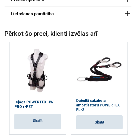
Pērkot šo preci, klienti izvēlas arī
Iespējas:
Materiāls:
Lietošanas pamācība
Marķējums:
Dubultā sakabe ar
Iejūgs POWERTEX HW
amortizatoru POWERTEX
Darba temperatūra :
PRO r-PET
Powertex-Fall-Arrest-Blocks-MBW-MBC-FBC-User-
FL-2
Standarts:
Manual-20250918.pdf
Piezīme:
Skatīt
Skatīt