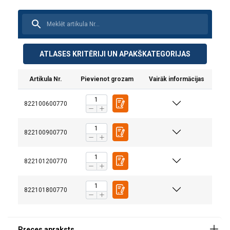
ATLASES KRITĒRIJI UN APAKŠKATEGORIJAS
Artikula Nr.
Pievienot grozam
Vairāk informācijas
822100600770
822100900770
822101200770
822101800770