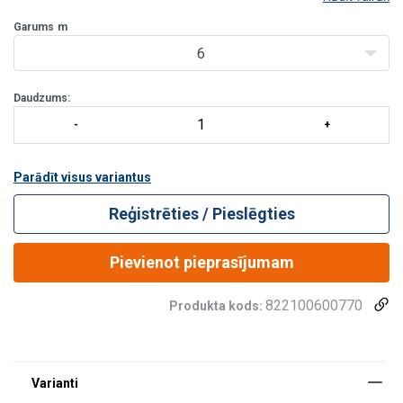
aizsardzību kritiena gadijumā. Ciets, melns plastmasas korpuss un
integrēt
Garums
m
6
Daudzums:
Parādīt visus variantus
Reģistrēties / Pieslēgties
Pievienot pieprasījumam
822100600770
Produkta kods: