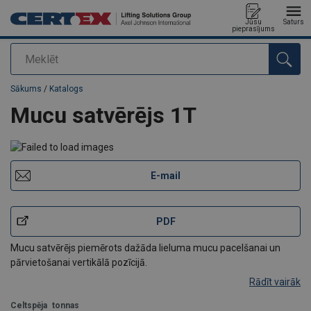
Jūsu
Saturs
pieprasījums
Meklēt
Pievienots jūsu pasūtījumam
Sākums
/
Katalogs
Mucu satvērējs 1T
E-mail
PDF
Mucu satvērējs piemērots dažāda lieluma mucu pacelšanai un
pārvietošanai vertikālā pozīcijā.
Rādīt vairāk
Celtspēja
tonnas