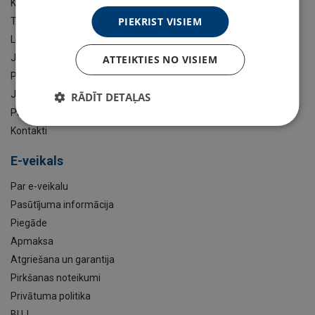
Katalogs
PIEKRIST VISIEM
Tehniskā informācija
Lifting KnowHow
Jūsu nozare
ATTEIKTIES NO VISIEM
Pakalpojumi
Jaunumi
RĀDĪT DETAĻAS
Par mums
Kontakti
E-veikals
Par e-veikalu
Pasūtījuma informācija
Piegāde
Apmaksa
Atgriešana un garantija
Pirkšanas noteikumi
Privātuma politika
BUJ