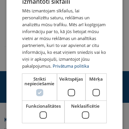
izmantoti sīkfaili
LATVIAN
Drošības koeficients:
Mēs izmantojam sīkfailus, lai
ENGLISH TRANSLATION
Artikula Nr.
Pievienot grozam
Vairāk informācijas
personalizētu saturu, reklāmas un
analizētu mūsu trafiku. Mēs arī kopīgojam
5045TYNRAHARU1
informāciju par to, kā jūs lietojat mūsu
vietni ar mūsu reklāmas un analītikas
partneriem, kuri to var apvienot ar citu
informāciju, ko esat viņiem sniedzis vai ko
viņi ir apkopojuši, izmantojot jūsu
pakalpojumus.
Privātuma politika
Strikti
Veiktspējas
Mērķa
Pierakstīties jaunumu saņemšanai
nepieciešamie
Pierakstīties
Funkcionalitātes
Neklasificētie
Kategorijas