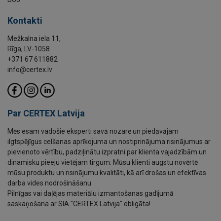
Kontakti
Mežkalna iela 11,
Rīga, LV-1058
+371 67 611882
info@certex.lv
Par CERTEX Latvija
Mēs esam vadošie eksperti savā nozarē un piedāvājam
ilgtspējīgus celšanas aprīkojuma un nostiprinājuma risinājumus ar
pievienoto vērtību, padziļinātu izpratni par klienta vajadzībām un
dinamisku pieeju vietējam tirgum. Mūsu klienti augstu novērtē
mūsu produktu un risinājumu kvalitāti, kā arī drošas un efektīvas
darba vides nodrošināšanu.
Pilnīgas vai daļējas materiālu izmantošanas gadījumā
saskaņošana ar SIA "CERTEX Latvija" obligāta!