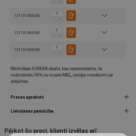
121101300340
121101400340
121101600340
Augsta slodzes kapacitāte
: Pareizi izmantojot,
EUREKA žņaugs var izturēt līdz pat 90% no troses
minimālās trūkšanas slodzes (MBL), nodrošinot
Minimālais EUREKA skaits, kas nepieciešams, lai
izturīgu un uzticamu veiktspēju.
nodrošinātu 90% no troses MBL, vietējie noteikumi var
atšķirties.
Drošs un uzticams:
Izstrādāts, lai nodrošinātu augstu
berzi starp trosi un žņaugu, nodrošinot drošu
satvērienu celšanas operācijām.
Ātra un viegla montāža:
Drošai montāžai
nepieciešami tikai divi žņaugi, un montāžas procesā
nav nepieciešami uzgriežņi, padarot to drošu,
lietotājam draudzīgu un efektīvu.
Pērkot šo preci, klienti izvēlas arī