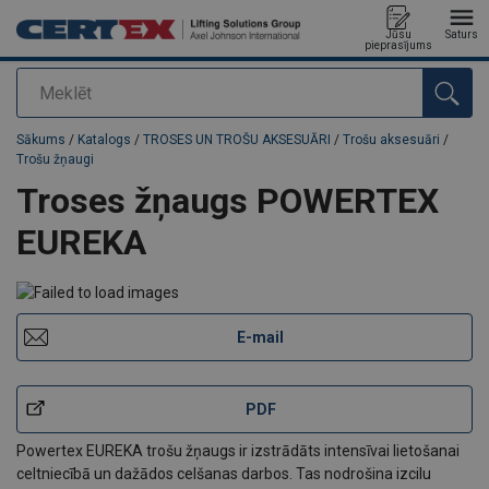
Jūsu
Saturs
pieprasījums
Meklēt
Pievienots jūsu pasūtījumam
Sākums
/
Katalogs
/
TROSES UN TROŠU AKSESUĀRI
/
Trošu aksesuāri
/
Trošu žņaugi
Troses žņaugs POWERTEX
EUREKA
E-mail
PDF
Powertex EUREKA trošu žņaugs ir izstrādāts intensīvai lietošanai
celtniecībā un dažādos celšanas darbos. Tas nodrošina izcilu