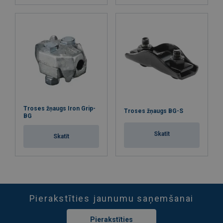
Troses žņaugs Iron Grip-
Troses žņaugs BG-S
BG
Skatīt
Skatīt
Pierakstīties jaunumu saņemšanai
Pierakstīties