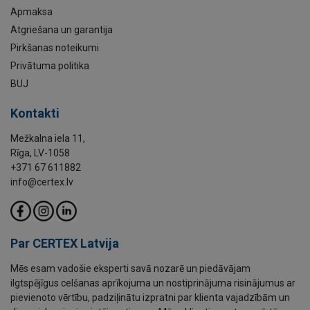
Apmaksa
Atgriešana un garantija
Pirkšanas noteikumi
Privātuma politika
BUJ
Kontakti
Mežkalna iela 11,
Rīga, LV-1058
+371 67 611882
info@certex.lv
Par CERTEX Latvija
Mēs esam vadošie eksperti savā nozarē un piedāvājam
ilgtspējīgus celšanas aprīkojuma un nostiprinājuma risinājumus ar
pievienoto vērtību, padziļinātu izpratni par klienta vajadzībām un