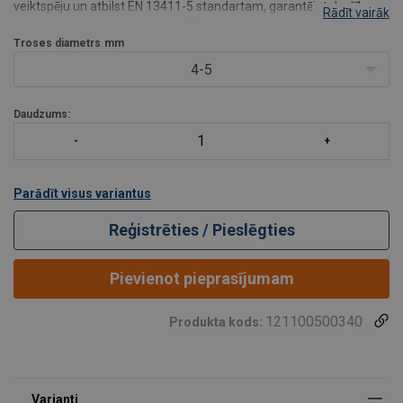
veiktspēju un atbilst EN 13411-5 standartam, garantējot drošību un
Rādīt vairāk
uzticamību katrā pielietojumā. Šīs žņaugs ir paredzēts lietošanai
ar sešu vijumu
Troses diametrs
mm
4-5
Daudzums:
Parādīt visus variantus
Reģistrēties / Pieslēgties
Pievienot pieprasījumam
121100500340
Produkta kods: