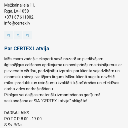
Mežkalna iela 11,
Rīga, LV-1058
+371 67 611882
info@certex.lv
Par CERTEX Latvija
Mēs esam vadošie eksperti savā nozarē un piedāvājam
ilgtspējīgus celšanas aprīkojuma un nostiprinājuma risinājumus ar
pievienoto vērtību, padziļinātu izpratni par klienta vajadzībām un
dinamisku pieeju vietējam tirgum. Mūsu klienti augstu novērtē
mūsu produktu un risinājumu kvalitāti, kā arī drošas un efektīvas
darba vides nodrošināšanu.
Pilnīgas vai daļējas materiālu izmantošanas gadījumā
saskaņošana ar SIA "CERTEX Latvija" obligāta!
DARBA LAIKS
P.O.T.C.P. 8.00 - 17.00
S.Sv. Brīvs