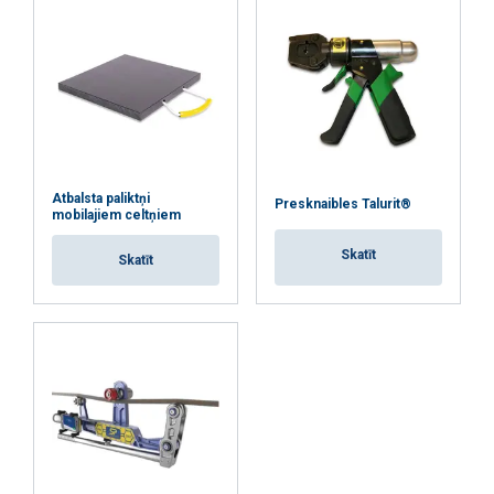
Atbalsta paliktņi
Presknaibles Talurit®
mobilajiem celtņiem
Skatīt
Skatīt