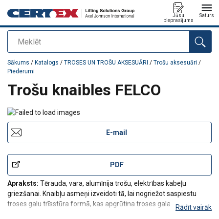
Jūsu
Saturs
pieprasījums
Meklēt
Pievienots jūsu pasūtījumam
Sākums
/
Katalogs
/
TROSES UN TROŠU AKSESUĀRI
/
Trošu aksesuāri
/
Piederumi
Trošu knaibles FELCO
E-mail
PDF
Apraksts:
Tērauda, vara, alumīnija trošu, elektrības kabeļu
griezšanai. Knaibļu asmeņi izveidoti tā, lai nogriežot saspiestu
troses galu trīsstūra formā, kas apgrūtina troses gala
Rādīt vairāk
atspurošanos. Knaibles aprīkotas ar plastmasas rokturiem.