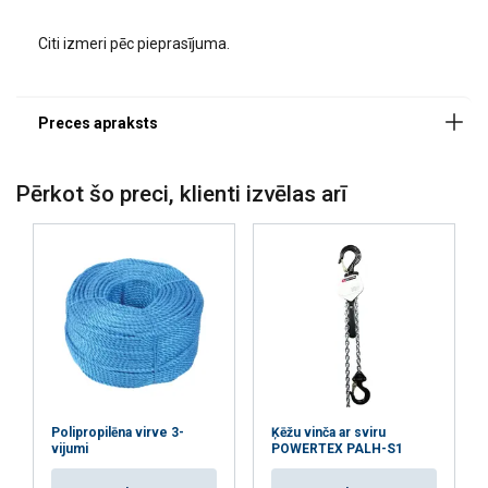
Citi izmeri pēc pieprasījuma.
Konstrukcija:
Materiāls:
Pērkot šo preci, klienti izvēlas arī
Polipropilēna virve 3-
Ķēžu vinča ar sviru
vijumi
POWERTEX PALH-S1