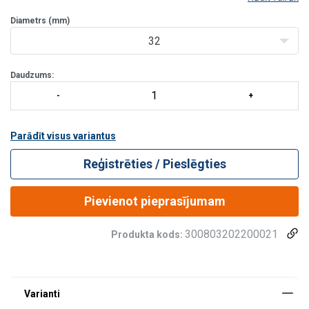
saķeres īpašības. Standarta garums saivā 220m ar aizsargātām
cilpām galos.
Diametrs (mm)
Krāsa:
Zila
32
Relatīvais blīvums:
0,91.
Kušanas
Daudzums:
Parādīt visus variantus
Reģistrēties / Pieslēgties
Pievienot pieprasījumam
300803202200021
Produkta kods: