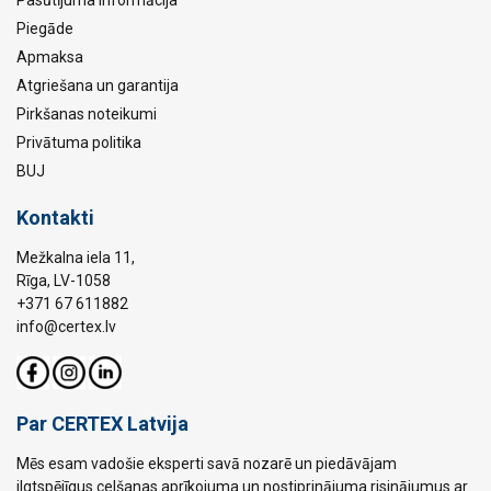
Piegāde
Apmaksa
Atgriešana un garantija
Pirkšanas noteikumi
Privātuma politika
BUJ
Kontakti
Mežkalna iela 11,
Rīga, LV-1058
+371 67 611882
info@certex.lv
Par CERTEX Latvija
Mēs esam vadošie eksperti savā nozarē un piedāvājam
ilgtspējīgus celšanas aprīkojuma un nostiprinājuma risinājumus ar