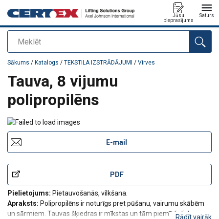
Jūsu
Saturs
pieprasījums
Meklēt
Pievienots jūsu pasūtījumam
Sākums
/
Katalogs
/
TEKSTILA IZSTRĀDĀJUMI
/
Virves
Tauva, 8 vijumu
polipropilēns
E-mail
PDF
Pielietojums:
Pietauvošanās, vilkšana.
Apraksts:
Polipropilēns ir noturīgs pret pūšanu, vairumu skābēm
un sārmiem. Tauvas šķiedras ir mīkstas un tām piemīt lieliskas
Rādīt vairāk