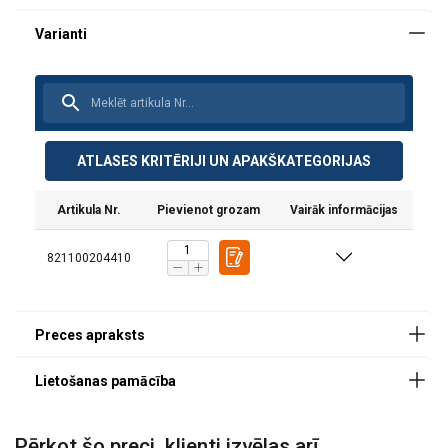
Savienotāji:
ATLASES KRITĒRIJI UN APAKŠKATEGORIJAS
Artikula Nr.
Pievienot grozam
Vairāk informācijas
821100204410
Pērkot šo preci, klienti izvēlas arī