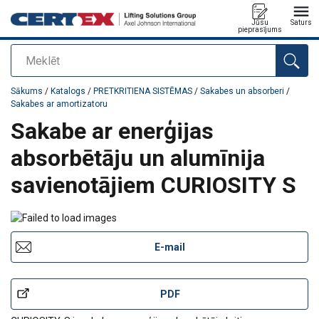
Jūsu
Saturs
pieprasījums
Meklēt
Pievienots jūsu pasūtījumam
Sākums
/
Katalogs
/
PRETKRITIENA SISTĒMAS
/
Sakabes un absorberi
/
Sakabes ar amortizatoru
Sakabe ar enerģijas
absorbētāju un alumīnija
savienotājiem CURIOSITY S
E-mail
PDF