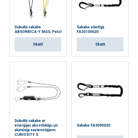
nepieciešamie
Funkcionalitātes
Neklasificētie
Dubultā sakabe
Sakabe elastīgā
ABSORBICA-Y MGO, Petzl
FA30100020
Skatīt
Skatīt
PIEKRIST VISIEM
ATTEIKTIES NO VISIEM
RĀDĪT DETAĻAS
Dubultā sakabe ar
enerģijas absorbētāju un
Sakabe FA3090020
alumīnija savienotājiem
CURIOSITY S