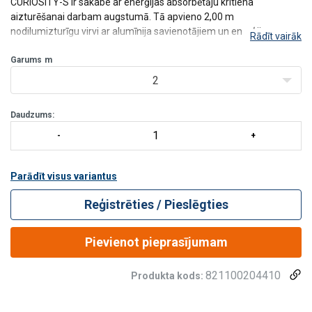
CURIOSITY-S ir sakabe ar enerģijas absorbētāju kritiena
aizturēšanai darbam augstumā. Tā apvieno 2,00 m
nodilumizturīgu virvi ar alumīnija savienotājiem un enerģijas
Rādīt vairāk
absorbētāju, kas samazina kritiena radīto slodzi arī vidē ar asām
malām.
Garums
m
Savienotāji:
2
• 1 alumīnija sastatņu āķis ar 60 mm
Daudzums:
Parādīt visus variantus
Reģistrēties / Pieslēgties
Pievienot pieprasījumam
821100204410
Produkta kods: