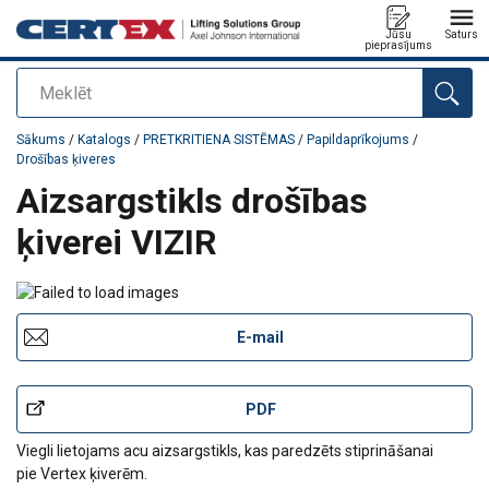
Jūsu
Saturs
pieprasījums
Meklēt
Pievienots jūsu pasūtījumam
Sākums
/
Katalogs
/
PRETKRITIENA SISTĒMAS
/
Papildaprīkojums
/
Drošības ķiveres
Aizsargstikls drošības
ķiverei VIZIR
E-mail
PDF
Viegli lietojams acu aizsargstikls, kas paredzēts stiprināšanai
pie Vertex ķiverēm.