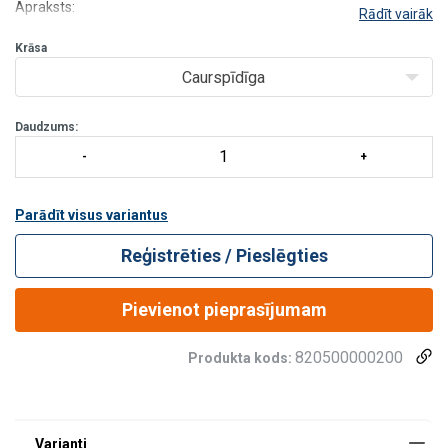
Apraksts:
Rādīt vairāk
- ļauj nēsāt brilles;
- izturīgs pret skrāpējumiem un aizsvīšanu;
Krāsa
- pateicoties EASYCLIP stiprināšanas sistēmai, aizsargs ir ātri un
Caurspīdīga
ļoti viegli uzstādāms.
Daudzums:
Parādīt visus variantus
Reģistrēties / Pieslēgties
Pievienot pieprasījumam
820500000200
Produkta kods: