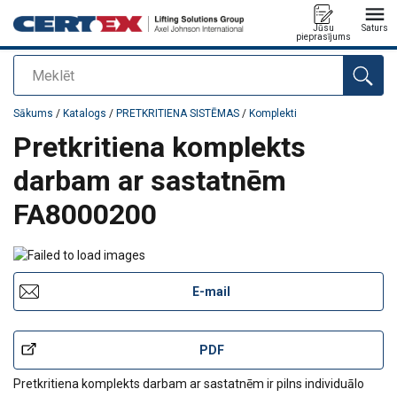
Jūsu
Saturs
pieprasījums
Meklēt
Pievienots jūsu pasūtījumam
Sākums
/
Katalogs
/
PRETKRITIENA SISTĒMAS
/
Komplekti
Pretkritiena komplekts
darbam ar sastatnēm
FA8000200
E-mail
PDF
Pretkritiena komplekts darbam ar sastatnēm ir pilns individuālo