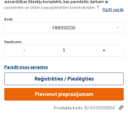
aizsardzības līdzekļu komplekts, kas paredzēts darbam ar
sastatnēm un citām paaugstinātām konstrukcijām. Tas apvieno
Rādīt vairāk
pilna ķermeņa iejūgu un sakabi ar enerģijas absorbētāju, kas
samazina kritiena laikā radušos triecie
Kods
FA8000200
Daudzums:
Parādīt visus variantus
Reģistrēties / Pieslēgties
Pievienot pieprasījumam
824500000850
Produkta kods: