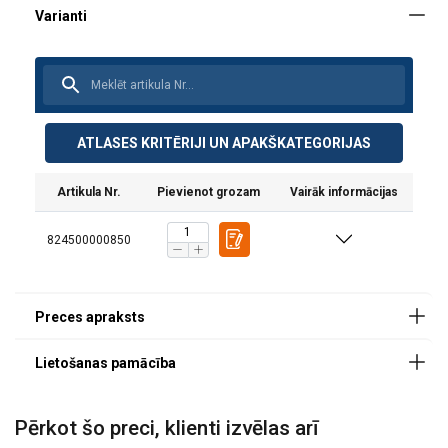
ATLASES KRITĒRIJI UN APAKŠKATEGORIJAS
Artikula Nr.
Pievienot grozam
Vairāk informācijas
824500000850
Pērkot šo preci, klienti izvēlas arī