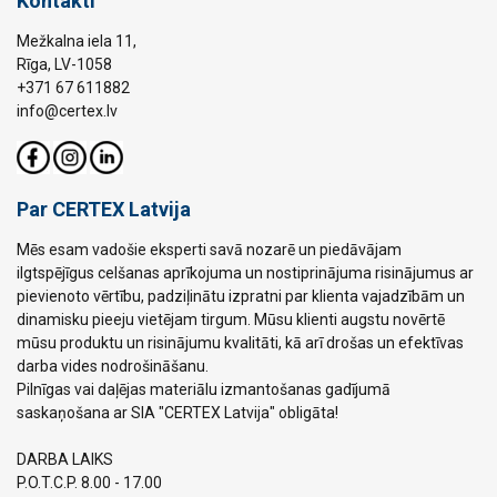
Kontakti
Mežkalna iela 11,
Rīga, LV-1058
+371 67 611882
info@certex.lv
Par CERTEX Latvija
Mēs esam vadošie eksperti savā nozarē un piedāvājam
ilgtspējīgus celšanas aprīkojuma un nostiprinājuma risinājumus ar
pievienoto vērtību, padziļinātu izpratni par klienta vajadzībām un
dinamisku pieeju vietējam tirgum. Mūsu klienti augstu novērtē
mūsu produktu un risinājumu kvalitāti, kā arī drošas un efektīvas
darba vides nodrošināšanu.
Pilnīgas vai daļējas materiālu izmantošanas gadījumā
saskaņošana ar SIA "CERTEX Latvija" obligāta!
DARBA LAIKS
P.O.T.C.P. 8.00 - 17.00