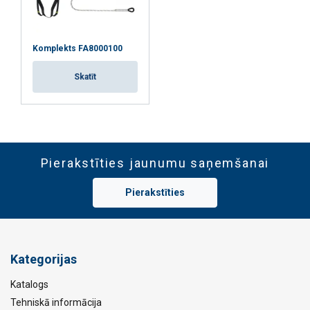
KratosSafety-Lanyard-fa3030418-DoC-ML-
10032025.pdf
Komplekts FA8000100
Skatīt
Pierakstīties jaunumu saņemšanai
Pierakstīties
Kategorijas
Katalogs
Tehniskā informācija