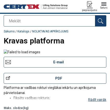
Jūsu
Saturs
pieprasījums
Meklēt
Pievienots jūsu pasūtījumam
Sākums
/
Katalogs
/
NOLIKTAVAS APRĪKOJUMS
Kravas platforma
E-mail
PDF
Platforma ar vadības rokturi vieglākai iekārtu un aprīkojuma
pārvietošanai.
Fiksēts vadības rokturis;
Rādīt vairāk
Pretslīdes gumijas pārklājums.
Maks. slodze(kg)