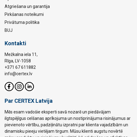
Atgriešana un garantija
Pirkšanas noteikumi
Privātuma politika
BUJ
Kontakti
Mežkalna iela 11,
Rīga, LV-1058
+371 67 611882
info@certex.lv
Par CERTEX Latvija
Mēs esam vadošie eksperti savā nozarē un piedāvājam
ilgtspējīgus celšanas aprīkojuma un nostiprinājuma risinājumus ar
pievienoto vērtību, padziļinātu izpratni par klienta vajadzībām un
dinamisku pieeju vietējam tirgum. Mūsu klienti augstu novērtē