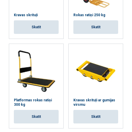
Kravas skrituļi
Rokas ratiņi 250 kg
PIEKRIST VISIEM
Skatīt
Skatīt
ATTEIKTIES NO VISIEM
RĀDĪT DETAĻAS
Platformas rokas ratiņi
Kravas skrituļi ar gumijas
300 kg
virsmu
Skatīt
Skatīt