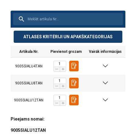
ATLASES KRITĒRIJI UN APAKŠKATEGORIJAS
Artikula Nr.
Pievienot grozam
Vairāk informācijas
9005SIALU4TAN
Iespējas:
9005SIALU8TAN
Materiāls:
Pārklājums:
Piezīme:
9005SIALU12TAN
Pieejams nomai:
9005SIALU12TAN