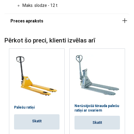
Maks. slodze - 12 t
Pērkot šo preci, klienti izvēlas arī
Nerūsējošā tērauda palešu
Palešu ratiņi
ratiņi ar svariem
Skatīt
Skatīt