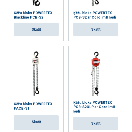
Pieejams ar jebkuru citu pacelšanas un darba
augstumu.
Ķēžu bloks POWERTEX
Ķēžu bloks POWERTEX
Izmantojot nerūsējošā tērauda slodzes un rokas
Blackline PCB-S2
PCB-S2 ar Corolim® ķēdi
ķēdes, piemērots lietošanai pārtikas rūpniecībā.
Skatīt
Skatīt
Marķējums:
Standarts:
Ķēžu bloks POWERTEX
Ķēžu bloks POWERTEX
PCB-S2OLP ar Corolim®
PACB-S1
ķēdi
Skatīt
Skatīt