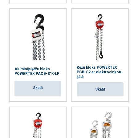
Ķēžu bloks POWERTEX
Alumīnija ķēžu bloks
PCB-S2 ar elektrocinkotu
POWERTEX PACB-S1OLP
ķēdi
Skatīt
Skatīt