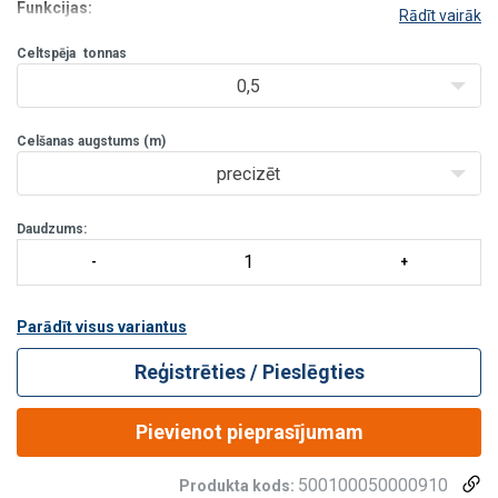
Funkcijas:
Rādīt vairāk
Vāks ar hromētu pārklājumu.
Celtspēja
Sānu plāksnes ar niķeļa pārklājumu.
tonnas
Augšējie un apakšējie āķi ar niķeļa pārklājumu un drošības
0,5
aizsl
ē
gu
.
Pārslodzes gadījumā āķi pakāpeniski liecas, n
Celšanas augstums (m)
precizēt
Daudzums:
Parādīt visus variantus
Reģistrēties / Pieslēgties
Pievienot pieprasījumam
500100050000910
Produkta kods: