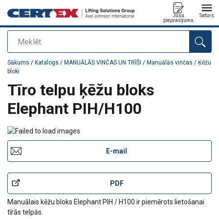
Jūsu
Saturs
pieprasījums
Meklēt
Pievienots jūsu pasūtījumam
Sākums
/
Katalogs
/
MANUĀLĀS VINČAS UN TRĪŠI
/
Manuālās vinčas
/
Ķēžu
bloki
Tīro telpu ķēžu bloks
Elephant PIH/H100
E-mail
PDF
Manuālais
k
ēž
u
bloks
Elephant PIH / H100 ir piemērots lietošanai
tīr
ā
s
telpās.