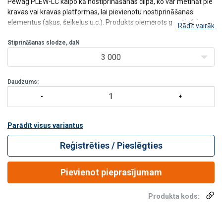
Pewag PLEW-LC kalpo kā nostiprināšanas cilpa, ko var metināt pie
kravas vai kravas platformas, lai pievienotu nostiprināšanas
elementus (āķus, šeikeļus u.c.). Produkts piemērots gan tiešai
Rādīt vairāk
nostiprināšanai, gan piespiešanai. Maksimāli pieļaujamais
nostiprināšanas spēks LC ir norā
Stiprināšanas slodze, daN
3 000
Daudzums:
Parādīt visus variantus
Reģistrēties / Pieslēgties
Pievienot pieprasījumam
Produkta kods: