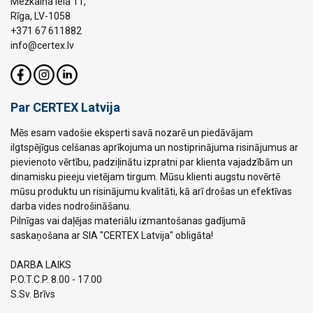
Mežkalna iela 11,
Rīga, LV-1058
+371 67 611882
info@certex.lv
Par CERTEX Latvija
Mēs esam vadošie eksperti savā nozarē un piedāvājam
ilgtspējīgus celšanas aprīkojuma un nostiprinājuma risinājumus ar
pievienoto vērtību, padziļinātu izpratni par klienta vajadzībām un
dinamisku pieeju vietējam tirgum. Mūsu klienti augstu novērtē
mūsu produktu un risinājumu kvalitāti, kā arī drošas un efektīvas
darba vides nodrošināšanu.
Pilnīgas vai daļējas materiālu izmantošanas gadījumā
saskaņošana ar SIA "CERTEX Latvija" obligāta!
DARBA LAIKS
P.O.T.C.P. 8.00 - 17.00
S.Sv. Brīvs