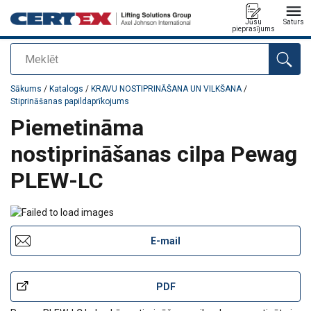
Jūsu
Saturs
pieprasījums
Meklēt
Pievienots jūsu pasūtījumam
Sākums
/
Katalogs
/
KRAVU NOSTIPRINĀŠANA UN VILKŠANA
/
Stiprināšanas papildaprīkojums
Piemetināma
nostiprināšanas cilpa Pewag
PLEW-LC
E-mail
PDF