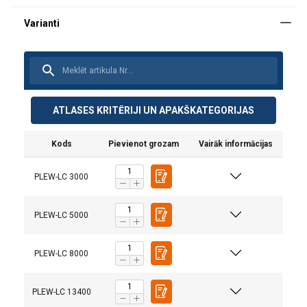
ATLASES KRITĒRIJI UN APAKŠKATEGORIJAS
Kods
Pievienot grozam
Vairāk informācijas
PLEW-LC 3000
PLEW-LC 5000
PLEW-LC 8000
Šajā tīmekļa vietnē tiek
izmantoti sīkfaili
LATVIAN
PLEW-LC 13400
Mēs izmantojam sīkfailus, lai