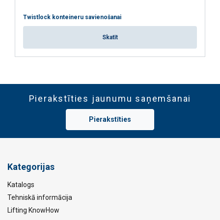
Twistlock konteineru savienošanai
ATTEIKTIES NO VISIEM
Skatīt
RĀDĪT DETAĻAS
Pierakstīties jaunumu saņemšanai
Pierakstīties
Kategorijas
Katalogs
Tehniskā informācija
Lifting KnowHow