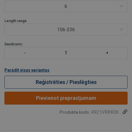
6
Length range
156-236
Daudzums:
Parādīt visus variantus
Reģistrēties / Pieslēgties
Pievienot pieprasījumam
4921VRKK06
Produkta kods: