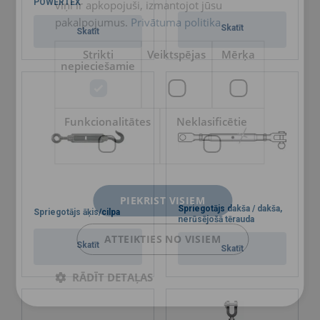
POWERTEX
viņi ir apkopojuši, izmantojot jūsu
pakalpojumus.
Privātuma politika
Skatīt
Skatīt
Strikti
Veiktspējas
Mērķa
nepieciešamie
Funkcionalitātes
Neklasificētie
PIEKRIST VISIEM
Spriegotājs dakša / dakša,
Spriegotājs āķis/cilpa
nerūsējošā tērauda
ATTEIKTIES NO VISIEM
Skatīt
Skatīt
RĀDĪT DETAĻAS