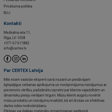
Privātuma politika
BUJ
Kontakti
Mežkalna iela 11,
Rīga, LV-1058
+371 67 611882
info@certex.lv
Par CERTEX Latvija
Mēs esam vadošie eksperti savā nozarē un piedāvājam
ilgtspējīgus celšanas aprīkojuma un nostiprinājuma risinājumus ar
pievienoto vērtību, padziļinātu izpratni par klienta vajadzībām un
dinamisku pieeju vietējam tirgum. Mūsu klienti augstu novērtē
mūsu produktu un risinājumu kvalitāti, kā arī drošas un efektīvas
darba vides nodrošināšanu.
Pilnīgas vai daļējas materiālu izmantošanas gadījumā