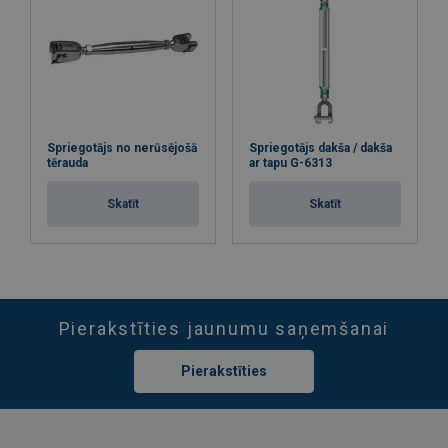
Spriegotājs no nerūsējošā
Spriegotājs dakša / dakša
tērauda
ar tapu G-6313
Skatīt
Skatīt
Pierakstīties jaunumu saņemšanai
Pierakstīties