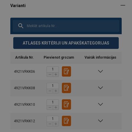
ATLASES KRITĒRIJI UN APAKŠKATEGORIJAS
Artikula Nr.
Pievienot grozam
Vairāk informācijas
4921VRKK06
Materiāls:
Pārklājums:
4921VRKK08
Uzmanību:
4921VRKK10
4921VRKK12