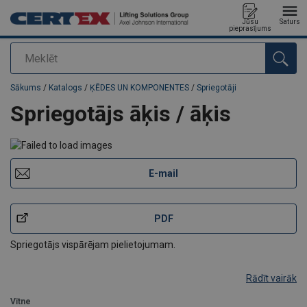
Jūsu
Saturs
pieprasījums
Meklēt
Pievienots jūsu pasūtījumam
Sākums
/
Katalogs
/
ĶĒDES UN KOMPONENTES
/
Spriegotāji
Spriegotājs āķis / āķis
E-mail
PDF
Spriegotājs vispārējam pielietojumam.
Rādīt vairāk
Vītne