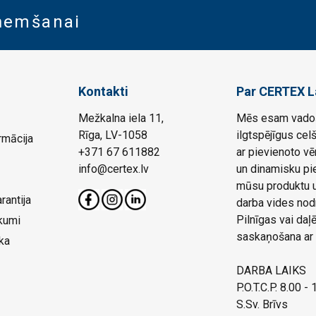
aņemšanai
Kontakti
Par CERTEX L
Mežkalna iela 11,
Mēs esam vadoš
Rīga, LV-1058
ilgtspējīgus cel
rmācija
+371 67 611882
ar pievienoto vē
info@certex.lv
un dinamisku pie
mūsu produktu un
rantija
darba vides nod
Pilnīgas vai da
kumi
saskaņošana ar 
ka
DARBA LAIKS
P.O.T.C.P. 8.00 -
S.Sv. Brīvs