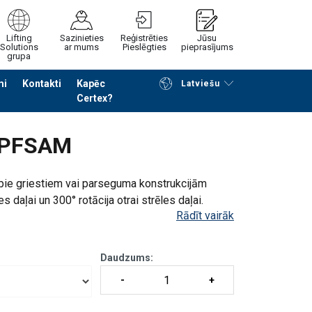
Lifting
Sazinieties
Reģistrēties
Jūsu
Solutions
ar mums
Pieslēgties
pieprasījums
grupa
mi
Kontakti
Kapēc
Latviešu
Certex?
Noformēt piedāvājuma pieprasījumu
° PFSAM
 pie griestiem vai parseguma konstrukcijām
s daļai un 300° rotācija otrai strēles daļai.
Rādīt vairāk
250. no laiduma + augstu
Daudzums: