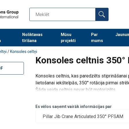
Noliktavas
Mūsu
Par
Jaunu
a
tīrīšana
projekti
mums
Turpināt meklēt preces
ltņi
/
Konsoles celtņi
Konsoles celtnis 350
DF
Konsoles celtnis, kas paredzēts stiprināšanai
lietošanai iekštelpās, 350° rotācija pirmai strēle
Šāda veida celtnis nevar būt motorizēts.
Novirze pie nominālās slodzes = aptuveni 1 / 
Es vēlos saņemt vairāk informācijas par