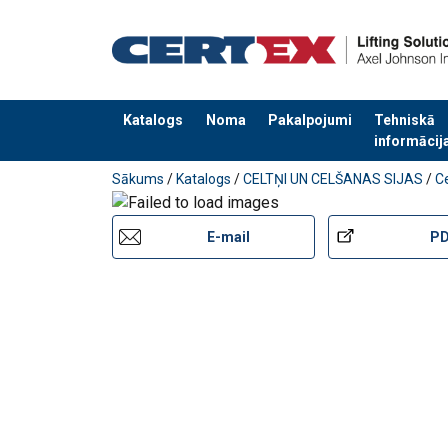
250 kg
•
•
•
500 kg
•
•
1000 kg
•
Katalogs
Noma
Pakalpojumi
Tehniskā
informācij
Pievienots jūsu pasūtījumam
Pārklājums:
Sākums
/
Katalogs
/
CELTŅI UN CELŠANAS SIJAS
/
Ce
E-mail
P