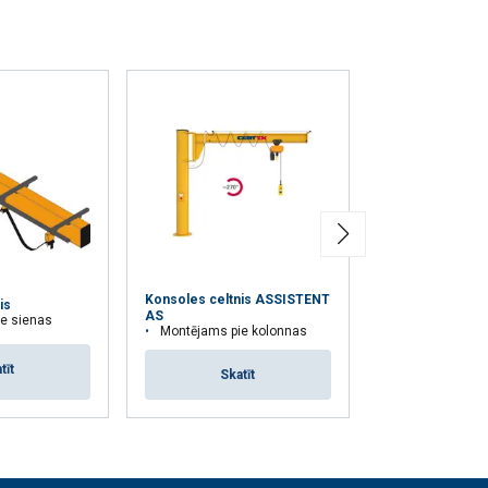
Neklasificētie
RIST VISIEM
Konsoles celtnis ASSISTENT
Portatīvais kons
is
AS
e sienas
5PT20
Montējams pie kolonnas
tīt
Skat
Skatīt