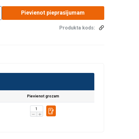
Pievienot pieprasījumam
Produkta kods:
Pievienot grozam
fiku. Mēs arī
LATVIAN
ītikas partneriem,
ENGLISH TRANSLATION
pojuši, izmantojot