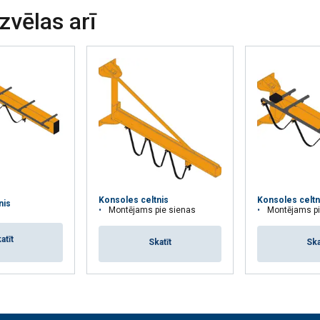
izvēlas arī
Veiktspējas
Mērķa
Funkcionalitātes
AS
ATTEIKTIES NO VISIEM
PIEK
Konsoles celtnis
Konsoles celtn
nis
Montējams pie sienas
Montējams pi
atīt
Skatīt
Ska