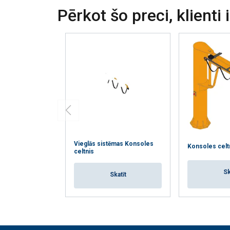
Pērkot šo preci, klienti 
Strikti
nepieciešamie
RĀDĪT DETAĻ
Vieglās sistēmas Konsoles
Konsoles celt
celtnis
Sk
Skatīt