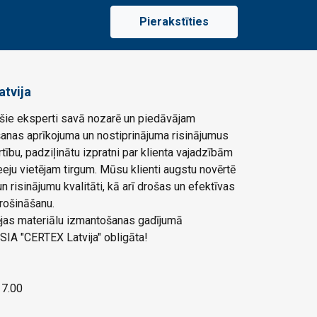
Pierakstīties
atvija
ie eksperti savā nozarē un piedāvājam
šanas aprīkojuma un nostiprinājuma risinājumus
rtību, padziļinātu izpratni par klienta vajadzībām
eju vietējam tirgum. Mūsu klienti augstu novērtē
 risinājumu kvalitāti, kā arī drošas un efektīvas
rošināšanu.
ļējas materiālu izmantošanas gadījumā
SIA "CERTEX Latvija" obligāta!
 17.00