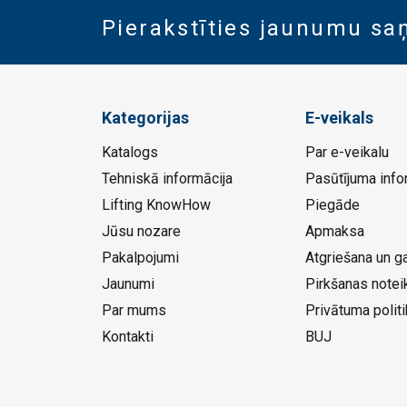
Pierakstīties jaunumu s
Kategorijas
E-veikals
Katalogs
Par e-veikalu
Tehniskā informācija
Pasūtījuma info
Lifting KnowHow
Piegāde
Jūsu nozare
Apmaksa
Pakalpojumi
Atgriešana un ga
Jaunumi
Pirkšanas notei
Par mums
Privātuma politi
Kontakti
BUJ