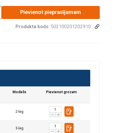
Pievienot pieprasījumam
Produkta kods:
502100201202910
Modelis
Pievienot grozam
2-leg
fiku. Mēs arī
LATVIAN
ītikas partneriem,
3-leg
ENGLISH TRANSLATION