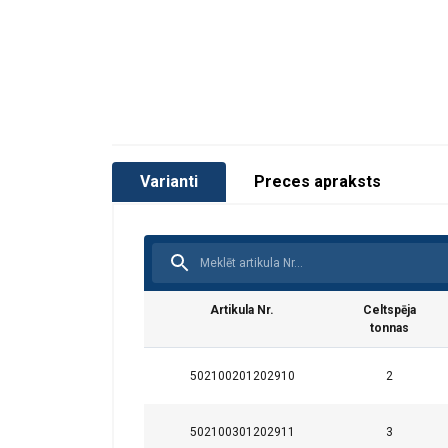
Varianti
Preces apraksts
Artikula Nr.
Celtspēja
tonnas
Šajā tīmekļa
502100201202910
2
Mēs izmantojam sī
kopīgojam informā
502100301202911
3