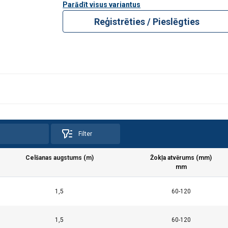
Parādīt visus variantus
Reģistrēties / Pieslēgties
Filter
Celšanas augstums (m)
Žokļa atvērums (mm)
mm
 vietnē tiek izmantoti sīkfaili
1,5
60-120
kfailus, lai personalizētu saturu, reklāmas un analizētu mūsu tra
ciju par to, kā jūs lietojat mūsu vietni ar mūsu reklāmas un anal
1,5
60-120