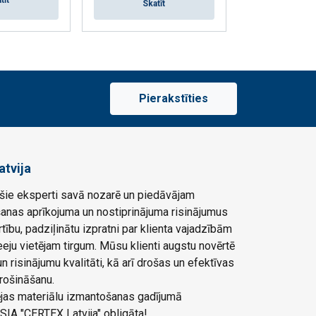
tīt
Skat
Skatīt
Pierakstīties
atvija
ie eksperti savā nozarē un piedāvājam
šanas aprīkojuma un nostiprinājuma risinājumus
rtību, padziļinātu izpratni par klienta vajadzībām
eju vietējam tirgum. Mūsu klienti augstu novērtē
 risinājumu kvalitāti, kā arī drošas un efektīvas
rošināšanu.
ļējas materiālu izmantošanas gadījumā
SIA "CERTEX Latvija" obligāta!