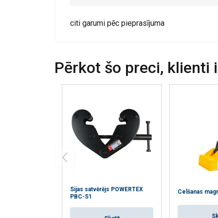
kuri to var apvien
jūsu pakalpojumu
citi garumi pēc pieprasījuma
Strikti
nepieciešamie
Pērkot šo preci, klienti 
RĀDĪT DETAĻ
Sijas satvērējs POWERTEX
Celšanas mag
PBC-S1
Sk