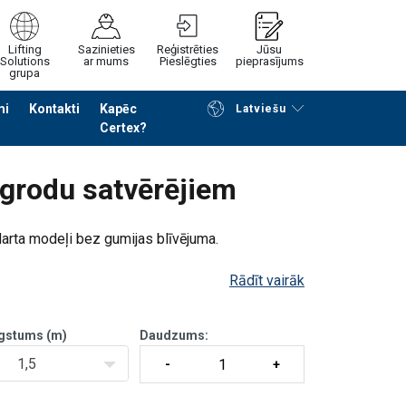
Lifting
Sazinieties
Reģistrēties
Jūsu
Solutions
ar mums
Pieslēgties
pieprasījums
grupa
mi
Kontakti
Kapēc
Latviešu
Certex?
Noformēt piedāvājuma pieprasījumu
 grodu satvērējiem
darta modeļi bez gumijas blīvējuma.
Rādīt vairāk
gstums (m)
Daudzums:
1,5