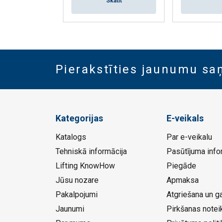
Skatīt
Pierakstīties jaunumu s
Kategorijas
E-veikals
Katalogs
Par e-veikalu
Tehniskā informācija
Pasūtījuma info
Lifting KnowHow
Piegāde
Jūsu nozare
Apmaksa
Pakalpojumi
Atgriešana un ga
Jaunumi
Pirkšanas notei