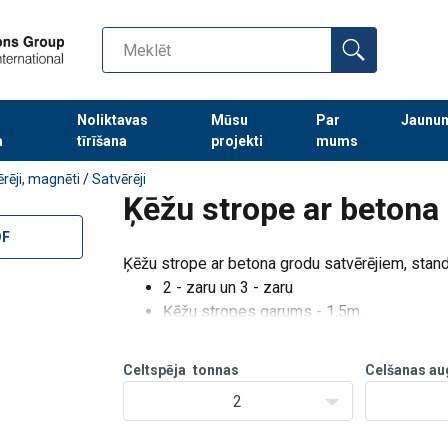
Noliktavas
Mūsu
Par
Jaunu
a
tīrīšana
projekti
mums
Turpināt meklēt preces
rēji, magnēti
/
Satvērēji
Ķēžu strope ar betona
DF
Ķēžu strope ar betona grodu satvērējiem, stan
2 - zaru un 3 - zaru
Ķēžu stropes garums - 1,5m.
Celtspēja
tonnas
Celšanas au
2