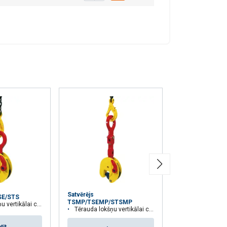
pojuši, izmantojot
Neklasificētie
RIST VISIEM
Satvērējs
SE/STS
Satvērējs TSU/
TSMP/TSEMP/STSMP
rtikālai celšanai
Tērauda lokšņu vertikālai, horizontālai
Tērauda lokšņu vertikālai celšanai