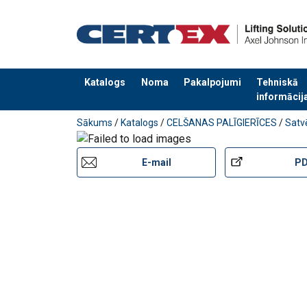
Marķējums:
Pārklājums:
Uzmanību:
Drošības koeficients:
Katalogs
Noma
Pakalpojumi
Tehniskā
informācij
Pievienots jūsu pasūtījumam
Sākums
/
Katalogs
/
CELŠANAS PALĪGIERĪCES
/
Satvē
E-mail
P