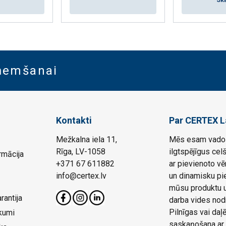
Ska
aņemšanai
Kontakti
Par CERTEX L
Mežkalna iela 11,
Mēs esam vadoš
Rīga, LV-1058
ilgtspējīgus cel
rmācija
+371 67 611882
ar pievienoto vē
info@certex.lv
un dinamisku pie
mūsu produktu un
rantija
darba vides nod
Pilnīgas vai da
kumi
saskaņošana ar 