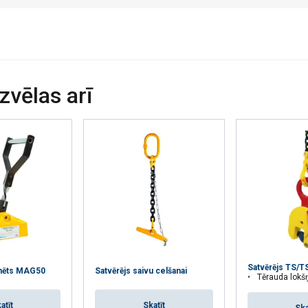
ot ar citu informāciju, ko esat viņiem sniedzis vai ko viņi ir apko
s.
Privātuma politika
Veiktspējas
Mērķa
Funkcionalitātes
izvēlas arī
AS
ATTEIKTIES NO VISIEM
PIEK
Satvērējs TS/T
nēts MAG50
Satvērējs saivu celšanai
Tērauda lokšņu ve
atīt
Skatīt