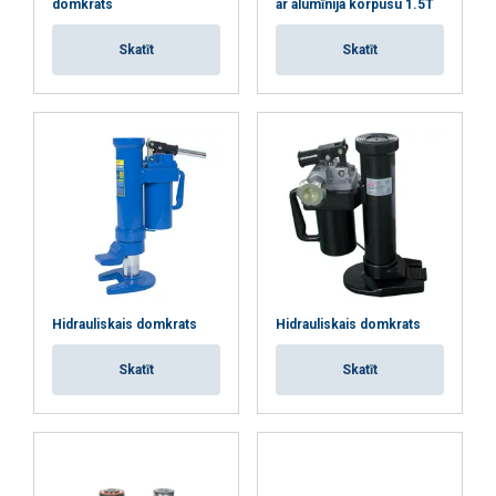
domkrats
ar alumīnija korpusu 1.5T
personalizētu saturu, reklāmas un
analizētu mūsu trafiku. Mēs arī kopīgojam
Skatīt
Skatīt
informāciju par to, kā jūs lietojat mūsu
vietni ar mūsu reklāmas un analītikas
partneriem, kuri to var apvienot ar citu
informāciju, ko esat viņiem sniedzis vai ko
viņi ir apkopojuši, izmantojot jūsu
pakalpojumus.
Privātuma politika
Strikti
Veiktspējas
Mērķa
nepieciešamie
Hidrauliskais domkrats
Hidrauliskais domkrats
Funkcionalitātes
Neklasificētie
Skatīt
Skatīt
PIEKRIST VISIEM