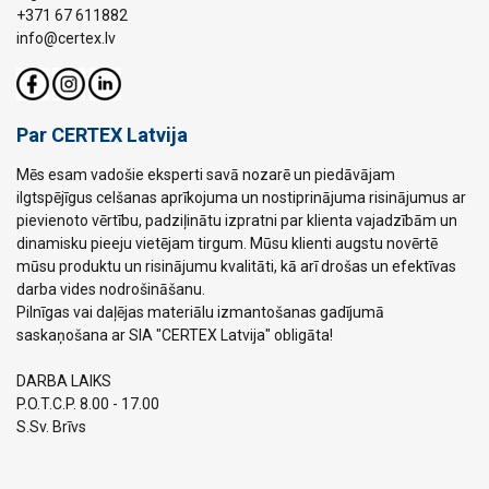
+371 67 611882
info@certex.lv
Par CERTEX Latvija
Mēs esam vadošie eksperti savā nozarē un piedāvājam
ilgtspējīgus celšanas aprīkojuma un nostiprinājuma risinājumus ar
pievienoto vērtību, padziļinātu izpratni par klienta vajadzībām un
dinamisku pieeju vietējam tirgum. Mūsu klienti augstu novērtē
mūsu produktu un risinājumu kvalitāti, kā arī drošas un efektīvas
darba vides nodrošināšanu.
Pilnīgas vai daļējas materiālu izmantošanas gadījumā
saskaņošana ar SIA "CERTEX Latvija" obligāta!
DARBA LAIKS
P.O.T.C.P. 8.00 - 17.00
S.Sv. Brīvs