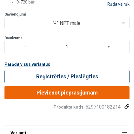
0-720 bāri
Rādīt vairāk
Rādītājs samitrināts ar glicerīnu
Savienojumi
Ieskaitot gumijas aizsargpārsegu
¼” NPT male
Daudzums:
Parādīt visus variantus
Reģistrēties / Pieslēgties
Pievienot pieprasījumam
5297100182214
Produkta kods: