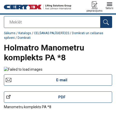
Jūsu
Saturs
pieprasījums
Meklēt
Pievienots jūsu pasūtījumam
Sākums
/
Katalogs
/
CELŠANAS PALĪGIERĪCES
/
Domkrati un celšanas
spilveni
/
Domkrati
Holmatro Manometru
komplekts PA *8
E-mail
PDF
Manometru komplekts PA *8