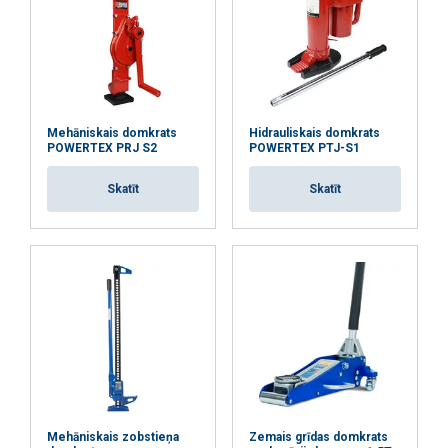
Mehāniskais domkrats
Hidrauliskais domkrats
POWERTEX PRJ S2
POWERTEX PTJ-S1
Skatīt
Skatīt
Šajā tīmekļa vietnē tiek
izmantoti sīkfaili
LATVIAN
Mēs izmantojam sīkfailus, lai
ENGLISH TRANSLATION
Mehāniskais zobstieņa
Zemais grīdas domkrats