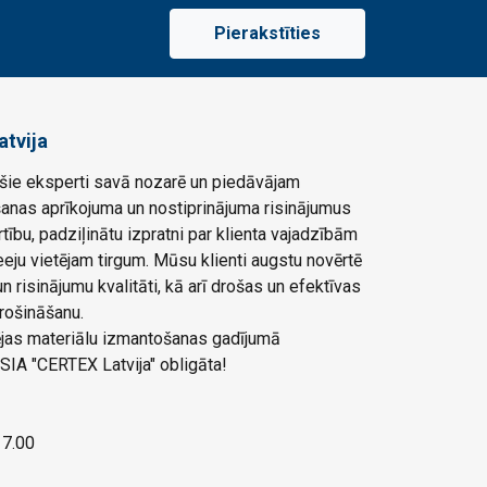
Pierakstīties
atvija
ie eksperti savā nozarē un piedāvājam
šanas aprīkojuma un nostiprinājuma risinājumus
rtību, padziļinātu izpratni par klienta vajadzībām
eju vietējam tirgum. Mūsu klienti augstu novērtē
 risinājumu kvalitāti, kā arī drošas un efektīvas
rošināšanu.
ļējas materiālu izmantošanas gadījumā
SIA "CERTEX Latvija" obligāta!
 17.00