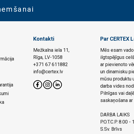
aņemšanai
Kontakti
Par CERTEX L
Mežkalna iela 11,
Mēs esam vadoš
Rīga, LV-1058
ilgtspējīgus cel
rmācija
+371 67 611882
ar pievienoto vē
info@certex.lv
un dinamisku pie
mūsu produktu un
rantija
darba vides nod
Pilnīgas vai da
kumi
saskaņošana ar 
ka
DARBA LAIKS
P.O.T.C.P. 8.00 -
S.Sv. Brīvs