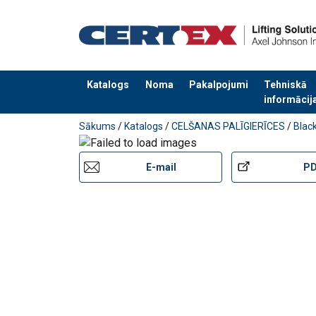
Katalogs
Noma
Pakalpojumi
Tehniskā
informācij
Pievienots jūsu pasūtījumam
Sākums
/
Katalogs
/
CELŠANAS PALĪGIERĪCES
/
Black
E-mail
P