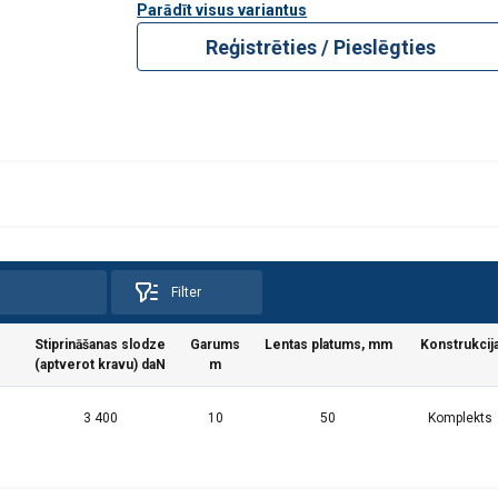
Parādīt visus variantus
Reģistrēties / Pieslēgties
Filter
Stiprināšanas slodze
Garums
Lentas platums, mm
Konstrukcij
(aptverot kravu) daN
m
3 400
10
50
Komplekts