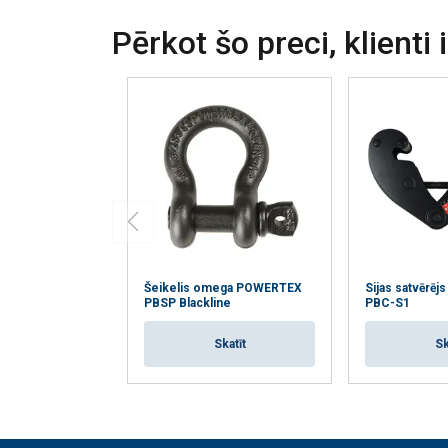
Pērkot šo preci, klienti 
Šeikelis omega POWERTEX
Sijas satvērē
PBSP Blackline
PBC-S1
Skatīt
Sk