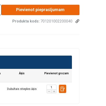
Pievienot pieprasījumam
Produkta kods:
701201002200040
a
Āķis
Pievienot grozam
Dubultais stieples āķis