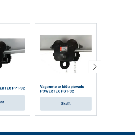
Vagonete ar ķēžu pievadu
Ķēdes savākšan
ERTEX PPT-S2
POWERTEX PGT-S2
POWERTEX
tīt
Skatīt
Skat