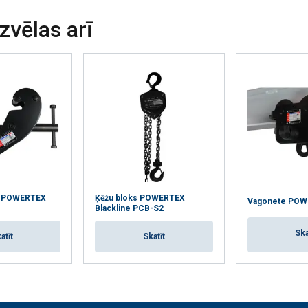
izvēlas arī
js POWERTEX
Ķēžu bloks POWERTEX
Vagonete POW
Blackline PCB-S2
Ska
atīt
Skatīt