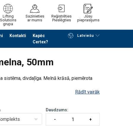
Lifting
Sazinieties
Reģistrēties
Jūsu
Solutions
ar mums
Pieslēgties
pieprasījums
grupa
mi
Kontakti
Kapēc
Latviešu
Certex?
Noformēt piedāvājuma pieprasījumu
 melna, 50mm
ma sistēma, divdaļīga. Melnā krāsā, piemērota
Rādīt vairāk
a
Daudzums:
omplekts