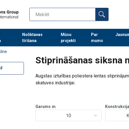
Noliktavas
Mūsu
Par
Jaunu
a
tīrīšana
projekti
mums
Turpināt meklēt preces
line
Stiprināšanas siksna
DF
Augstas izturības poliestera lentas stiprināju
skatuves industrijai.
Garums
m
Konstrukcij
10
K