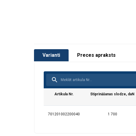
Varianti
Preces apraksts
Artikula Nr.
Stiprināšanas slodze, daN
701201002200040
1 700