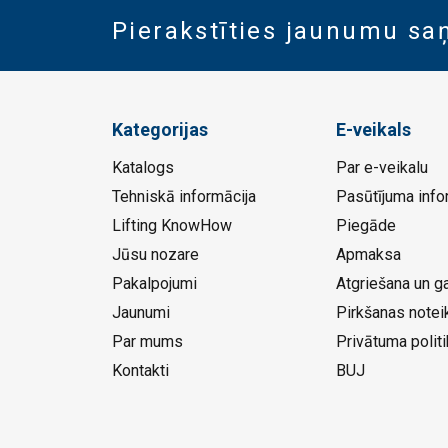
Pierakstīties jaunumu s
Kategorijas
E-veikals
Katalogs
Par e-veikalu
Tehniskā informācija
Pasūtījuma info
Lifting KnowHow
Piegāde
Jūsu nozare
Apmaksa
Pakalpojumi
Atgriešana un ga
Jaunumi
Pirkšanas notei
Par mums
Privātuma politi
Kontakti
BUJ