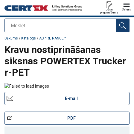
Jūsu
Saturs
pieprasījums
Meklēt
Pievienots jūsu pasūtījumam
Sākums
/
Katalogs
/
ASPIRE RANGE™
Kravu nostiprināšanas
siksnas POWERTEX Trucker
r-PET
E-mail
PDF