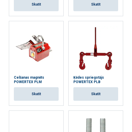
Skatīt
Skatīt
PIEKRIST VISIEM
ATTEIKTIES NO VISIEM
RĀDĪT DETAĻAS
Materiāls:
Celšanas magnēts
Ķēdes spriegotājs
POWERTEX PLM
POWERTEX PLB
Marķējums:
Skatīt
Skatīt
Darba temperatūra :
Standarts:
Uzmanību: