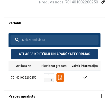
701401002200250
Produkta kods:
POWERTEX Trucker r-PET ir divdaļīga stiprināšanas siksna, kas
paredzēta smagu kravu stiprināšanai.
Stiprināšanas sistēma ir izgatavota no
pārstrādāta
augstas
izturības poliestera (r-PET) materiāla, spriegotājs un āķi nesatur
Cr6. Tā kā siksna ir izgatavota no r-PET materiāla, ši
ATLASES KRITĒRIJI UN APAKŠKATEGORIJAS
Artikula Nr.
Pievienot grozam
Vairāk informācijas
701401002200250