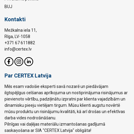
BUJ
Kontakti
Mežkalna iela 11,
Rīga, LV-1058
+371 67 611882
info@certex.lv
Par CERTEX Latvija
Mēs esam vadošie eksperti savā nozarē un piedāvājam
ilgtspējīgus celšanas aprīkojuma un nostiprinājuma risinājumus ar
pievienoto vērtību, padziļinātu izpratni par klienta vajadzībām un
dinamisku pieeju vietējam tirgum. Mūsu klienti augstu novērtē
mūsu produktu un risinājumu kvalitāti, kā arī drošas un efektīvas
darba vides nodrošināšanu.
Pilnīgas vai daļējas materiālu izmantošanas gadījumā
saskaņošana ar SIA "CERTEX Latvija" obligāta!