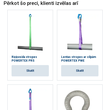
Pērkot šo preci, klienti izvēlas arī
Riņķveida stropes
Lentas stropes ar cilpām
POWERTEX PRS
POWERTEX PWE
Skatīt
Skatīt
Šajā tīmekļa vietnē tiek