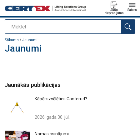
Jūsu
Saturs
pieprasījums
Meklēt
Pievienots jūsu pasūtījumam
Sākums
/
Jaunumi
Jaunumi
Jaunākās publikācijas
Kāpēc izvēlēties Ganterud?
2026. gada 30. jūl.
Nomas risinājumi