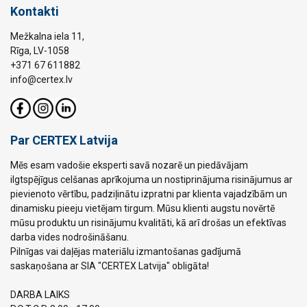
Kontakti
Mežkalna iela 11,
Rīga, LV-1058
+371 67 611882
info@certex.lv
Par CERTEX Latvija
Mēs esam vadošie eksperti savā nozarē un piedāvājam
ilgtspējīgus celšanas aprīkojuma un nostiprinājuma risinājumus ar
pievienoto vērtību, padziļinātu izpratni par klienta vajadzībām un
dinamisku pieeju vietējam tirgum. Mūsu klienti augstu novērtē
mūsu produktu un risinājumu kvalitāti, kā arī drošas un efektīvas
darba vides nodrošināšanu.
Pilnīgas vai daļējas materiālu izmantošanas gadījumā
saskaņošana ar SIA "CERTEX Latvija" obligāta!
DARBA LAIKS