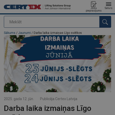
Jūsu
Saturs
pieprasījums
Meklēt
Pievienots jūsu pasūtījumam
Sākums
/
Jaunumi
/ Darba laika izmaiņas Līgo svētkos
2025. gada 12. jūn.
Publicēja
Certex Latvija
Darba laika izmaiņas Līgo