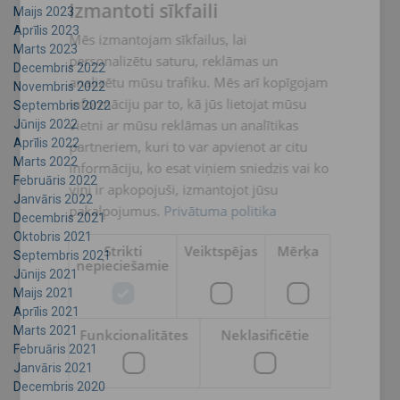
izmantoti sīkfaili
Maijs 2023
LATVIAN
Aprīlis 2023
Mēs izmantojam sīkfailus, lai
ENGLISH TRANSLATION
Marts 2023
personalizētu saturu, reklāmas un
Decembris 2022
analizētu mūsu trafiku. Mēs arī kopīgojam
Novembris 2022
informāciju par to, kā jūs lietojat mūsu
Septembris 2022
vietni ar mūsu reklāmas un analītikas
Jūnijs 2022
Aprīlis 2022
partneriem, kuri to var apvienot ar citu
Marts 2022
informāciju, ko esat viņiem sniedzis vai ko
Februāris 2022
viņi ir apkopojuši, izmantojot jūsu
Janvāris 2022
pakalpojumus.
Privātuma politika
Decembris 2021
Oktobris 2021
Strikti
Veiktspējas
Mērķa
Septembris 2021
nepieciešamie
Jūnijs 2021
Maijs 2021
Aprīlis 2021
Marts 2021
Funkcionalitātes
Neklasificētie
Februāris 2021
Janvāris 2021
Decembris 2020