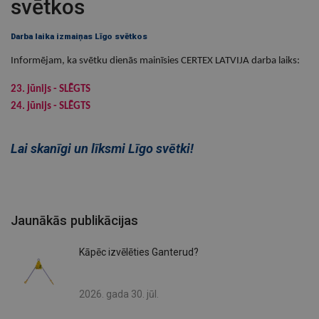
svētkos
Darba laika izmaiņas Līgo svētkos
Informējam, ka svētku dienās mainīsies CERTEX LATVIJA darba laiks:
23. jūnijs - SLĒGTS
24. jūnijs - SLĒGTS
Lai skanīgi un līksmi Līgo svētki!
Jaunākās publikācijas
Kāpēc izvēlēties Ganterud?
2026. gada 30. jūl.