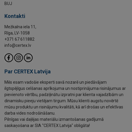
BUJ
Kontakti
Mežkalna iela 11,
Rīga, LV-1058
+371 67 611882
info@certex.lv
Par CERTEX Latvija
Mēs esam vadošie eksperti savā nozarē un piedāvājam
ilgtspējīgus celšanas aprīkojuma un nostiprinājuma risinājumus ar
pievienoto vērtību, padziļinātu izpratni par klienta vajadzībām un
dinamisku pieeju vietējam tirgum. Mūsu klienti augstu novērtē
mūsu produktu un risinājumu kvalitāti, kā arī drošas un efektīvas
darba vides nodrošināšanu.
Pilnīgas vai daļējas materiālu izmantošanas gadījumā
saskaņošana ar SIA "CERTEX Latvija" obligāta!