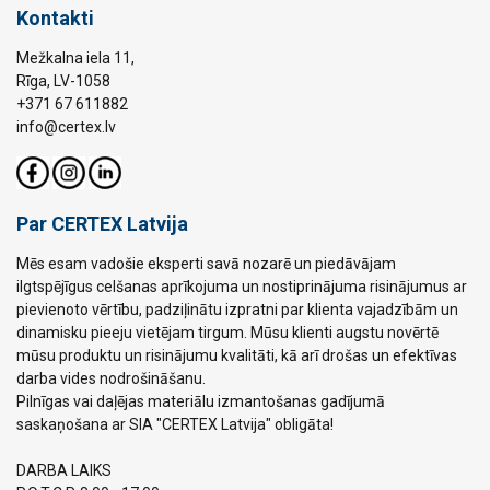
Kontakti
Mežkalna iela 11,
Rīga, LV-1058
+371 67 611882
info@certex.lv
Par CERTEX Latvija
Mēs esam vadošie eksperti savā nozarē un piedāvājam
ilgtspējīgus celšanas aprīkojuma un nostiprinājuma risinājumus ar
pievienoto vērtību, padziļinātu izpratni par klienta vajadzībām un
dinamisku pieeju vietējam tirgum. Mūsu klienti augstu novērtē
mūsu produktu un risinājumu kvalitāti, kā arī drošas un efektīvas
darba vides nodrošināšanu.
Pilnīgas vai daļējas materiālu izmantošanas gadījumā
saskaņošana ar SIA "CERTEX Latvija" obligāta!
DARBA LAIKS