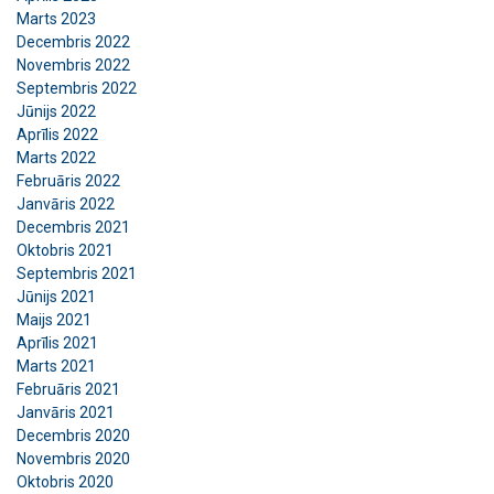
Marts 2023
Decembris 2022
Novembris 2022
Septembris 2022
Jūnijs 2022
Aprīlis 2022
Marts 2022
Februāris 2022
Šajā tīmekļa vietnē tiek
Janvāris 2022
Decembris 2021
izmantoti sīkfaili
LATVIAN
Oktobris 2021
Mēs izmantojam sīkfailus, lai
Septembris 2021
ENGLISH TRANSLATION
Jūnijs 2021
personalizētu saturu, reklāmas un
Maijs 2021
analizētu mūsu trafiku. Mēs arī kopīgojam
Aprīlis 2021
informāciju par to, kā jūs lietojat mūsu
Marts 2021
vietni ar mūsu reklāmas un analītikas
Februāris 2021
partneriem, kuri to var apvienot ar citu
Janvāris 2021
informāciju, ko esat viņiem sniedzis vai ko
Decembris 2020
viņi ir apkopojuši, izmantojot jūsu
Novembris 2020
Oktobris 2020
pakalpojumus.
Privātuma politika