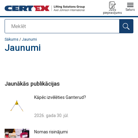
Jūsu
Saturs
pieprasījums
Meklēt
Pievienots jūsu pasūtījumam
Sākums
/
Jaunumi
Jaunumi
Jaunākās publikācijas
Kāpēc izvēlēties Ganterud?
2026. gada 30. jūl.
Nomas risinājumi