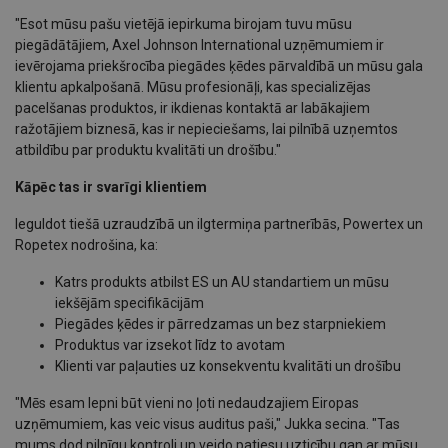
"Esot mūsu pašu vietējā iepirkuma birojam tuvu mūsu
piegādātājiem, Axel Johnson International uzņēmumiem ir
ievērojama priekšrocība piegādes ķēdes pārvaldībā un mūsu gala
klientu apkalpošanā. Mūsu profesionāļi, kas specializējas
pacelšanas produktos, ir ikdienas kontaktā ar labākajiem
ražotājiem biznesā, kas ir nepieciešams, lai pilnībā uzņemtos
atbildību par produktu kvalitāti un drošību."
Kāpēc tas ir svarīgi klientiem
Ieguldot tiešā uzraudzībā un ilgtermiņa partnerībās, Powertex un
Ropetex nodrošina, ka:
Katrs produkts atbilst ES un AU standartiem un mūsu
iekšējām specifikācijām
Piegādes ķēdes ir pārredzamas un bez starpniekiem
Produktus var izsekot līdz to avotam
Klienti var paļauties uz konsekventu kvalitāti un drošību
"Mēs esam lepni būt vieni no ļoti nedaudzajiem Eiropas
uzņēmumiem, kas veic visus auditus paši," Jukka secina. "Tas
mums dod pilnīgu kontroli un veido patiesu uzticību gan ar mūsu