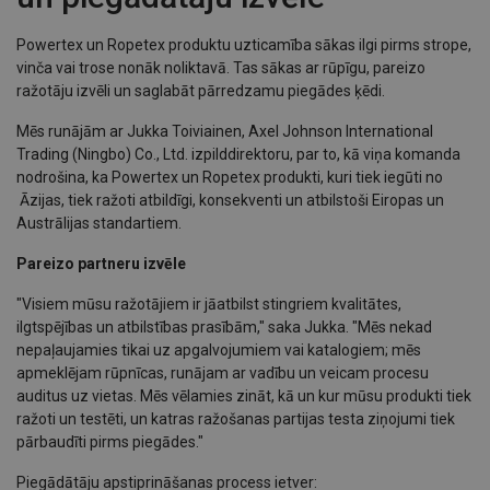
Powertex un Ropetex produktu uzticamība sākas ilgi pirms strope,
vinča vai trose nonāk noliktavā. Tas sākas ar rūpīgu, pareizo
ražotāju izvēli un saglabāt pārredzamu piegādes ķēdi.
Mēs runājām ar Jukka Toiviainen, Axel Johnson International
Trading (Ningbo) Co., Ltd. izpilddirektoru, par to, kā viņa komanda
nodrošina, ka Powertex un Ropetex produkti, kuri tiek iegūti no
Āzijas, tiek ražoti atbildīgi, konsekventi un atbilstoši Eiropas un
Austrālijas standartiem.
Pareizo partneru izvēle
"Visiem mūsu ražotājiem ir jāatbilst stingriem kvalitātes,
ilgtspējības un atbilstības prasībām," saka Jukka. "Mēs nekad
nepaļaujamies tikai uz apgalvojumiem vai katalogiem; mēs
apmeklējam rūpnīcas, runājam ar vadību un veicam procesu
auditus uz vietas. Mēs vēlamies zināt, kā un kur mūsu produkti tiek
ražoti un testēti, un katras ražošanas partijas testa ziņojumi tiek
pārbaudīti pirms piegādes."
Piegādātāju apstiprināšanas process ietver: