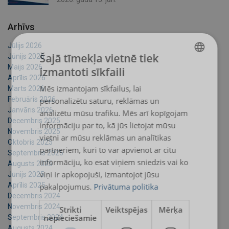
Arhīvs
Jūlijs 2026
Šajā tīmekļa vietnē tiek
Jūnijs 2026
Maijs 2026
izmantoti sīkfaili
LATVIAN
Aprīlis 2026
Mēs izmantojam sīkfailus, lai
Marts 2026
ENGLISH TRANSLATION
Februāris 2026
personalizētu saturu, reklāmas un
Janvāris 2026
analizētu mūsu trafiku. Mēs arī kopīgojam
Decembris 2025
informāciju par to, kā jūs lietojat mūsu
Novembris 2025
vietni ar mūsu reklāmas un analītikas
Oktobris 2025
partneriem, kuri to var apvienot ar citu
Septembris 2025
informāciju, ko esat viņiem sniedzis vai ko
Augusts 2025
viņi ir apkopojuši, izmantojot jūsu
Jūnijs 2025
Aprīlis 2025
pakalpojumus.
Privātuma politika
Decembris 2024
Novembris 2024
Strikti
Veiktspējas
Mērķa
nepieciešamie
Septembris 2024
Augusts 2024