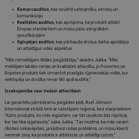
Komercauditus
, kas novērtē uzticamību, servisu un
komunikāciju
Kvalitātes auditus
, kas apstiprina, ka produkti atbilst
Eiropas standartiem un mūsu pašu stingrākām
specifikācijām
Ilgtspējas auditus
, kas pārbauda drošus darba apstākļus
un atbildīgus vides aspektus
"Mēs nemeklējam lētāko piegādātāju," skaidro Jukka. "Mēs
meklējam labāko cenas un kvalitātes attiecību, jo Powertex un
Ropetex produkti tiek izmantoti prasīgās rūpnieciskās vidēs, kur
veiktspēja un drošība nevar tikt apdraudēta."
Izsekojamība caur tiešām attiecībām
Lai garantētu pārredzamu piegādes ķēdi, Axel Johnson
International strādā tieši ar ražotājiem reģionā, bez starpniekiem.
"Katrs produkts, ko mēs iegūstam, var tikt izsekots līdz rūpnīcai,
kur tas tika izgatavots," saka Jukka. "Tas nozīmē, ka mēs varam
rīkoties nekavējoties, ja kādreiz rodas problēma, un mūsu klienti
vienmēr zina, ka produkts ir atbilstošs un atbildīgi ražots."