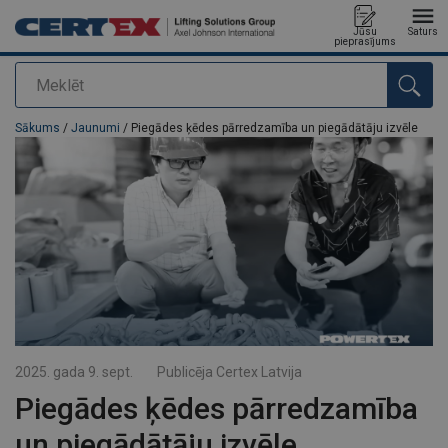
Jūsu
Saturs
pieprasījums
Meklēt
Pievienots jūsu pasūtījumam
Sākums
/
Jaunumi
/ Piegādes ķēdes pārredzamība un piegādātāju izvēle
2025. gada 9. sept.
Publicēja
Certex Latvija
Piegādes ķēdes pārredzamība
un piegādātāju izvēle