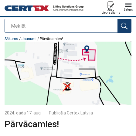
Jūsu
Saturs
pieprasījums
Meklēt
Pievienots jūsu pasūtījumam
Sākums
/
Jaunumi
/ Pārvācamies!
2024. gada 17. aug.
Publicēja
Certex Latvija
Pārvācamies!