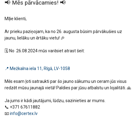
📢 Mēs pārvācamies! 📢
Mīļie klienti,
Ar prieku paziņojam, ka no 26. augusta būsim pārvākušies uz
jaunu, lielāku un ērtāku vietu! 🎉
🗓️ No 26.08.2024 mūs varēsiet atrast šeit:
📍 Mežkalna iela 11, Rīgā, LV-1058
Mēs esam ļoti satraukti par šo jauno sākumu un ceram jūs visus
redzēt mūsu jaunajā vietā! Paldies par jūsu atbalstu un lojalitāti. 🙏
Ja jums ir kādi jautājumi, lūdzu, sazinieties ar mums.
📞 +371 67611882
📧
info@certex.lv