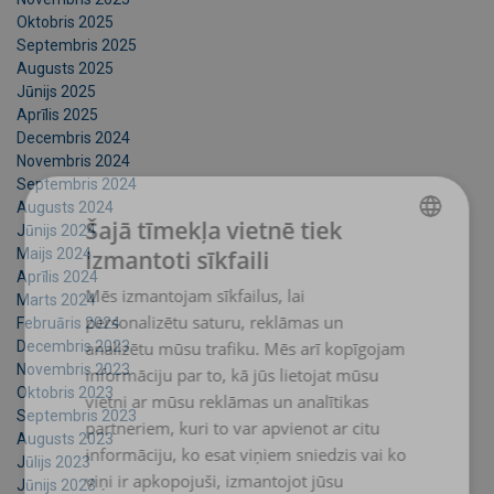
Oktobris 2025
Septembris 2025
Augusts 2025
Jūnijs 2025
Aprīlis 2025
Decembris 2024
Novembris 2024
Septembris 2024
Augusts 2024
Šajā tīmekļa vietnē tiek
Jūnijs 2024
izmantoti sīkfaili
Maijs 2024
LATVIAN
Aprīlis 2024
Mēs izmantojam sīkfailus, lai
Marts 2024
ENGLISH TRANSLATION
personalizētu saturu, reklāmas un
Februāris 2024
analizētu mūsu trafiku. Mēs arī kopīgojam
Decembris 2023
Novembris 2023
informāciju par to, kā jūs lietojat mūsu
Oktobris 2023
vietni ar mūsu reklāmas un analītikas
Septembris 2023
partneriem, kuri to var apvienot ar citu
Augusts 2023
informāciju, ko esat viņiem sniedzis vai ko
Jūlijs 2023
viņi ir apkopojuši, izmantojot jūsu
Jūnijs 2023