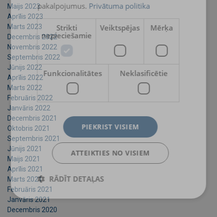
pakalpojumus.
Privātuma politika
Maijs 2023
Aprīlis 2023
Strikti
Veiktspējas
Mērķa
Marts 2023
nepieciešamie
Decembris 2022
Novembris 2022
Septembris 2022
Jūnijs 2022
Funkcionalitātes
Neklasificētie
Aprīlis 2022
Marts 2022
Februāris 2022
Janvāris 2022
Decembris 2021
PIEKRIST VISIEM
Oktobris 2021
Septembris 2021
Jūnijs 2021
ATTEIKTIES NO VISIEM
Maijs 2021
Aprīlis 2021
RĀDĪT DETAĻAS
Marts 2021
Februāris 2021
Janvāris 2021
Decembris 2020