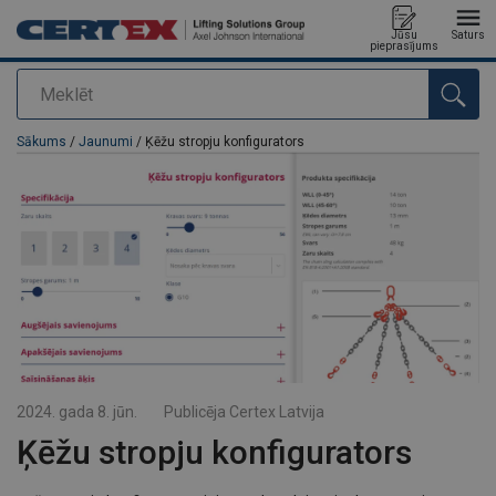
Jūsu
Saturs
pieprasījums
Meklēt
Pievienots jūsu pasūtījumam
Sākums
/
Jaunumi
/ Ķēžu stropju konfigurators
2024. gada 8. jūn.
Publicēja
Certex Latvija
Ķēžu stropju konfigurators