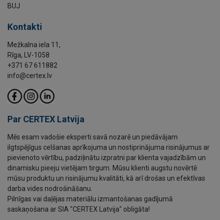
BUJ
Kontakti
Mežkalna iela 11,
Rīga, LV-1058
+371 67 611882
info@certex.lv
Par CERTEX Latvija
Mēs esam vadošie eksperti savā nozarē un piedāvājam
ilgtspējīgus celšanas aprīkojuma un nostiprinājuma risinājumus ar
pievienoto vērtību, padziļinātu izpratni par klienta vajadzībām un
dinamisku pieeju vietējam tirgum. Mūsu klienti augstu novērtē
mūsu produktu un risinājumu kvalitāti, kā arī drošas un efektīvas
darba vides nodrošināšanu.
Pilnīgas vai daļējas materiālu izmantošanas gadījumā
saskaņošana ar SIA "CERTEX Latvija" obligāta!