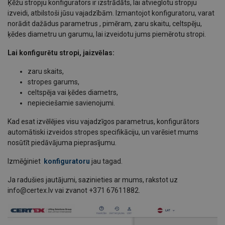
Ķēžu stropju konfigurators ir izstrādāts, lai atvieglotu stropju
izveidi, atbilstoši jūsu vajadzībām. Izmantojot konfiguratoru, varat
norādit dažādus parametrus , pimēram, zaru skaitu, celtspēju,
ķēdes diametru un garumu, lai izveidotu jums piemērotu stropi.
Lai konfigurētu stropi, jaizvēlas:
zaru skaits,
stropes garums,
celtspēja vai ķēdes diametrs,
nepieciešamie savienojumi.
Kad esat izvēlējies visu vajadzīgos parametrus, konfigurātors
automātiski izveidos stropes specifikāciju, un varēsiet mums
nosūtīt piedāvājuma pieprasījumu.
Izmēģiniet
konfiguratoru
jau tagad.
Ja radušies jautājumi, sazinieties ar mums, rakstot uz
info@certex.lv vai zvanot +371 67611882.