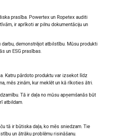
uridiska prasība. Powertex un Ropetex auditi
tīvām, ir aprīkoti ar pilnu dokumentāciju un
 darbu, demonstrējot atbilstību. Mūsu produkti
īvās un ESG prasības.
fiku. Mēs arī
LATVIAN
ītikas partneriem,
ENGLISH TRANSLATION
pojuši, izmantojot
. Katru pārdoto produktu var izsekot līdz
ma, mēs zinām, kur meklēt un kā rīkoties ātri.
Neklasificētie
redzamību. Tā ir daļa no mūsu apņemšanās būt
ī atbildam.
RIST VISIEM
Taču tā ir būtiska daļa, ko mēs sniedzam. Tie
stību un ātrāku problēmu risināšanu.