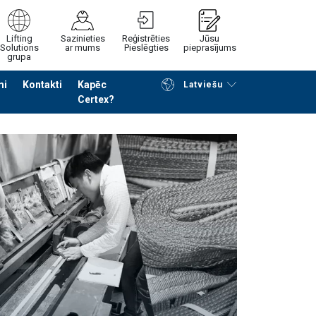
Lifting
Sazinieties
Reģistrēties
Jūsu
Solutions
ar mums
Pieslēgties
pieprasījums
grupa
mi
Kontakti
Kapēc
Latviešu
Certex?
Noformēt piedāvājuma pieprasījumu