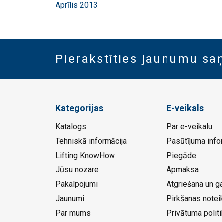
Aprīlis 2013
Pierakstīties jaunumu s
Kategorijas
E-veikals
Katalogs
Par e-veikalu
Tehniskā informācija
Pasūtījuma info
Lifting KnowHow
Piegāde
Jūsu nozare
Apmaksa
Pakalpojumi
Atgriešana un ga
Jaunumi
Pirkšanas notei
Par mums
Privātuma politi