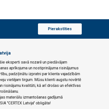
Pierakstīties
atvija
ie eksperti savā nozarē un piedāvājam
šanas aprīkojuma un nostiprinājuma risinājumus
rtību, padziļinātu izpratni par klienta vajadzībām
eju vietējam tirgum. Mūsu klienti augstu novērtē
 risinājumu kvalitāti, kā arī drošas un efektīvas
rošināšanu.
ļējas materiālu izmantošanas gadījumā
SIA "CERTEX Latvija" obligāta!