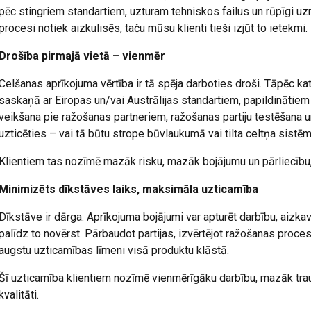
pēc stingriem standartiem, uzturam tehniskos failus un rūpīgi 
procesi notiek aizkulisēs, taču mūsu klienti tieši izjūt to ietekmi.
Drošība pirmajā vietā – vienmēr
Celšanas aprīkojuma vērtība ir tā spēja darboties droši. Tāpēc k
saskaņā ar Eiropas un/vai Austrālijas standartiem, papildinātie
veikšana pie ražošanas partneriem, ražošanas partiju testēšana u
uzticēties – vai tā būtu strope būvlaukumā vai tilta celtņa sistēm
Klientiem tas nozīmē mazāk risku, mazāk bojājumu un pārliecību,
Minimizēts dīkstāves laiks, maksimāla uzticamība
Dīkstāve ir dārga. Aprīkojuma bojājumi var apturēt darbību, aizka
palīdz to novērst. Pārbaudot partijas, izvērtējot ražošanas proc
augstu uzticamības līmeni visā produktu klāstā.
Šī uzticamība klientiem nozīmē vienmērīgāku darbību, mazāk trau
kvalitāti.