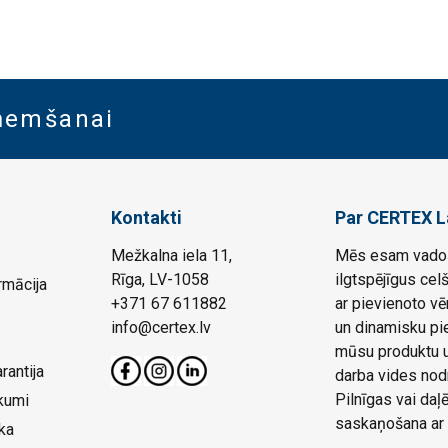
aņemšanai
Kontakti
Par CERTEX L
Mežkalna iela 11,
Mēs esam vadoš
Rīga, LV-1058
ilgtspējīgus cel
rmācija
+371 67 611882
ar pievienoto vē
info@certex.lv
un dinamisku pie
mūsu produktu un
rantija
darba vides nod
Pilnīgas vai da
kumi
saskaņošana ar 
ka