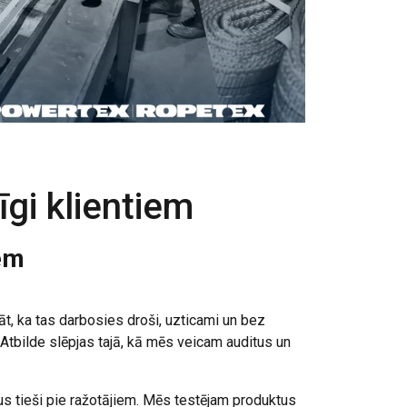
īgi klientiem
iem
t, ka tas darbosies droši, uzticami un bez
tbilde slēpjas tajā, kā mēs veicam auditus un
s tieši pie ražotājiem. Mēs testējam produktus