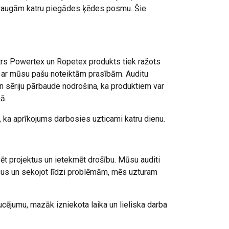
uzraugām katru piegādes ķēdes posmu. Šie
atrs Powertex un Ropetex produkts tiek ražots
m ar mūsu pašu noteiktām prasībām. Auditu
n sēriju pārbaude nodrošina, ka produktiem var
ā.
 ka aprīkojums darbosies uzticami katru dienu.
vēt projektus un ietekmēt drošību. Mūsu auditi
esus un sekojot līdzi problēmām, mēs uzturam
cējumu, mazāk izniekota laika un lieliska darba