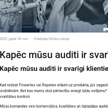
2025. gada 18. nov.
Publicēja
Certex Latvija
Kapēc mūsu auditi ir svar
Kapēc mūsu auditi ir svarīgi klient
Kad redzat Powertex vai Ropetex etiķeti uz produkta, jūs sagaidā
problēmām. Bet kas mums dod pārliecību sniegt šādu solījumu? A
kvalitātes kontroli.
Mūsu komandas veic komerciālos, kvalitātes un ilgtspējas auditu