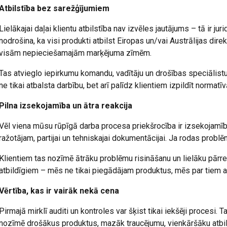
Atbilstība bez sarežģījumiem
Lielākajai daļai klientu atbilstība nav izvēles jautājums – tā ir j
nodrošina, ka visi produkti atbilst Eiropas un/vai Austrālijas direk
visām nepieciešamajām marķējuma zīmēm.
 vietnē tiek izmantoti sīkfaili
Tas atvieglo iepirkumu komandu, vadītāju un drošības speciālistu
ne tikai atbalsta darbību, bet arī palīdz klientiem izpildīt normat
kfailus, lai personalizētu saturu, reklāmas un analizētu mūsu tra
ciju par to, kā jūs lietojat mūsu vietni ar mūsu reklāmas un anal
Pilna izsekojamība un ātra reakcija
ot ar citu informāciju, ko esat viņiem sniedzis vai ko viņi ir apko
s.
Privātuma politika
Vēl viena mūsu rūpīgā darba procesa priekšrocība ir izsekojamība
ražotājam, partijai un tehniskajai dokumentācijai. Ja rodas problē
Veiktspējas
Mērķa
Funkcionalitātes
Klientiem tas nozīmē ātrāku problēmu risināšanu un lielāku pār
atbildīgiem – mēs ne tikai piegādājam produktus, mēs par tiem ar
Vērtība, kas ir vairāk nekā cena
AS
ATTEIKTIES NO VISIEM
PIEK
Pirmajā mirklī auditi un kontroles var šķist tikai iekšēji procesi. 
nozīmē drošākus produktus, mazāk traucējumu, vienkāršāku atbil