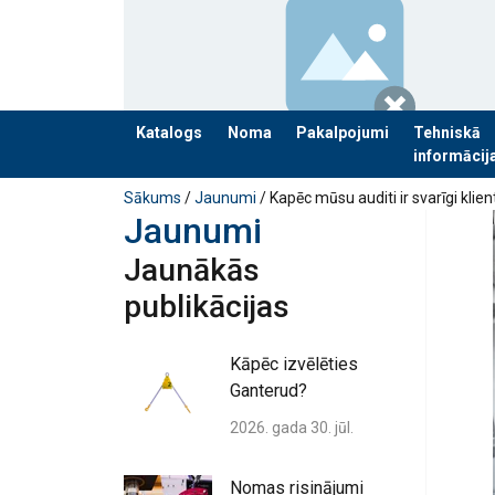
Katalogs
Noma
Pakalpojumi
Tehniskā
informācij
Pievienots jūsu pasūtījumam
Sākums
/
Jaunumi
/ Kapēc mūsu auditi ir svarīgi klie
Jaunumi
Jaunākās
publikācijas
Kāpēc izvēlēties
Ganterud?
2026. gada 30. jūl.
Nomas risinājumi