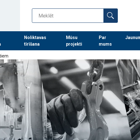
Noliktavas
Mūsu
Par
Jaunu
a
tīrīšana
projekti
mums
Turpināt meklēt preces
ntiem