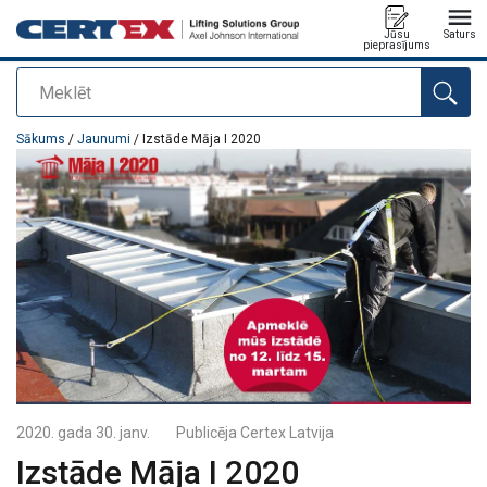
Jūsu
Saturs
pieprasījums
Meklēt
Pievienots jūsu pasūtījumam
Sākums
/
Jaunumi
/ Izstāde Māja I 2020
2020. gada 30. janv.
Publicēja
Certex Latvija
Izstāde Māja I 2020