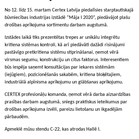
No 12. līdz 15. martam Certex Latvija piedalīsies starptautiskajā
būvniecības industrijas izstādē ”Māja I 2020”, piedāvājot plašu
drošības aprīkojuma sortimentu darbam augstumā.
Izstādes laikā tiks prezentētas trepes ar unikālu integrētu
kritiena sistēmas kontroli, kā arī piedāvāti dažādi risinājumi
pastāvīgo pretkritiena sistēmu stiprināšanai, ņemot vērā
virsmas segumu, konstrukciju un citus faktorus. Interesentiem
būs iespēja saņemt konsultācijas par iekares sistēmām
(iejūgiem), pozicionēšanās sakabēm, kritiena bloķētajiem,
industriālā alpīnisma aprīkojumu un glābšanas aprīkojumu.
CERTEX profesionāļu komanda, ņemot vērā darba aizsardzības
prasības darbam augstumā, sniegs praktiskus ieteikumus par
drošības aprīkojuma izvēli, pareizu lietošanu un ikgadējām
pārbaudēm.
Apmeklē mūsu stendu C-22, kas atrodas Hallē I.