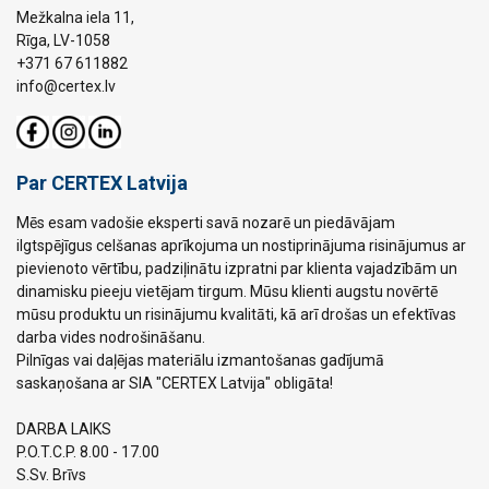
Mežkalna iela 11,
Rīga, LV-1058
+371 67 611882
info@certex.lv
Par CERTEX Latvija
Mēs esam vadošie eksperti savā nozarē un piedāvājam
ilgtspējīgus celšanas aprīkojuma un nostiprinājuma risinājumus ar
pievienoto vērtību, padziļinātu izpratni par klienta vajadzībām un
dinamisku pieeju vietējam tirgum. Mūsu klienti augstu novērtē
mūsu produktu un risinājumu kvalitāti, kā arī drošas un efektīvas
darba vides nodrošināšanu.
Pilnīgas vai daļējas materiālu izmantošanas gadījumā
saskaņošana ar SIA "CERTEX Latvija" obligāta!
DARBA LAIKS
P.O.T.C.P. 8.00 - 17.00
S.Sv. Brīvs