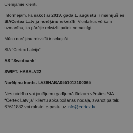
Cienījamie klienti,
Informējam, ka
sākot ar 2019. gada 1. augustu
ir mainījušies
SIA
Certex Latvija norēķinu rekvizīti
. Vienlaikus vēršam
uzmanību, ka pārējie rekvizīti paliek nemainīgi.
Mūsu norēķinu rekvizīti ir sekojoši:
SIA “Certex Latvija”
AS “Swedbank”
SWIFT: HABALV22
Norēķinu konts: LV39HABA0551012100065
Neskaidrību vai jautājumu gadījumā lūdzam vērsties SIA
“Certex Latvija” klientu apkalpošanas nodaļā, zvanot pa tālr.
67611882 vai rakstot e-pastu uz
info@certex.lv
.