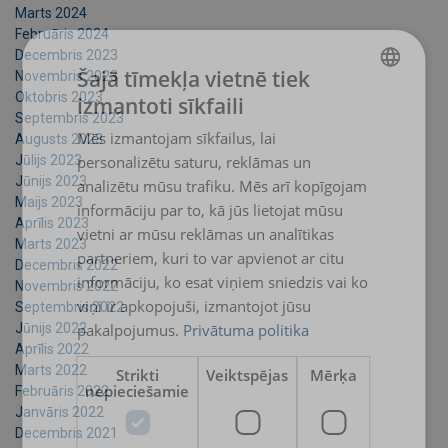
Marts 2024
Februāris 2024
Decembris 2023
Šajā tīmekļa vietnē tiek
Novembris 2023
Oktobris 2023
izmantoti sīkfaili
LATVIAN
Septembris 2023
Mēs izmantojam sīkfailus, lai
Augusts 2023
ENGLISH TRANSLATION
Jūlijs 2023
personalizētu saturu, reklāmas un
Jūnijs 2023
analizētu mūsu trafiku. Mēs arī kopīgojam
Maijs 2023
informāciju par to, kā jūs lietojat mūsu
Aprīlis 2023
vietni ar mūsu reklāmas un analītikas
Marts 2023
partneriem, kuri to var apvienot ar citu
Decembris 2022
informāciju, ko esat viņiem sniedzis vai ko
Novembris 2022
viņi ir apkopojuši, izmantojot jūsu
Septembris 2022
Jūnijs 2022
pakalpojumus.
Privātuma politika
Aprīlis 2022
Marts 2022
Strikti
Veiktspējas
Mērķa
nepieciešamie
Februāris 2022
Janvāris 2022
Decembris 2021