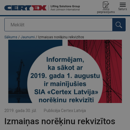
Jūsu
Saturs
pieprasījums
Meklēt
Pievienots jūsu pasūtījumam
Sākums
/
Jaunumi
/ Izmaiņas norēķinu rekvizītos
2019. gada 30. jūl.
Publicēja
Certex Latvija
Izmaiņas norēķinu rekvizītos