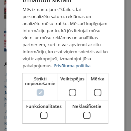
LATVIAN
Mēs izmantojam sīkfailus, lai
ENGLISH TRANSLATION
2026. gada 12. jūl.
personalizētu saturu, reklāmas un
analizētu mūsu trafiku. Mēs arī kopīgojam
informāciju par to, kā jūs lietojat mūsu
Darba laika izmaiņas Līgo svētkos
vietni ar mūsu reklāmas un analītikas
partneriem, kuri to var apvienot ar citu
2026. gada 15. jūn.
informāciju, ko esat viņiem sniedzis vai ko
viņi ir apkopojuši, izmantojot jūsu
Arhīvs
pakalpojumus.
Privātuma politika
Jūlijs 2026
Strikti
Veiktspējas
Mērķa
Jūnijs 2026
nepieciešamie
Maijs 2026
Aprīlis 2026
Marts 2026
Februāris 2026
Funkcionalitātes
Neklasificētie
Janvāris 2026
Decembris 2025
Novembris 2025
Oktobris 2025