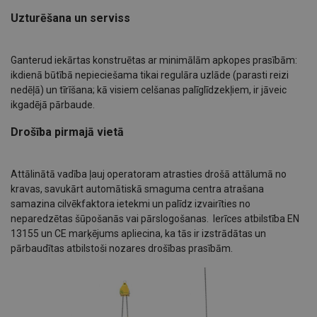
Uzturēšana un serviss
Ganterud iekārtas konstruētas ar minimālām apkopes prasībām:
ikdienā būtībā nepieciešama tikai regulāra uzlāde (parasti reizi
nedēļā) un tīrīšana; kā visiem celšanas palīglīdzekļiem, ir jāveic
ikgadējā pārbaude.
Drošība pirmajā vietā
Attālinātā vadība ļauj operatoram atrasties drošā attālumā no
kravas, savukārt automātiskā smaguma centra atrašana
samazina cilvēkfaktora ietekmi un palīdz izvairīties no
neparedzētas šūpošanās vai pārslogošanas. Ierīces atbilstība EN
13155 un CE marķējums apliecina, ka tās ir izstrādātas un
pārbaudītas atbilstoši nozares drošības prasībām.