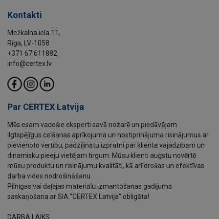
Kontakti
Mežkalna iela 11,
Rīga, LV-1058
+371 67 611882
info@certex.lv
Par CERTEX Latvija
Mēs esam vadošie eksperti savā nozarē un piedāvājam
ilgtspējīgus celšanas aprīkojuma un nostiprinājuma risinājumus ar
pievienoto vērtību, padziļinātu izpratni par klienta vajadzībām un
dinamisku pieeju vietējam tirgum. Mūsu klienti augstu novērtē
mūsu produktu un risinājumu kvalitāti, kā arī drošas un efektīvas
darba vides nodrošināšanu.
Pilnīgas vai daļējas materiālu izmantošanas gadījumā
saskaņošana ar SIA "CERTEX Latvija" obligāta!
DARBA LAIKS