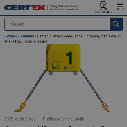
Jūsu
Saturs
pieprasījums
Meklēt
Pievienots jūsu pasūtījumam
Sākums
/
Jaunumi
/ Ganterud līmeņošanas ierīce – drošāka, precīzāka un
ātrāka kravu pozicionēšana
2025. gada 2. dec.
Publicēja
Certex Latvija