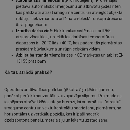
Automātiskā līmeņošana
(Pro modeļiem): Pro versijas
piedāvā automātisko līmeņošanu un atbrīvotu ķēdes riteni,
kas palīdz ātri atrast smaguma centru un atvieglot objekta
rotāciju; tiek izmantota arī “snatch-block” funkcija drošai un
ātrai pagriešanai.
Izturība darba vidē:
Elektronikas sistēmas ir ar IP65
aizsardzības klasi, un iekārtas darbības temperatūras
diapazons ir –20 °C līdz +40 °C, kas padara tās piemērotas
prasīgām būvlaukuma un rūpnieciskām vidēm.
Atbilstība standartiem:
Ierīces ir CE marķētas un atbilst EN
13155 prasībām
Kā tas strādā praksē?
Operators ar tālvadības pulti koriģē katra āķa ķēdes garumu,
panākot perfekti horizontālu vai vajadzīgo slīpumu. Pro modeļos
iespējams atbrīvot ķēdes riteņa bremzi, lai automātiski “atrastu”
smaguma centru un veiktu kontrolētu pagriešanu, piemēram, no
horizontālas uz vertikālu pozīciju, kas ir īpaši noderīgi
dzelzsbetona paneļu, metāla siju un iekārtu uzstādīšanā.