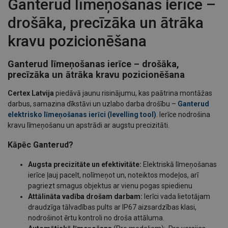
Ganterud līmeņošanas ierīce –
drošāka, precīzāka un ātrāka
kravu pozicionēšana
Ganterud līmeņošanas ierīce – drošāka,
precīzāka un ātrāka kravu pozicionēšana
Certex Latvija
piedāvā jaunu risinājumu, kas paātrina montāžas
darbus, samazina dīkstāvi un uzlabo darba drošību –
Ganterud
elektrisko līmeņošanas ierīci (levelling tool)
. Ierīce nodrošina
kravu līmeņošanu un apstrādi ar augstu precizitāti.
Kāpēc Ganterud?
Augsta precizitāte un efektivitāte:
Elektriskā līmeņošanas
ierīce ļauj pacelt, nolīmeņot un, noteiktos modeļos, arī
pagriezt smagus objektus ar vienu pogas spiedienu
Attālināta vadība drošam darbam:
Ierīci vada lietotājam
draudzīga tālvadības pults ar IP67 aizsardzības klasi,
nodrošinot ērtu kontroli no droša attāluma.