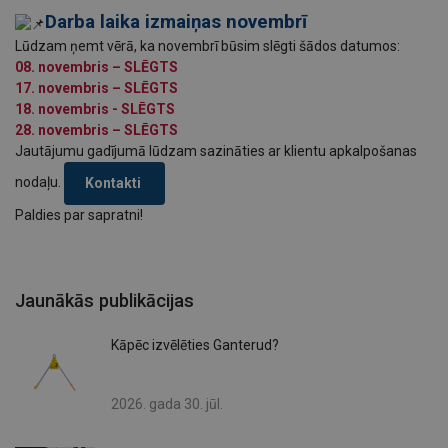
Darba laika izmaiņas novembrī
Lūdzam ņemt vērā, ka novembrī būsim slēgti šādos datumos:
08. novembris – SLĒGTS
17. novembris – SLĒGTS
18. novembris - SLĒGTS
28. novembris – SLĒGTS
Jautājumu gadījumā lūdzam sazināties ar klientu apkalpošanas
nodaļu.
Kontakti
Paldies par sapratni!
Jaunākās publikācijas
Kāpēc izvēlēties Ganterud?
2026. gada 30. jūl.