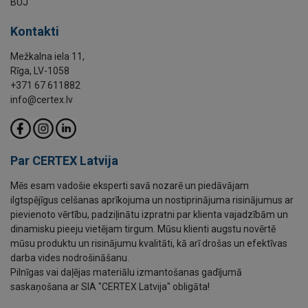
BUJ
Kontakti
Mežkalna iela 11,
Rīga, LV-1058
+371 67 611882
info@certex.lv
Par CERTEX Latvija
Mēs esam vadošie eksperti savā nozarē un piedāvājam
ilgtspējīgus celšanas aprīkojuma un nostiprinājuma risinājumus ar
pievienoto vērtību, padziļinātu izpratni par klienta vajadzībām un
dinamisku pieeju vietējam tirgum. Mūsu klienti augstu novērtē
mūsu produktu un risinājumu kvalitāti, kā arī drošas un efektīvas
darba vides nodrošināšanu.
Pilnīgas vai daļējas materiālu izmantošanas gadījumā
saskaņošana ar SIA "CERTEX Latvija" obligāta!