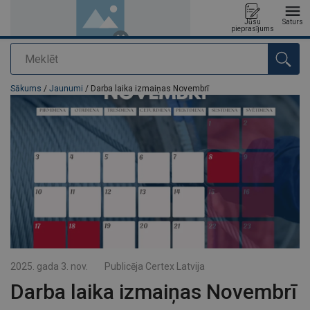
Jūsu
Saturs
pieprasījums
Meklēt
Pievienots jūsu pasūtījumam
Sākums
/
Jaunumi
/ Darba laika izmaiņas Novembrī
2025. gada 3. nov.
Publicēja
Certex Latvija
Darba laika izmaiņas Novembrī