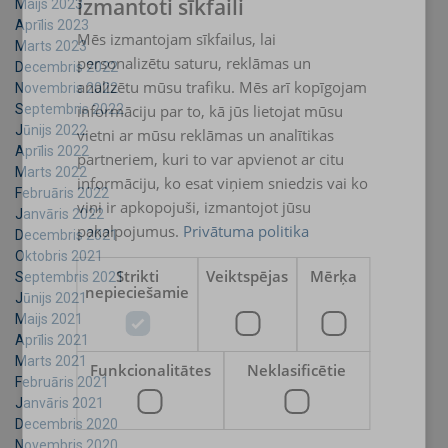
izmantoti sīkfaili
Maijs 2023
LATVIAN
Aprīlis 2023
Mēs izmantojam sīkfailus, lai
ENGLISH TRANSLATION
Marts 2023
personalizētu saturu, reklāmas un
Decembris 2022
analizētu mūsu trafiku. Mēs arī kopīgojam
Novembris 2022
informāciju par to, kā jūs lietojat mūsu
Septembris 2022
Jūnijs 2022
vietni ar mūsu reklāmas un analītikas
Aprīlis 2022
partneriem, kuri to var apvienot ar citu
Marts 2022
informāciju, ko esat viņiem sniedzis vai ko
Februāris 2022
viņi ir apkopojuši, izmantojot jūsu
Janvāris 2022
pakalpojumus.
Privātuma politika
Decembris 2021
Oktobris 2021
Strikti
Veiktspējas
Mērķa
Septembris 2021
nepieciešamie
Jūnijs 2021
Maijs 2021
Aprīlis 2021
Marts 2021
Funkcionalitātes
Neklasificētie
Februāris 2021
Janvāris 2021
Decembris 2020
Novembris 2020