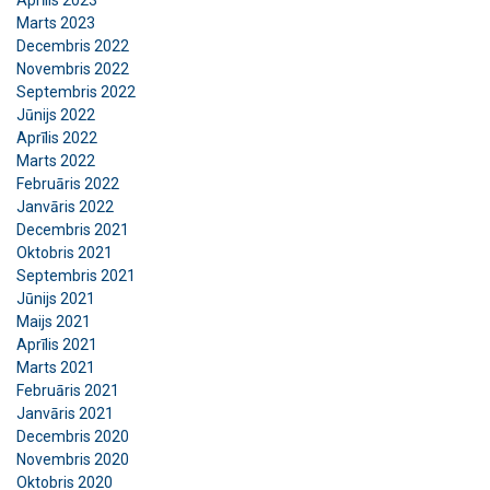
Aprīlis 2023
Marts 2023
Mēs izmantojam sīkfailus, lai
ENGLISH TRANSLATION
Decembris 2022
personalizētu saturu, reklāmas un
Novembris 2022
analizētu mūsu trafiku. Mēs arī kopīgojam
Septembris 2022
informāciju par to, kā jūs lietojat mūsu
Jūnijs 2022
vietni ar mūsu reklāmas un analītikas
Aprīlis 2022
partneriem, kuri to var apvienot ar citu
Marts 2022
Februāris 2022
informāciju, ko esat viņiem sniedzis vai ko
Janvāris 2022
viņi ir apkopojuši, izmantojot jūsu
Decembris 2021
pakalpojumus.
Privātuma politika
Oktobris 2021
Septembris 2021
Strikti
Veiktspējas
Mērķa
Jūnijs 2021
nepieciešamie
Maijs 2021
Aprīlis 2021
Marts 2021
Funkcionalitātes
Neklasificētie
Februāris 2021
Janvāris 2021
Decembris 2020
Novembris 2020
Oktobris 2020