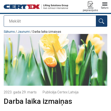
Jūsu
Saturs
pieprasījums
Meklēt
Pievienots jūsu pasūtījumam
Sākums
/
Jaunumi
/ Darba laika izmaiņas
2023. gada 29. marts
Publicēja
Certex Latvija
Darba laika izmaiņas