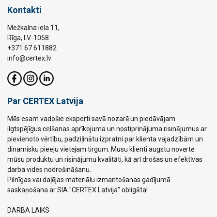
Kontakti
Mežkalna iela 11,
Rīga, LV-1058
+371 67 611882
info@certex.lv
Par CERTEX Latvija
Mēs esam vadošie eksperti savā nozarē un piedāvājam
ilgtspējīgus celšanas aprīkojuma un nostiprinājuma risinājumus ar
pievienoto vērtību, padziļinātu izpratni par klienta vajadzībām un
dinamisku pieeju vietējam tirgum. Mūsu klienti augstu novērtē
mūsu produktu un risinājumu kvalitāti, kā arī drošas un efektīvas
darba vides nodrošināšanu.
Pilnīgas vai daļējas materiālu izmantošanas gadījumā
saskaņošana ar SIA "CERTEX Latvija" obligāta!
DARBA LAIKS